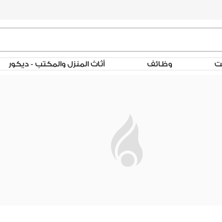
لت
وظائف
أثاث المنزل والمكتب - ديكور