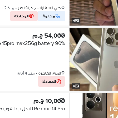
حي السفارات، مدينة نصر
•
منذ 2 أسابيع
مكالمة
المحادثه
6
54,000 ج.م
Iphone 15pro max256g battery 90%||ايفون١٥برو ما
المرج، القاهرة
•
منذ 4 أيام
المحادثه
8
10,000 ج.م
Realme 14 Pro للبدل ب ايفون 15