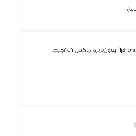
كس ٢٥٦جيجا