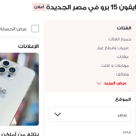
ايفون 15 برو في مصر الجديدة
أعلان
الفئات
عرض الحسابات 
جميع الفئات
الإعلانات
عربيات وقطع غيار
عقارات
موبايلات و تابلت
وظائف
عرض المزيد
الموقع
مَصر
نتائج من أماكن 