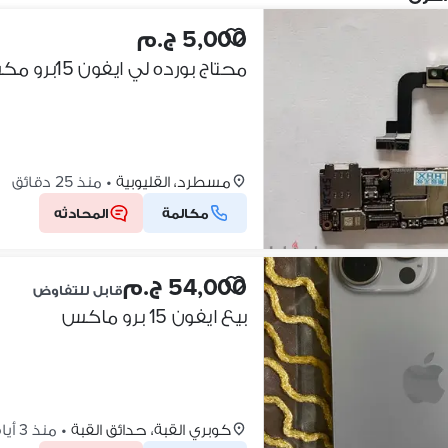
5,000 ج.م
محتاج بورده لي ايفون 15برو مكس
مسطرد، القليوبية
•
منذ 25 دقائق
مكالمة
المحادثه
54,000 ج.م
قابل للتفاوض
بيع ايفون 15 برو ماكس
كوبري القبة، حدائق القبة
•
منذ 3 أيام