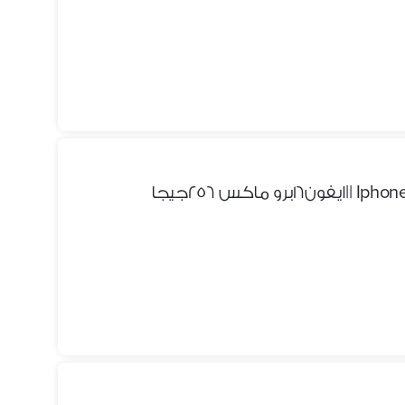
كس ٢٥٦جيجا