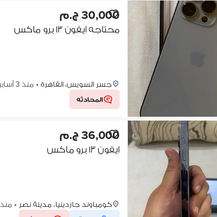
30,000 ج.م
محتاجه ايفون ١٣ برو ماكس
جسر السويس، القاهرة
•
منذ 3 أسابيع
المحادثه
36,000 ج.م
ايفون ١٣ برو ماكس
كومباوند جاردينيا، مدينة نصر
•
منذ 3 أسابي