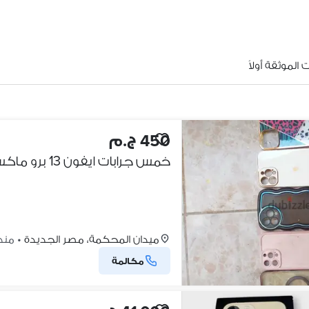
الموثقة أولاً
450 ج.م
خمس جرابات ايفون 13 برو ماكس اشكال مختلفه وي مو ميزه
ميدان المحكمة، مصر الجديدة
•
منذ 2 أسا
مكالمة