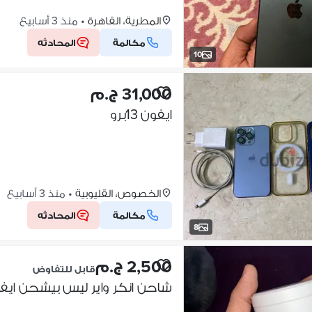
المطرية، القاهرة
•
منذ 3 أسابيع
مكالمة
المحادثه
10
31,000 ج.م
ايفون 13برو
الخصوص، القليوبية
•
منذ 3 أسابيع
مكالمة
المحادثه
8
2,500 ج.م
قابل للتفاوض
شاحن انكر واير ليس بيشحن ايفون 13 و12برو و12برو ماكس واقل