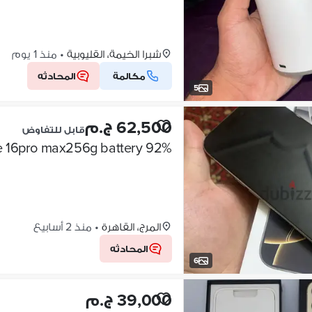
شبرا الخيمة، القليوبية
•
منذ 1 يوم
مكالمة
المحادثه
5
62,500 ج.م
قابل للتفاوض
Iphone 16pro max256g battery 92% ||ايفون١٦برو ما
المرج، القاهرة
•
منذ 2 أسابيع
المحادثه
6
39,000 ج.م