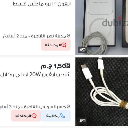
ايفون ١٣ برو ماكس قسط
مدينة نصر، القاهرة
•
منذ 2 أسابيع
المحادثه
5
1,500 ج.م
شاحن ايفون 20W اصلي وكابل 13 برو ماكس خلع اصلي
جسر السويس، القاهرة
•
منذ 3 أسابيع
مكالمة
المحادثه
3