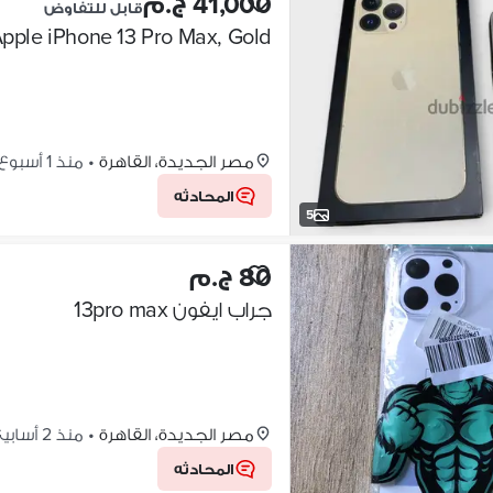
41,000 ج.م
قابل للتفاوض
Apple iPhone 13 Pro Max, Gold | ايفون ١٣ بروماكس، ذهبي، بالعل
مصر الجديدة، القاهرة
•
منذ 1 أسبوع
المحادثه
5
80 ج.م
جراب ايفون 13pro max
مصر الجديدة، القاهرة
•
منذ 2 أسابيع
المحادثه