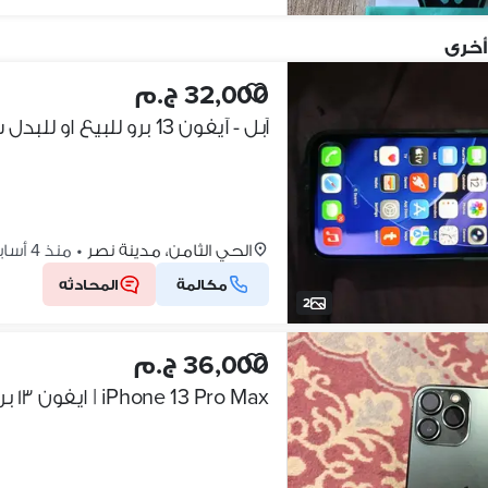
أخرى
32,000 ج.م
آبل - آيفون 13 برو للبيع او للبدل ب ايفون 13 برو ماكس نفس الحاله وادفع
الحي الثامن، مدينة نصر
•
منذ 4 أسابيع
مكالمة
المحادثه
2
36,000 ج.م
iPhone 13 Pro Max | ايفون ١٣ برو ماكس