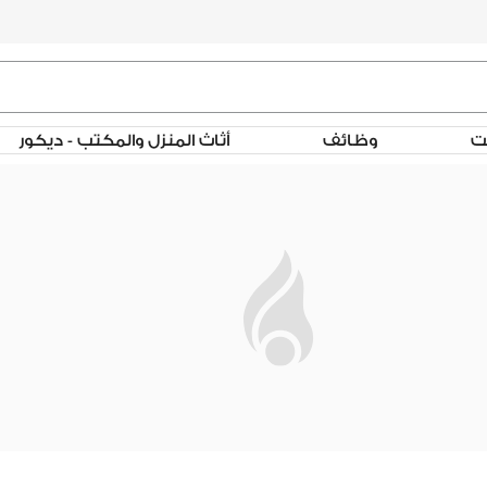
لت
وظائف
أثاث المنزل والمكتب - ديكور