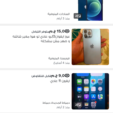
السادات، المنوفية
2
منذ 3 أيام
15,000 ج.م
متوفر التبادل
عوز ايفوان13برو عادي لو هوا مغير شاشه
و ضهر مش مشكله
قويسنا، المنوفية
منذ 4 أسابيع
9,000 ج.م
قابل للتفاوض
ايفون 11 عادي
دمياط الجديدة، دمياط
2
منذ 2 أيام