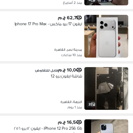
منذ 2 أسابيع
62,750 ج.م
ايفون 17 برو ماكس - Iphone 17 Pro Max
مدينة نصر، القاهرة
منذ 10 ساعات
10,000 ج.م
قابل للتفاوض
شاشة ايفون برو 12
النزهة، القاهرة
2
منذ 1 يوم
16,500 ج.م
iPhone 12 Pro 256 Gb - ايفون ١٢ برو ٢٥٦