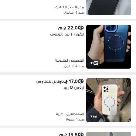
مدينة نصر، القاهرة
منذ 4 أسابيع
22,000 ج.م
ايفون ١٢ برو وتربروف
الخصوص، القليوبية
11
منذ 4 أسابيع
17,000 ج.م
قابل للتفاوض
ايفون 12 برو
المهندسين، الجيزة
7
منذ 1 أسبوع
15,500 ج.م