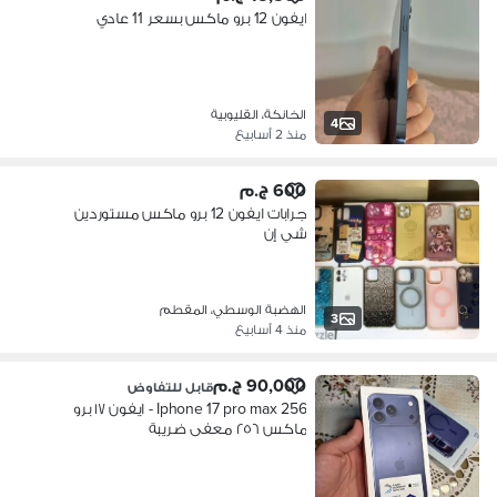
ايفون 12 برو ماكس بسعر 11 عادي
الخانكة، القليوبية
4
منذ 2 أسابيع
600 ج.م
جرابات ايفون 12 برو ماكس مستوردين
شي إن
الهضبة الوسطي، المقطم
3
منذ 4 أسابيع
90,000 ج.م
قابل للتفاوض
Iphone 17 pro max 256 - ايفون ١٧ برو
ماكس ٢٥٦ معفى ضريبة