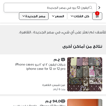
ايفون 12 برو في مصر الجديدة
2
كل الفئات
السعر
مصر الجديدة
للأسف، لم نعثر على أي شيء في مصر الجديدة ، القاهرة.
نتائج من أماكن أخرى
35 ج.م
جرابات ايفون ١٢ او ١٢ برو iPhone cases
iphone case for 12 or 12 pro
عين شمس، القاهرة
منذ 6 أيام
94,000 ج.م