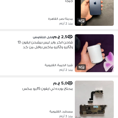
جيجا
مدينة نصر، القاهرة
5
منذ 2 أيام
2,500 ج.م
قابل للتفاوض
شاحن انكر واير ليس بيشحن ايفون 13
و12برو و12برو ماكس واقل من كد
شبرا الخيمة، القليوبية
5
منذ 2 أيام
5,000 ج.م
محتاج بورده لي ايفون 15برو مكس
مسطرد، القليوبية
منذ 3 أيام