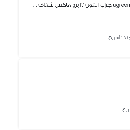
ugreen iphone 17 pro max clear case جراب ايفون ١٧ برو ماكس شفاف يوجرين
ذ 1 أسبوع