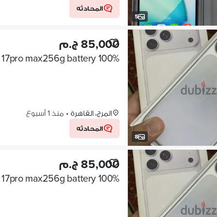
المحادثه
5
85,000 ج.م
المرج، القاهرة
•
منذ 1 أسبوع
المحادثه
8
85,000 ج.م