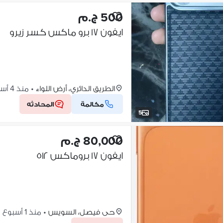
500 ج.م
ايفون ١٧ برو ماكس كسر زيرو
الطريق الدائري، أرض اللواء
•
منذ 4 أسابيع
مكالمة
المحادثه
5
80,000 ج.م
ايفون ١٧ بروماكس ٥١٢
حى فيصل، السويس
•
منذ 1 أسبوع