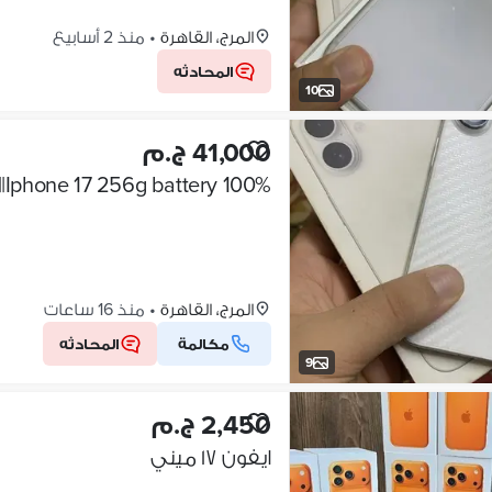
المرج، القاهرة
•
منذ 2 أسابيع
المحادثه
10
41,000 ج.م
المرج، القاهرة
•
منذ 16 ساعات
مكالمة
المحادثه
9
2,450 ج.م
ايفون ١٧ ميني