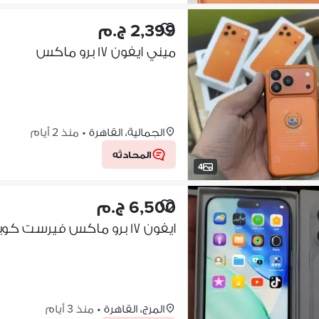
2,399 ج.م
ميني ايفون ١٧ برو ماكس
الجمالية، القاهرة
•
منذ 2 أيام
المحادثه
4
6,500 ج.م
ايفون ١٧ برو ماكس فيرست كوبي
المرج، القاهرة
•
منذ 3 أيام