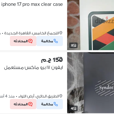
التجمع الخامس، القاهرة الجديدة
•
من
مكالمة
المحادثه
2
150 ج.م
ايفون ١٧ برو ماكس مستعمل
الطريق الدائري، أرض اللواء
•
منذ 4 أسابيع
مكالمة
المحادثه
4