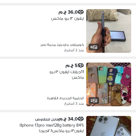
36,000 ج.م
ايفون ١٣ برو ماكس
كومباوند جاردينيا، مدينة نصر
6
منذ 2 أسابيع
550 ج.م
11جرابات ايفون ١٣ برو
ماكس
الحلمية الجديدة، القاهرة
2
منذ 3 أسابيع
34,000 ج.م
قابل للتفاوض
‏Iphone 13pro max128g battery 84%||
ايفون١٣ برو ماكس١٢٨جيجا