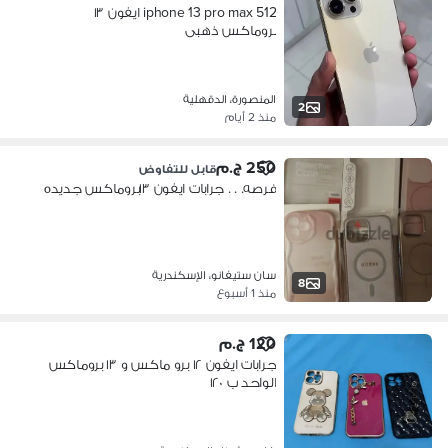
iphone 13 pro max 512 ايفون ١٣
بروماكس ذهبى
المنصورة، الدقهلية
2
منذ 2 أيام
250 ج.م
قابل للتفاوض
فرصه. . . جرابات ايفون ١٣بروماكس جديده
سان ستيفانو، الإسكندرية
8
منذ 1 أسبوع
120 ج.م
جرابات ايفون ١٢ برو ماكس و ١٣ بروماكس
الواحد ب ١٢٠