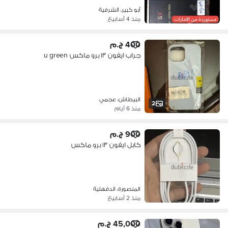
أبو كبير، الشرقية
منذ 4 أسابيع
400 ج.م
جراب ايفون ١٣ برو ماكس u green
البيطاش، عجمي
2
منذ 6 أيام
900 ج.م
كابل ايفون ١٣ برو ماكس
المنصورة، الدقهلية
منذ 2 أسابيع
45,000 ج.م