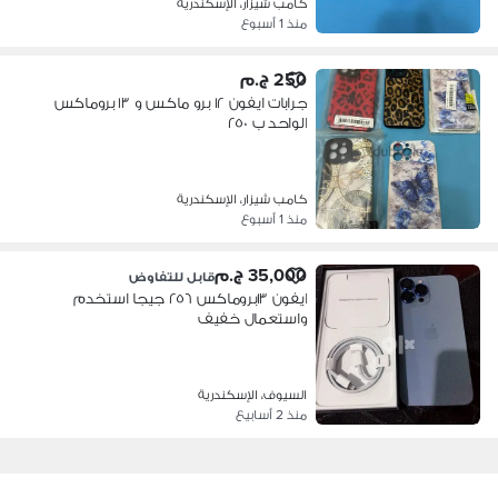
كامب شيزار، الإسكندرية
منذ 1 أسبوع
250 ج.م
جرابات ايفون ١٢ برو ماكس و ١٣ بروماكس
الواحد ب ٢٥٠
كامب شيزار، الإسكندرية
منذ 1 أسبوع
35,000 ج.م
قابل للتفاوض
ايفون ١٣بروماكس ٢٥٦ جيجا استخدم
واستعمال خفيف
السيوف، الإسكندرية
منذ 2 أسابيع