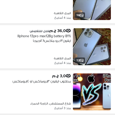
المرج، القاهرة
16
منذ 4 أسابيع
36,000 ج.م
قابل للتفاوض
‏Iphone 13pro max128g battery 81%||
ايفون١٣ برو ماكس١٢٨جيجا
المرج، القاهرة
12
منذ 4 أسابيع
3,000 ج.م
مطلوب ايفون ١٣بروماكس او ١٤بروماكس
شارع المستشفى، الزاوية الحمراء
منذ 3 أسابيع