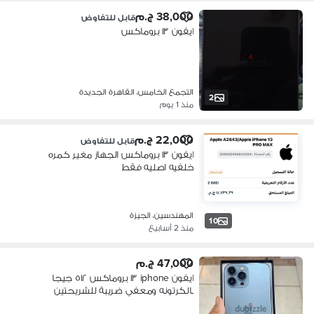
38,000 ج.م
قابل للتفاوض
ايفون ١٣ بروماكس
التجمع الخامس، القاهرة الجديدة
2
منذ 1 يوم
22,000 ج.م
قابل للتفاوض
ايفون ١٣ بروماكس الجهاز مغير كمره
خلفيه اصليه فقط
المهندسين، الجيزة
10
منذ 2 أسابيع
47,000 ج.م
ايفون iphone ١٣ بروماكس ٥١٢ جيجا
بالكرتونه ومعفي ضريبة للشريحتين