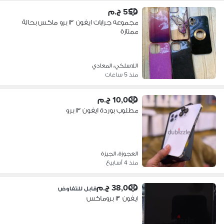
550 ج.م
مجموعه جرابات ايفون ١٣ برو ماكس بحالة
ممتازة
اللاسلكي، المعادي
منذ 5 ساعات
10,000 ج.م
مطلوب بوردة ايفون ١٣ برو
العجوزة، الجيزة
منذ 4 أسابيع
38,000 ج.م
قابل للتفاوض
ايفون ١٣ بروماكس