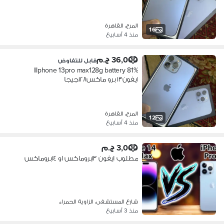
المرج، القاهرة
16
منذ 4 أسابيع
36,000 ج.م
قابل للتفاوض
‏Iphone 13pro max128g battery 81%||
ايفون١٣ برو ماكس١٢٨جيجا
المرج، القاهرة
12
منذ 4 أسابيع
3,000 ج.م
مطلوب ايفون ١٣بروماكس او ١٤بروماكس
شارع المستشفى، الزاوية الحمراء
منذ 3 أسابيع