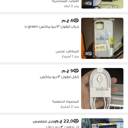
العوايد، الإسكندرية
2
منذ 3 أيام
400 ج.م
جراب ايفون ١٣ برو ماكس u green
البيطاش، عجمي
2
منذ 1 أسبوع
900 ج.م
كابل ايفون ١٣ برو ماكس
المنصورة، الدقهلية
منذ 2 أسابيع
22,000 ج.م
قابل للتفاوض
ابل ايفون ١٣ برو جولد