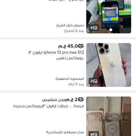
دسوق، كفر الشيخ
6
منذ 2 أسابيع
45,000 ج.م
iphone 13 pro max 512 ايفون ١٣
بروماكس ذهبى
المنصورة، الدقهلية
2
منذ 3 أيام
250 ج.م
قابل للتفاوض
فرصه. . . جرابات ايفون ١٣بروماكس جديده
سان ستيفانو، الإسكندرية
8