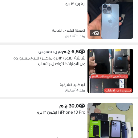
ايفون ١٣ برو
المحلة الكبرى، الغربية
7
منذ 3 أسابيع
6,500 ج.م
قابل للتفاوض
شاشة ايفون ١٣ برو ماكس للبيع مستوردة
من الامارات للتواصل واتساب
أبو كبير، الشرقية
منذ 4 أسابيع
30,000 ج.م
iPhone 13 Pro | ايفون ١٣ برو