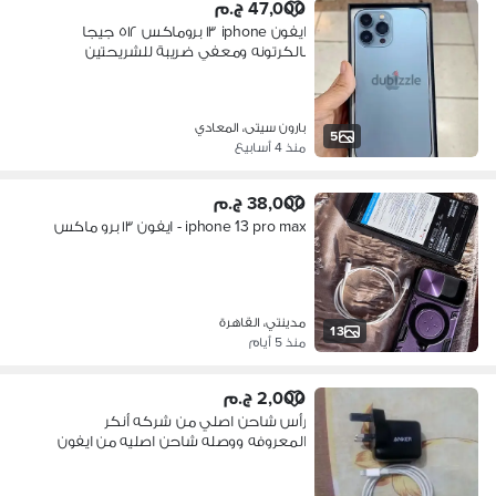
47,000 ج.م
ايفون iphone ١٣ بروماكس ٥١٢ جيجا
بالكرتونه ومعفي ضريبة للشريحتين
بارون سيتى، المعادي
5
منذ 4 أسابيع
38,000 ج.م
iphone 13 pro max - ايفون ١٣ برو ماكس
مدينتي، القاهرة
13
منذ 5 أيام
2,000 ج.م
رأس شاحن اصلي من شركه أنكر
المعروفه ووصله شاحن اصليه من ايفون
١٣ برو