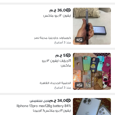
36,000 ج.م
ايفون ١٣ برو ماكس
كومباوند جاردينيا، مدينة نصر
6
منذ 3 أسابيع
550 ج.م
11جرابات ايفون ١٣ برو
ماكس
الحلمية الجديدة، القاهرة
2
منذ 3 أسابيع
34,000 ج.م
قابل للتفاوض
‏Iphone 13pro max128g battery 84%||
ايفون١٣ برو ماكس١٢٨جيجا