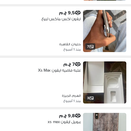
9,500 ج.م
ايفون اكس ماكس لبيع
حلوان، القاهرة
7
منذ 1 أسبوع
700 ج.م
علبه فاضيه ايفون Xs Max
الهرم، الجيزة
3
منذ 1 أسبوع
9,800 ج.م
موبيل ايفون xs max