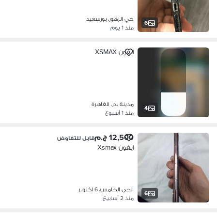
حي الزهور، بورسعيد
6
منذ 1 يوم
ايفون XSMAX
مدينة بدر، القاهرة
4
منذ 1 أسبوع
12,500 ج.م
قابل للتفاوض
ايفون Xsmax
الحي الخامس، 6 اكتوبر
6
منذ 2 أسابيع