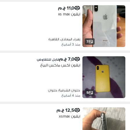
11,000 ج.م
ايفون xs max
زهراء المعادى، القاهرة
7
منذ 3 أسابيع
7,000 ج.م
قابل للتفاوض
ايفون اكس ماكس البيع
حلوان الشرقية، حلوان
5
منذ 4 أسابيع
12,500 ج.م
ايفون xsmax