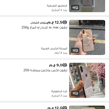
الزقازيق، الشرقية
9
منذ 3 أسابيع
12,500 ج.م
متوفر التبادل
ايفون xs max للبدل او البيع 256g
المحلة الكبرى، الغربية
3
منذ 4 أيام
9,000 ج.م
ايفون اكس ماكس مساحه 256
أجا، الدقهلية
3
منذ 3 أسابيع
12,000 ج.م