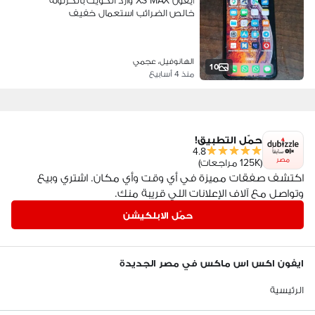
ايفون XS MAX وارد الكويت بالكرتونه
خالص الضرائب استعمال خفيف
الهانوفيل، عجمي
10
منذ 4 أسابيع
حمّل التطبيق!
4.8
مصر
(125K مراجعات)
اكتشف صفقات مميزة في أي وقت وأي مكان. اشتري وبيع
وتواصل مع آلاف الإعلانات اللي قريبة منك.
حمّل الابلكيشن
ايفون اكس اس ماكس في مصر الجديدة
الرئيسية