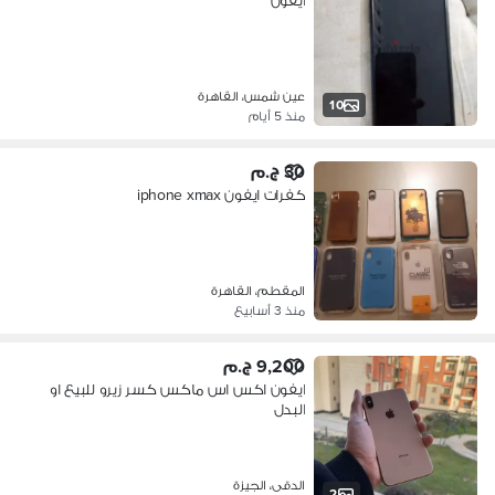
ايفون
عين شمس، القاهرة
10
منذ 5 أيام
30 ج.م
كفرات ايفون iphone xmax
المقطم، القاهرة
منذ 3 أسابيع
9,200 ج.م
ايفون اكس اس ماكس كسر زيرو للبيع او
البدل
الدقى، الجيزة
2