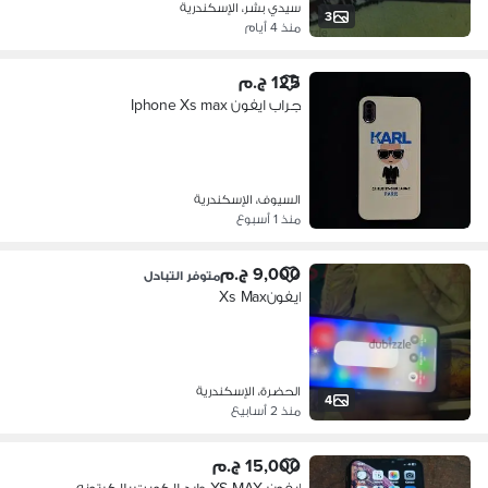
سيدي بشر، الإسكندرية
3
منذ 4 أيام
125 ج.م
جراب ايفون Iphone Xs max
السيوف، الإسكندرية
منذ 1 أسبوع
9,000 ج.م
متوفر التبادل
ايفونXs Max
الحضرة، الإسكندرية
4
منذ 2 أسابيع
15,000 ج.م