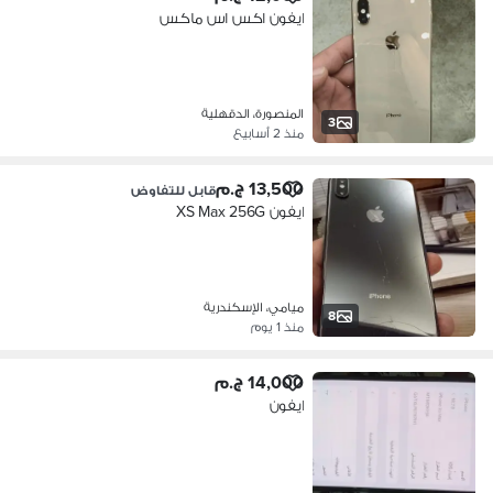
ايفون اكس اس ماكس
المنصورة، الدقهلية
3
منذ 2 أسابيع
13,500 ج.م
قابل للتفاوض
ايفون XS Max 256G
ميامي، الإسكندرية
8
منذ 1 يوم
14,000 ج.م
ايفون