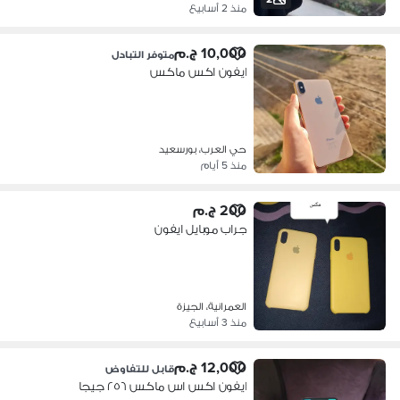
منذ 2 أسابيع
10,000 ج.م
متوفر التبادل
ايفون اكس ماكس
حي العرب، بورسعيد
منذ 5 أيام
200 ج.م
جراب موبايل ايفون
العمرانية، الجيزة
منذ 3 أسابيع
12,000 ج.م
قابل للتفاوض
ايفون اكس اس ماكس ٢٥٦ جيجا