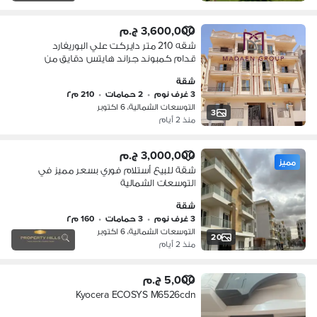
3,600,000 ج.م
شقه 210 متر دايركت علي البوريفارد
قدام كمبوند جراند هايتس دقايق من
وصله دهشور استلام 3 شهور 3 غرف 2
شقة
حمام وريسبشين
3 غرف نوم
•
2 حمامات
•
210 م٢
التوسعات الشمالية، 6 اكتوبر
3
منذ 2 أيام
3,000,000 ج.م
مميز
شقة للبيع أستلام فوري بسعر مميز في
التوسعات الشمالية
شقة
3 غرف نوم
•
3 حمامات
•
160 م٢
التوسعات الشمالية، 6 اكتوبر
20
منذ 2 أيام
5,000 ج.م
Kyocera ECOSYS M6526cdn