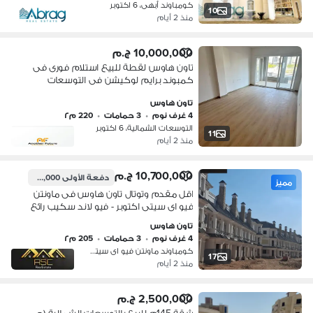
كومباوند أبهى، 6 اكتوبر
10
منذ 2 أيام
10,000,000 ج.م
تاون هاوس لقطة للبيع استلام فورى فى
كمبوند برايم لوكيشن فى التوسعات
الشمالية .
تاون هاوس
4 غرف نوم
•
3 حمامات
•
220 م٢
التوسعات الشمالية، 6 اكتوبر
11
منذ 2 أيام
10,700,000 ج.م
دفعة الأولى
7,650,000 ج.م
مميز
اقل مقدم وتوتال تاون هاوس فى ماونتن
فيو اى سيتى اكتوبر - فيو لاند سكيب رائع
بحرى - 4 غرف 205م - فيلا لقطه -
تاون هاوس
التوسعات الشماليه - متاح للمعاينه
4 غرف نوم
•
3 حمامات
•
205 م٢
كومباوند ماونتن فيو اى سيتي، 6 اكتو…
17
منذ 2 أيام
2,500,000 ج.م