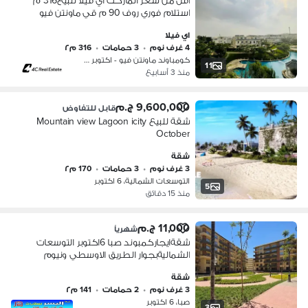
اقل من سعر الماركت اي فيلا للبيع316 م
استلام فوري روف 90 م قي ماونتن فيو
اكتوبر بارك 6 اكتوبر التوسعات الشمالية
اي فيلا
Mountain view i-city 6 oct
4 غرف نوم
•
3 حمامات
•
316 م٢
كومباوند ماونتن فيو - اكتوبر بارك، …
11
منذ 3 أسابيع
9,600,000 ج.م
قابل للتفاوض
شقة للبيع Mountain view Lagoon icity
October
شقة
3 غرف نوم
•
3 حمامات
•
170 م٢
التوسعات الشمالية، 6 اكتوبر
5
منذ 15 دقائق
11,000 ج.م
شهرياً
شقةايجاركمبوند صبا 6اكتوبر التوسعات
الشماليةبجوار الطريق الاوسطي ونيوم
اكتوبر وماونتن فيو
شقة
3 غرف نوم
•
2 حمامات
•
141 م٢
صبا، 6 اكتوبر
3