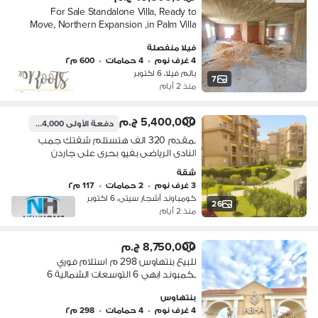
For Sale Standalone Villa, Ready to
Move, Northern Expansion ,in Palm Villa
– October
فيلا منفصلة
4 غرف نوم
•
4 حمامات
•
600 م٢
بالم فيلا، 6 اكتوبر
7
منذ 2 أيام
5,400,000 ج.م
دفعة الأولى
324,000 ج.م
بمقدم 320 الف هتستلم شقتك جمب
النادى الرياضى بفيو بحرى على جاردن
ولاندسكيب فى كمبوند أشجار سيتى -
شقة
شقة للبيع - دريم لاند - التوسعات
3 غرف نوم
•
2 حمامات
•
117 م٢
الشمالية
كومباوند أشجار سيتى، 6 اكتوبر
26
منذ 2 أيام
8,750,000 ج.م
للبيع بنتهاوس 298 م استلام فوري
بكمبوند ابهي 6 التوسعات الشمالية 6
اكتوبر
بنتهاوس
4 غرف نوم
•
4 حمامات
•
298 م٢