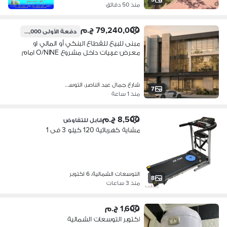
منذ 50 دقائق
79,240,000 ج.م
دفعة الأولى
11,886,000 ج.م
مبنى للبيع للقطاع البنكي أو المالي او
معرض عربيات داخل مشروع O/NINE امام
مرسيدس بنز علي محور جمال عبدالناصر
مباشرة
شارع جمال عبد الناصر، التوسعات الشم…
7
منذ 1 ساعة
8,500 ج.م
قابل للتفاوض
مشاية كهربائية 120 كيلو 3 فى 1
التوسعات الشمالية، 6 اكتوبر
8
منذ 3 ساعات
1,600 ج.م
اكتوبر التوسعات الشمالية