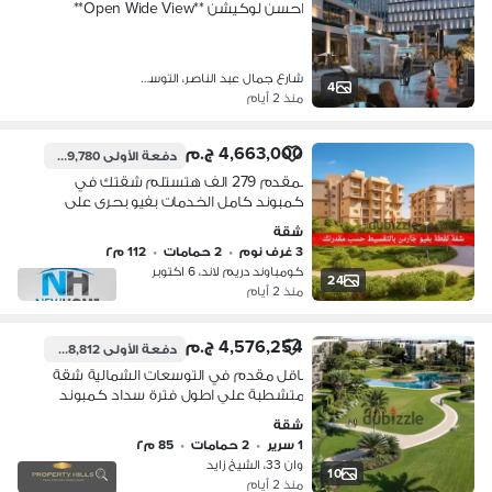
احسن لوكيشن **Open Wide View**
شارع جمال عبد الناصر، التوسعات الشم…
4
منذ 2 أيام
4,663,000 ج.م
دفعة الأولى
279,780 ج.م
بمقدم 279 الف هتستلم شقتك في
كمبوند كامل الخدمات بفيو بحرى على
جاردن ولاندسكيب| شقة للبيع - دريم لاند
شقة
- التوسعات الشمالية - اشجار سيتي
3 غرف نوم
•
2 حمامات
•
112 م٢
كومباوند دريم لاند، 6 اكتوبر
24
منذ 2 أيام
4,576,254 ج.م
دفعة الأولى
228,812 ج.م
باقل مقدم في التوسعات الشمالية شقة
متشطبة علي اطول فترة سداد كمبوند
وان33
شقة
1 سرير
•
2 حمامات
•
85 م٢
وان 33، الشيخ زايد
10
منذ 2 أيام