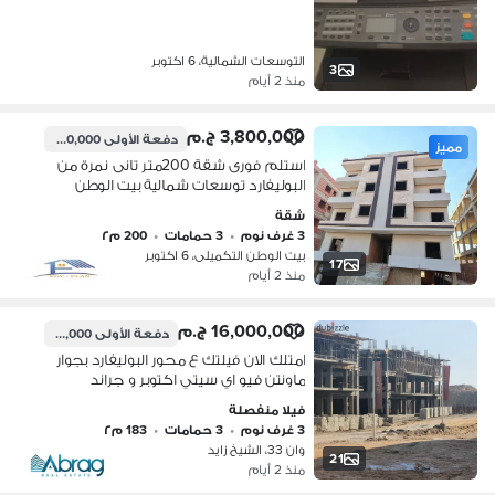
التوسعات الشمالية، 6 اكتوبر
3
منذ 2 أيام
3,800,000 ج.م
دفعة الأولى
1,900,000 ج.م
مميز
استلم فورى شقة 200متر تانى نمرة من
البوليفارد توسعات شمالية بيت الوطن
التكميلي اكتوبر بجوار اكتوبر بلازا Sodic
شقة
وماونتن فيو I City بالقسط من المالك
3 غرف نوم
•
3 حمامات
•
200 م٢
بيت الوطن التكميلى، 6 اكتوبر
17
منذ 2 أيام
16,000,000 ج.م
دفعة الأولى
800,000 ج.م
امتلك الان فيلتك ع محور البوليفارد بجوار
ماونتن فيو اي سيتي اكتوبر و جراند
هايتس بمقدم 5% فقط ع 9سنين اقساط
فيلا منفصلة
استلام نصف تشطيب اكبر المطورين بدر
3 غرف نوم
•
3 حمامات
•
183 م٢
الدين
وان 33، الشيخ زايد
21
منذ 2 أيام