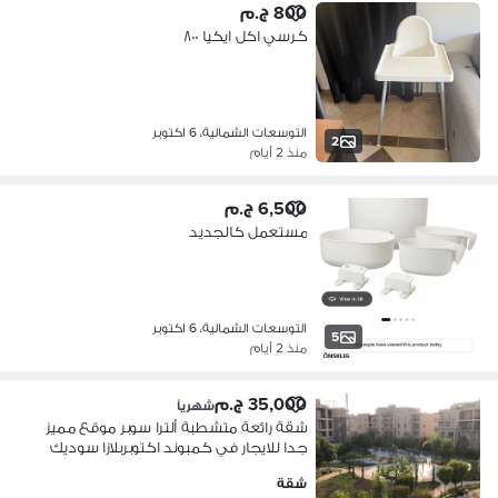
800 ج.م
كرسي اكل ايكيا ٨٠٠
التوسعات الشمالية، 6 اكتوبر
2
منذ 2 أيام
6,500 ج.م
مستعمل كالجديد
التوسعات الشمالية، 6 اكتوبر
5
منذ 2 أيام
35,000 ج.م
شهرياً
شقة رائعة متشطبة ألترا سوبر موقع مميز
جدا للايجار في كمبوند اكتوبربلازا سوديك
التوسعات الشمالية Apartment for rent in
شقة
October plaza Sodic