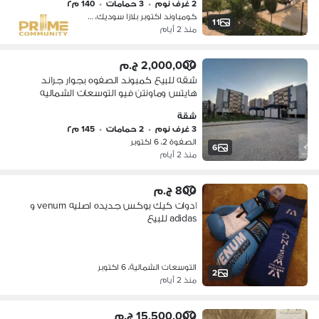
2 غرف نوم
•
3 حمامات
•
140 م٢
كومباوند اكتوبر بلازا سوديك، 6 اكتو…
11
منذ 2 أيام
2,000,000 ج.م
شقه للبيع كمبوند الصفوه بجوار جراند
هايتس وماونتن فيو التوسعات الشماليه
بسعر ممتاز
شقة
3 غرف نوم
•
2 حمامات
•
145 م٢
الصفوة 2، 6 اكتوبر
6
منذ 2 أيام
800 ج.م
ادوات كيك بوكس جديده اصليه venum و
adidas للبيع
التوسعات الشمالية، 6 اكتوبر
2
منذ 2 أيام
15,500,000 ج.م