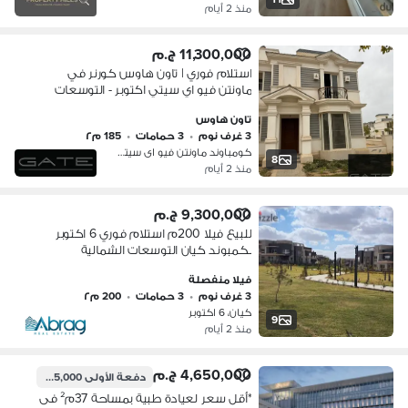
منذ 2 أيام
11,300,000 ج.م
استلام فوري | تاون هاوس كورنر في
ماونتن فيو اي سيتي اكتوبر - التوسعات
الشمالية
تاون هاوس
3 غرف نوم
•
3 حمامات
•
185 م٢
كومباوند ماونتن فيو اى سيتي، 6 اكتو…
8
منذ 2 أيام
9,300,000 ج.م
للبيع فيلا 200م استلام فوري 6 اكتوبر
بكمبوند كيان التوسعات الشمالية
فيلا منفصلة
3 غرف نوم
•
3 حمامات
•
200 م٢
كيان، 6 اكتوبر
9
منذ 2 أيام
4,650,000 ج.م
دفعة الأولى
465,000 ج.م
*أقل سعر لعيادة طبية بمساحة 37م² فى