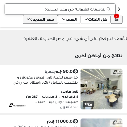
التوسعات الشمالية في مصر الجديدة
2
كل الفئات
السعر
مصر الجديدة
للأسف، لم نعثر على أي شيء في مصر الجديدة ، القاهرة.
نتائج من أماكن أخرى
90,000 ج.م
شهرياً
اقل سعر للايجار تاون هاوس مفروش و
متشطب بالكامل 287م استلام فوري في
ماونتن فيو اكتوبر بارك 6 اكتوبر التوسعات
تاون هاوس
الشمالية Mountain view october park
4 غرف نوم
•
3 حمامات
•
287 م٢
كومباوند ماونتن فيو - اكتوبر بارك، …
13
منذ 3 أسابيع
11,000,000 ج.م