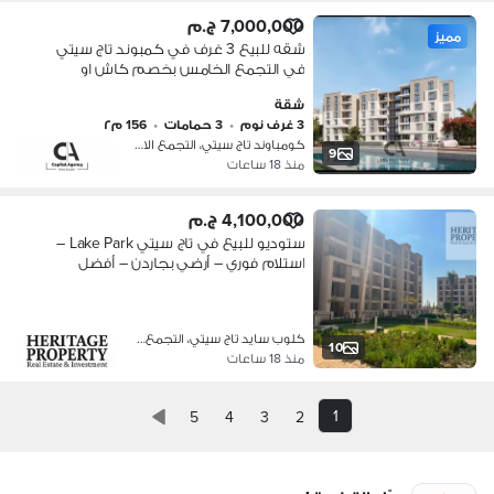
7,000,000 ج.م
مميز
شقه للبيع 3 غرف في كمبوند تاج سيتي
في التجمع الخامس بخصم كاش او
قسط علي 12سنه 0% مقدم | برايم
شقة
لوكيشن Taj City - New cairo
3 غرف نوم
•
3 حمامات
•
156 م٢
كومباوند تاج سيتي، التجمع الاول
9
منذ 18 ساعات
4,100,000 ج.م
ستوديو للبيع في تاج سيتي Lake Park –
استلام فوري – أرضي بجاردن – أفضل
فرصة استثمار وسكن في القاهرة الجديدة
كلوب سايد تاج سيتي، التجمع الخامس
10
منذ 18 ساعات
1
5
4
3
2