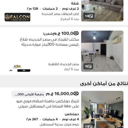
القاهرة و كيمبنسكي و بالقرب من مدينة
شقة
نصر و التجمع الخامس و اكاديمية شرطه
2 غرف نوم
•
2 حمامات
•
128 م٢
ارض الجولف، مصر الجديدة
10
منذ 4 أسابيع
100,000 ج.م
شهرياً
مكتب للايجار في مصر الجديده شارع
رئيسي مساحه 300متر عماره حديثه
ومدخل فندقي يناسب جميع الشركات
العالمية العمار اداري بالكامل 5دقاق مدينه
نصر وشيرتون والتجمع الخامس
مصر الجديدة، القاهرة
9
منذ 5 أيام
نتائج من أماكن أخرى
16,000,000 ج.م
دفعة الأولى
2,400,000 ج.م
للبيع دوبلكس جاهزة استلام فوري فيو
على lake اقساط في المستقبل سيتي
دقائق من التجمع الخامس
دوبلكس
4 غرف نوم
•
4 حمامات
•
267 م٢
بلوم فيلدز، مدينة المستقبل
11