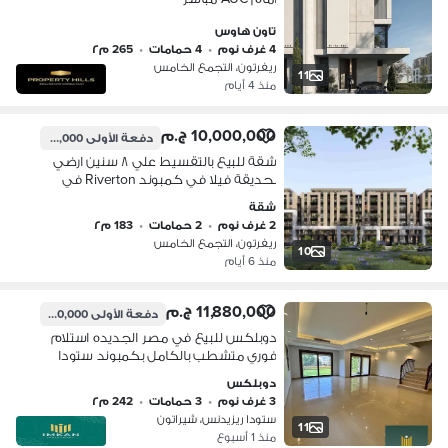
تاون هاوس
4 غرف نوم
•
4 حمامات
•
265 م٢
ريفرتون، التجمع الخامس
11
منذ 4 أيام
10,000,000 ج.م
دفعة الأولى
500,000 ج.م
شقة للبيع بالتقسيط علي ٨ سنين ارضي
بحديقة فيلا في كمبوند Riverton في
التجمع الخامس
شقة
2 غرف نوم
•
2 حمامات
•
183 م٢
ريفرتون، التجمع الخامس
10
منذ 6 أيام
11,880,000 ج.م
دفعة الأولى
1,800,000 ج.م
دوبلكس للبيع في مصر الجديده استلام
فوري متشطب بالكامل بكمبوند ستودا
stoda حي شيراتون علي بعد دقايق من
دوبلكس
التجمع الخامس
3 غرف نوم
•
3 حمامات
•
242 م٢
ستودا ريزيدنس، شيراتون
11
منذ 1 أسبوع