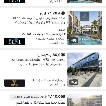
منذ 4 أسابيع
7,528,480 ج.م
شقه غرفتين ب جاردن علي مساحه 102
متر وجاردن 83 متر مع شركه ميركون
جمب الجامعه الامريكيه اعلي استثمار
شقة
وسكن ومتاح التقسيط بالاضافه يوجد
2 غرف نوم
•
2 حمامات
•
102 م٢
فندق فالمشروع
ريفرتون، التجمع الخامس
11
منذ 4 أسابيع
80,000 ج.م
شهرياً
مكتب اداري 73م متشطب بأقل سعر ايجار
للمتر في أجورا - فيو مميز- التجمع
الخامس
كومباوند أجورا، التجمع الخامس
10
منذ 4 أسابيع
4,140,000 ج.م
دفعة الأولى
3,700,000 ج.م
بسعر مميز جدا شقة 112م للبيع الدور