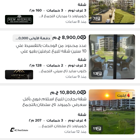
Median residence
شقة
3 غرف نوم
•
3 حمامات
•
160 م٢
كومباوند ذا ميديان، التجمع الخامس
7
منذ 8 ساعات
8,900,000 ج.م
دفعة الأولى
1,200,000 ج.م
عدد محدود من الوحدات بالتقسيط علي
10 سنين شقه للبيع غرفتين بفيو علي
Park في تاج سيتي التجمع امام المطار
شقة
دقائق من مدينه نصر و مصر الجديده في
2 غرف نوم
•
2 حمامات
•
128 م٢
القاهره
كلوب سايد تاج سيتي، التجمع الخامس
13
منذ 9 ساعات
10,800,000 ج.م
إيليت
شقه بجاردن للبيع استلام فوري بأقل
سعرفي كمبوند تاج سلطان بالتجمع
الخامس
شقة
4 غرف نوم
•
3 حمامات
•
207 م٢
كومباوند تاج سلطان، التجمع الاول
11
منذ 12 ساعات