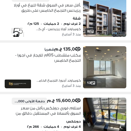
بأقل سعر في السوق شقة للبيع في أورلا
ريزيدنس التجمع الخامس على طريق
السويس نص تشطيب للبيع بدفع مقدم
شقة
و اقساط علي سنواتOrla residence new
2 غرف نوم
•
2 حمامات
•
125 م٢
cairo
كومباوند أورلا ريزيدنس - أي كابيتال…
8
منذ 3 أسابيع
135,000 ج.م
شهرياً
مكتب متشطب 105م للايجار في اجورا -
التجمع الخامس
كومباوند أجورا، التجمع الخامس
13
منذ 3 أسابيع
15,600,000 ج.م
دفعة الأولى
1,560,000 ج.م
استلام فوري دوبلكس بأقل من سعر
السوق بأقساط في المستقبل دقائق من
التجمع الخامس و من مدينتي
دوبلكس
4 غرف نوم
•
4 حمامات
•
266 م٢