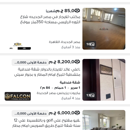
85,000 ج.م
شهرياً
مكتب للايجار في مصر الجديده شارع
الثوره الرئيسي مساحه 350متر موقع
مميز جدا قريب من جميع الخدمات
والمواصلات والبنوك بسعر مميز 5دقاق
مدينه نصر وشيرتون و15دقيقه التجمع
مصر الجديدة، القاهرة
الخامس
10
منذ 3 أسابيع
8,200,000 ج.م
دفعة الأولى
1,170,000 ج.م
باعلي عائد للايجار بالدولار شقة فندقية
متشطبة للبيع امام المطار و بجوار سيتي
سنتر الماظة شيراتون و بالقرب من مدينة
شقة فندقية
نصر و دقائق من التجمع الخامس
1 سرير
•
1 حمام
•
84 م٢
ماريوت ريزيدنس، مصر الجديدة
13
منذ 4 أسابيع
6,000,000 ج.م
دفعة الأولى
600,000 ج.م
بفيو مفتوح علي golf و بالتقسيط علي 12
سنه شقة للبيع طريق السويس امام مطار