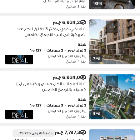
بلوم فيلدز، مدينة المستقبل
10
منذ 3 أسابيع
6,934,254 ج.م
شقه في اقوي موقع 3 دقايق للجامعه
الامريكيه في قلب التجمع الخامس
مشروع ريفينتون
شقة
3 غرف نوم
•
2 حمامات
•
127 م٢
ريفرتون، التجمع الخامس
7
منذ 4 أسابيع
6,934,000 ج.م
شقتك بجانب الجامعه الامريكيه فى اميز
كمبوند بالتجمع الخامس
شقة
3 غرف نوم
•
3 حمامات
•
127 م٢
ريفرتون، التجمع الخامس
8
منذ 4 أسابيع
7,797,350 ج.م
دفعة الأولى
779,735 ج.م