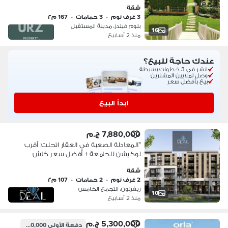
القاهرة الجديدة بجانب بريفادو مدينتي
شقة
ودقائق من التجمع الخامس و ماونتن فيو
3 غرف نوم
•
3 حمامات
•
167 م٢
بلوم فيلدز، مدينة المستقبل
16
منذ 2 أسابيع
عندك حاجة للبيع؟
انشر في 3 خطوات بسيطة
وصل لملايين المشترين
بيع بأفضل سعر
ابدأ البيع
7,880,000 ج.م
"المعادلة الصعبة في العقار اتحلت: أقرب
لوكيشن للجامعة + أفضل سعر كاش
مقارنة بالسوق الحالية = ريفرتون!"
شقة
2 غرف نوم
•
2 حمامات
•
107 م٢
ريفرتون، التجمع الخامس
10
منذ 2 أسابيع
5,300,000 ج.م
دفعة الأولى
3,500,000 ج.م