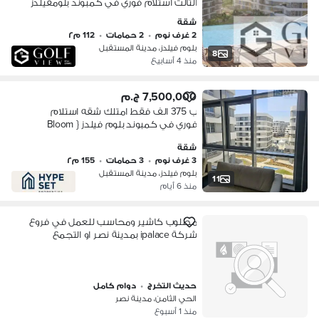
الثالث استلام فوري في كمبوند بلومفيلدز
المستقبل سيتي اميز مشاريع تطوير مصر
شقة
في التجمع الخامس (منطقة كورت يارد)
2 غرف نوم
•
2 حمامات
•
112 م٢
بلوم فيلدز، مدينة المستقبل
8
منذ 4 أسابيع
7,500,000 ج.م
ب 375 الف فقط امتلك شقه استلام
فوري في كمبوند بلوم فيلدز { Bloom
Fields } | تطوير مصر { Tatweer Misr } |
شقة
القاهرة الجديدة - المستقبل سيتي |
3 غرف نوم
•
3 حمامات
•
155 م٢
التجمع
بلوم فيلدز، مدينة المستقبل
11
منذ 6 أيام
مطلوب كاشير ومحاسب للعمل في فروع
شركة ipalace بمدينة نصر او التجمع
حديث التخرج
•
دوام كامل
الحي الثامن، مدينة نصر
منذ 1 أسبوع