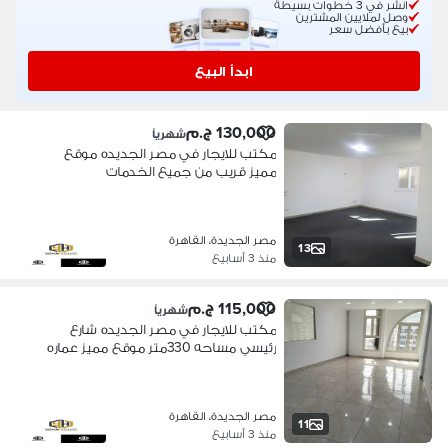
انشر في 3 خطوات بسيطة
وصل لملايين المشترين
بيع بأفضل سعر
ابدأ البيع
130,000 ج.م
شهرياً
مكتب للايجار في مصر الجديده موقع
مميز قريب من جميع الخدمات
والمواصلات والبنوك والمترو عباره عن عدد
غرف ومساحات مفتوحه تناسب جميع
الشركات العالمية عمارة حديثة ومدخل
مصر الجديدة، القاهرة
شيك رخصه اداري 5دقاق مدينه نصر
13
منذ 3 أسابيع
وشيرتون و15دقيقه التجمع الخامس
115,000 ج.م
شهرياً
مكتب للايجار في مصر الجديده شارع
رئيسي مساحه 330متر موقع مميز عماره
حديثه ومدخل فندقي 5دقاق مدينه نصر
وشيرتون و15دقيقه التجمع الخامس عباره
عن عدد غرف ومساحات مفتوحه
مصر الجديدة، القاهرة
11
منذ 3 أسابيع