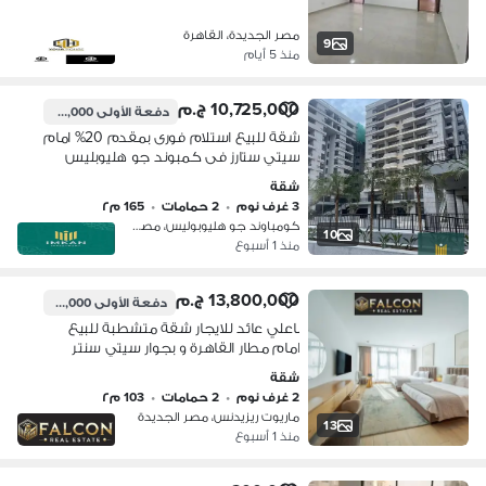
نصر وشيرتون و15دقيقه التجمع الخامس
مصر الجديدة، القاهرة
9
منذ 5 أيام
10,725,000 ج.م
دفعة الأولى
2,145,000 ج.م
شقة للبيع استلام فورى بمقدم 20% امام
سيتي ستارز فى كمبوند جو هليوبليس
مدينة نصر go heliopolis compound
شقة
قسط على سنتين و ربع ساعة من التجمع
3 غرف نوم
•
2 حمامات
•
165 م٢
الخامس
كومباوند جو هليوبوليس، مصر الجديدة
10
منذ 1 أسبوع
13,800,000 ج.م
دفعة الأولى
1,970,000 ج.م
باعلي عائد للايجار شقة متشطبة للبيع
امام مطار القاهرة و بجوار سيتي سنتر
الماظة و دقائق من مدينة نصر وشيراتون
شقة
دقائق من التجمع الخامس وتاج
2 غرف نوم
•
2 حمامات
•
103 م٢
ماريوت ريزيدنس، مصر الجديدة
13
منذ 1 أسبوع