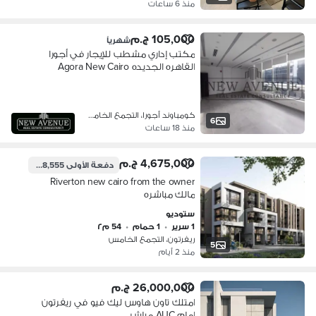
منذ 6 ساعات
105,000 ج.م
شهرياً
مكتب إداري مشطب للإيجار في أجورا
القاهره الجديده Agora New Cairo
كومباوند أجورا، التجمع الخامس
6
منذ 18 ساعات
4,675,000 ج.م
دفعة الأولى
1,118,555 ج.م
Riverton new cairo from the owner
مالك مباشره
ستوديو
1 سرير
•
1 حمام
•
54 م٢
ريفرتون، التجمع الخامس
5
منذ 2 أيام
26,000,000 ج.م
امتلك تاون هاوس ليك فيو في ريفرتون
امام AUC مباشر