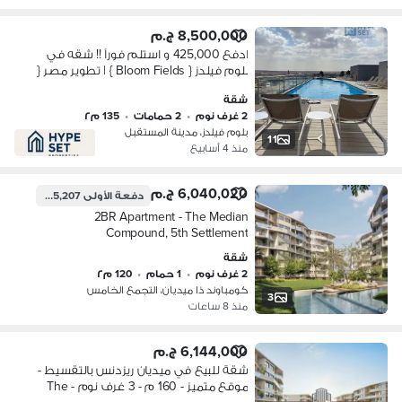
8,500,000 ج.م
ادفع 425,000 و استلم فوراً !! شقه في
بلوم فيلدز { Bloom Fields } | تطوير مصر {
Tatweer Misr } | القاهرة الجديدة -
شقة
المستقبل سيتي | التجمع
2 غرف نوم
•
2 حمامات
•
135 م٢
بلوم فيلدز، مدينة المستقبل
11
منذ 4 أسابيع
6,040,020 ج.م
دفعة الأولى
2,295,207 ج.م
2BR Apartment - The Median
Compound, 5th Settlement
شقة
2 غرف نوم
•
1 حمام
•
120 م٢
كومباوند ذا ميديان، التجمع الخامس
3
منذ 8 ساعات
6,144,000 ج.م
شقة للبيع في ميديان ريزدنس بالتقسيط -
موقع متميز - 160 م - 3 غرف نوم - The