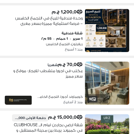
1,200,000 ج.م
وحدة فندقية للبيع في التجمع الخامس
– فرصة استثمارية مميزة بسعر مغري
شقة فندقية
1 سرير
•
1 حمام
•
55 م٢
ريفرتون، التجمع الخامس
منذ 1 أسبوع
70,000 ج.م
شهرياً
مكتب في اجورا متشطب للايجار- موقع و
سعر مميز
كومباوند أجورا، التجمع الخامس
9
منذ 2 أسابيع
15,000,000 ج.م
دفعة الأولى
1,500,000 ج.م
شقة ارضي بجاردن امام الــ CLUBHOUSE
في كمبوند يربط بين مدينة المستقبل و