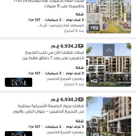
امتلك شقة بكمبوند اورلا بمقدم 779.735
وتقسيط على 8 سنوات
شقة
3 غرف نوم
•
2 حمامات
•
137 م٢
كومباوند أورلا ريزيدنس - أي كابيتال…
11
منذ 4 أسابيع
6,934,254 ج.م
امتلك شقتك الآن في قلب التجمع
الخامس، على بعد 7 دقائق فقط من
الجامعة الأمريكية (AUC)، بسعر كاش
شقة
مميز جدًا.
3 غرف نوم
•
2 حمامات
•
127 م٢
ريفرتون، التجمع الخامس
8
منذ 4 أسابيع
6,934,250 ج.م
شقتك بجوار الجامعة الأمريكية مباشرة
فى التجمع الخامس – عنوان الرقى وأقوى
استثمار فى القاهرة الجديدة
شقة
3 غرف نوم
•
2 حمامات
•
127 م٢
ريفرتون، التجمع الخامس
12