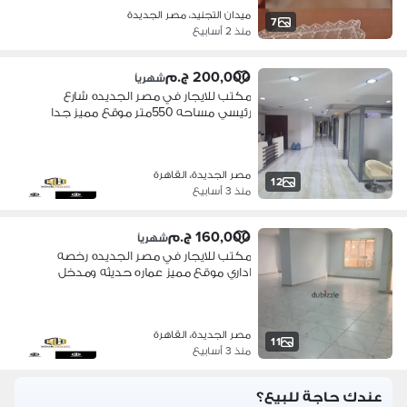
ميدان التجنيد، مصر الجديدة
7
منذ 2 أسابيع
200,000 ج.م
شهرياً
مكتب للايجار في مصر الجديده شارع
رئيسي مساحه 550متر موقع مميز جدا
عماره حديثه مجهز بالكامل تشطيب الترا
لوكس مكيف بالكامل ادري موقع مميز
جدا قريب من جميع الخدمات والمواصلات
مصر الجديدة، القاهرة
والبنوك والمترو 5دقاق مدينه نصر
12
منذ 3 أسابيع
وشيرتون و15دقيقه التجمع الخامس
160,000 ج.م
شهرياً
مكتب للايجار في مصر الجديده رخصه
اداري موقع مميز عماره حديثه ومدخل
فندقي تشطيب سوبر لوكس مكيف
بالكامل عباره عن عدد غرف ومساحات
مفتوحه تناسب جميع الشركات العالمية
مصر الجديدة، القاهرة
موقع مميز جدا 5دقاق مدينه نصر
11
منذ 3 أسابيع
وشيرتون و15دقيقه التجمع الخامس
بالقرب من مدين من جميع الخدمات
عندك حاجة للبيع؟