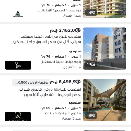
مقدم 190.000 وقسط شهري 13.000
1 سرير
•
1 حمام
•
70 م٢
على 10 سنوات
دى جويا 1، العاصمة الإدارية الجديدة
14
منذ 1 أسبوع
2,162,000 ج.م
ستوديو للبيع في بلوم فيلدز مستقبل
سيتي بأقل من سعر السوق جاهز للسكن
ستوديو
1 سرير
•
1 حمام
•
76 م٢
بلوم فيلدز، مدينة المستقبل
13
منذ 1 أسبوع
6,498,910 ج.م
دفعة الأولى
2,760,500 ج.م
استوديو للبيع69 م في ڤالوري شيراتون
بمصر الجديدة – تشطيب ألترا سوبر
لوكس – شامل التكييفات – حصة بالجراج
ستوديو
– بجوار سيتي سنتر الماظة وعلى
1 سرير
•
1 حمام
•
69 م٢
الأوتوستراد
فالوري شيراتون، شيراتون
16
منذ 2 أسابيع