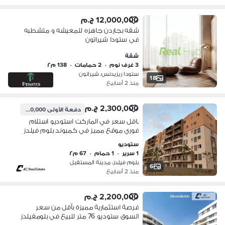
12,000,000 ج.م
شقه بجاردن جاهزه للمعيشه و متشطبه
في ستودا شيراتون
شقة
3 غرف نوم
•
2 حمامات
•
138 م٢
ستودا ريزيدنس، شيراتون
18
منذ 2 أسابيع
2,300,000 ج.م
دفعة الأولى
1,900,000 ج.م
باقل سعر في الماركت استوديو استلام
فوري موقع مميز في كمبوند بلوم فيلدز
ريسيل جاهز للمعاينه في اي وقت بجوار
ستوديو
سراي ومدينتي للبيع في Bloomfields
1 سرير
•
1 حمام
•
67 م٢
بلوم فيلدز، مدينة المستقبل
6
منذ 2 أسابيع
2,200,000 ج.م
فرصة استثمارية مميزة بأقل من سعر
السوق ستوديو 76 متر للبيع في بلومفيلدز