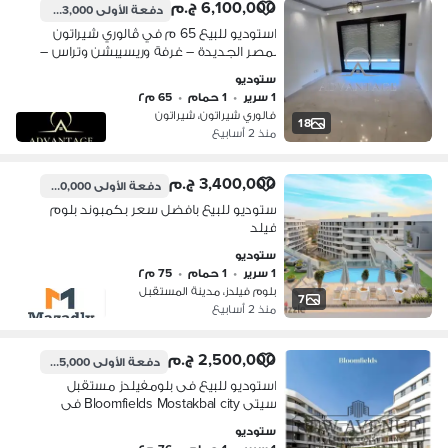
6,100,000 ج.م
دفعة الأولى
2,623,000 ج.م
استوديو للبيع 65 م في ڤالوري شيراتون
بمصر الجديدة – غرفة وريسيبشن وتراس –
بجوار سيتي سنتر الماظة وعلى الأوتوستراد
ستوديو
مباشرة – موقع مميز
1 سرير
•
1 حمام
•
65 م٢
فالوري شيراتون، شيراتون
18
منذ 2 أسابيع
3,400,000 ج.م
دفعة الأولى
3,000,000 ج.م
ستوديو للبيع بافضل سعر بكمبوند بلوم
فيلد
ستوديو
1 سرير
•
1 حمام
•
75 م٢
بلوم فيلدز، مدينة المستقبل
7
منذ 2 أسابيع
2,500,000 ج.م
دفعة الأولى
2,425,000 ج.م
استوديو للبيع فى بلومفيلدز مستقبل
سيتى Bloomfields Mostakbal city فى
موقع مميز جدا نصف تشطيب استلام
ستوديو
2026