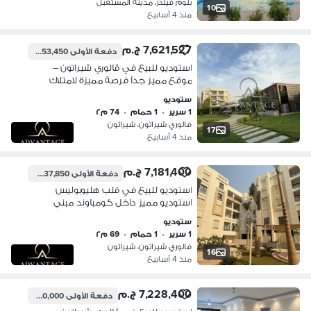
بلوم فيلدز، مدينة المستقبل
10
منذ 4 أسابيع
7,621,527 ج.م
دفعة الأولى
3,653,450 ج.م
استوديو للبيع في ڤالوري شيراتون –
موقع مميز جداً فرصة مميزة لامتلاك
استوديو داخل كومباوند مبني بالكامل
ستوديو
واستلام فوري، في واحدة من أفضل
1 سرير
•
1 حمام
•
74 م٢
مناطق شيراتون وعلى طريق الأوتوستراد
فالوري شيراتون، شيراتون
مباشرة. المساحة: 74 متر التقسيم: •
17
منذ 4 أسابيع
Entrance • Reception • Bedroom •
Kitchen • Bath
7,181,400 ج.م
دفعة الأولى
3,437,850 ج.م
استوديو للبيع في قلب هليوبوليس
استوديو مميز داخل كومباوند مبني
بالكامل مع استلام فوري وتشطيب فاخر.
ستوديو
المساحة: 69 م² التقسيمة: • Entrance •
1 سرير
•
1 حمام
•
69 م٢
Reception • Kitchen • Bedroom •
فالوري شيراتون، شيراتون
Bathroom • Terrace المميزات: • تشطيب
16
منذ 4 أسابيع
ألترا سوبر لوكس • التكييفات بالكا
7,228,400 ج.م
دفعة الأولى
3,200,000 ج.م