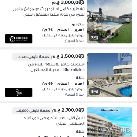
3,000,000 ج.م
تشطيب كامل استوديو ٧٦م بموقع متميز
للبيع في بلوم فيلدز مستقبل سيتي
Bloomfields Mostakbal City
ستوديو
1 سرير
•
1 حمام
•
76 م٢
بلوم فيلدز، مدينة المستقبل
7
منذ 3 أسابيع
2,500,000 ج.م
دفعة الأولى
1,973,746 ج.م
استوديو جاهز للاستلام للبيع في
Bloomfields – مدينة المستقبل
شقة
1 سرير
•
1 حمام
•
69 م٢
بلوم فيلدز، مدينة المستقبل
8
منذ 3 أسابيع
2,700,000 ج.م
دفعة الأولى
2,000,000 ج.م
للبيع اقل سعر ستديو فى بلومفيلد
المستقبل سيتى
شقة