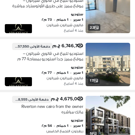
استوديو للبيع في ڤالوري شيراتون –
موقع مميز على طريق الأوتوستراد مباشرة
فرصة مميزة لامتلاك استوديو داخل
ستوديو
كومباوند مبني بالكامل مع استلام فوري
1 سرير
•
1 حمام
•
73 م٢
وتشطيب فاخر. المساحة: 73 م² التقسيم:
فالوري شيراتون، شيراتون
• Reception • Bedroom • Kitchen •
22
منذ 4 أسابيع
Bathroom • Terrace المميزات: تشطيب Ul
6,746,700 ج.م
دفعة الأولى
2,057,550 ج.م
استوديو للبيع في ڤالوري شيراتون –
موقع مميز جداً استوديو بمساحة 77 م
داخل كومباوند مبني بالكامل، استلام
ستوديو
فوري وتشطيب فاخر مناسب للسكن أو
1 سرير
•
1 حمام
•
77 م٢
الاستثمار. الموقع: ڤالوري شيراتون – على
فالوري شيراتون، شيراتون
طريق الأوتوستراد مباشرة تفاصيل
17
منذ 4 أسابيع
الاستوديو: • Entrance • Reception •
Bedroom
4,675,000 ج.م
دفعة الأولى
1,118,555 ج.م
Riverton new cairo from the owner
مالك مباشره
ستوديو
1 سرير
•
1 حمام
•
54 م٢
ريفرتون، التجمع الخامس
5