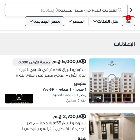
استوديو للبيع في مصر الجديدة
(
8 إعلانات
)
2
كل الفئات
السعر
مصر الجديدة
الإعلانات
5,000,000 ج.م
دفعة الأولى
4,500,000 ج.م
استوديو للبيع 69 متر في ڤالوري الثورة –
الدور الأول – موقع مميز على شارع الثورة
الرئيسي – فرصة مثالية للاستثمار أو
ستوديو
السكن في مصر الجديدة
1 سرير
•
1 حمام
•
69 م٢
مصر الجديدة، القاهرة
11
منذ 2 أسابيع
2,700,000 ج.م
استوديو للبيع 55م بالحجاز – مصر
الجديدة | تشطيب ألترا سوبر لوكس |
يصلح مكتب أو عيادة أو مقر شركة |
شقة
موقع حيوي مميز