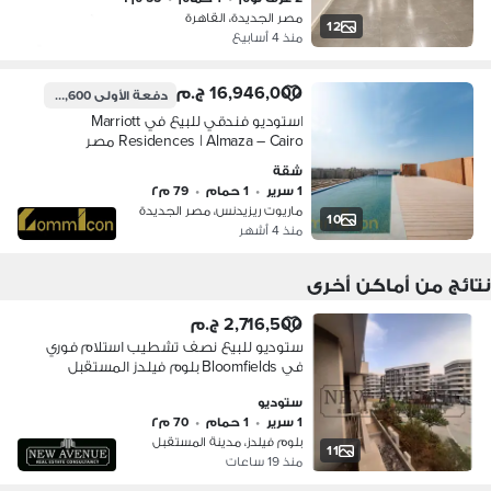
الحجاز
مصر الجديدة، القاهرة
12
منذ 4 أسابيع
16,946,000 ج.م
دفعة الأولى
1,694,600 ج.م
استوديو فندقي للبيع في Marriott
Residences | Almaza – Cairo مصر
الجديدة شارع الثورة بجوار المطار
شقة
1 سرير
•
1 حمام
•
79 م٢
ماريوت ريزيدنس، مصر الجديدة
10
منذ 4 أشهر
نتائج من أماكن أخرى
2,716,500 ج.م
ستوديو للبيع نصف تشطيب استلام فوري
في Bloomfields بلوم فيلدز المستقبل
سيتي من تطوير مصر
ستوديو
1 سرير
•
1 حمام
•
70 م٢
بلوم فيلدز، مدينة المستقبل
11
منذ 19 ساعات