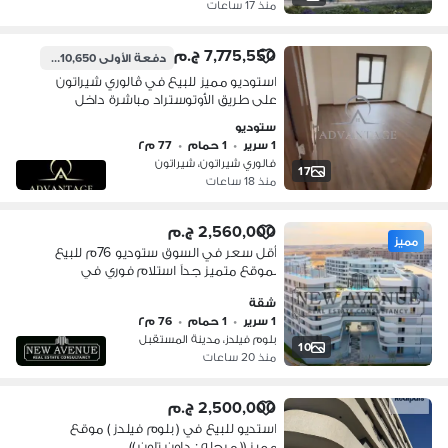
منذ 17 ساعات
7,775,550 ج.م
دفعة الأولى
3,610,650 ج.م
استوديو مميز للبيع في ڤالوري شيراتون
على طريق الأوتوستراد مباشرة داخل
كومباوند مبني بالكامل – استلام فوري.
ستوديو
المساحة:77 م التقسيمة: • Reception •
1 سرير
•
1 حمام
•
77 م٢
Lobby • Bedroom • Kitchen • Bathroom
فالوري شيراتون، شيراتون
• Terrace المميزات: تشطيب ألترا سوبر
17
منذ 18 ساعات
لوكس بالتكييفات خشب مطبخ
2,560,000 ج.م
مميز
أقل سعر في السوق ستوديو 76م للبيع
بموقع متميز جداً استلام فوري في
بلومفيلدز مستقبل سيتي من شركة
شقة
تطوير مصرBloomfield Mostakbal City
1 سرير
•
1 حمام
•
76 م٢
Tatweer Misr
بلوم فيلدز، مدينة المستقبل
10
منذ 20 ساعات
2,500,000 ج.م
استديو للبيع في ( بلوم فيلدز ) موقع
مميز (( مرحله : داون تاون ))