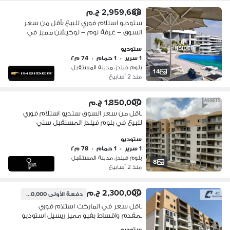
2,959,688 ج.م
ستوديو استلام فوري للبيع بأقل من سعر
السوق – غرفة نوم – لوكيشن مميز في
بلوم فيلدز تطوير مصرالتجمع الخامس –
ستوديو
جاهزة للاستلام
1 سرير
•
1 حمام
•
74 م٢
بلوم فيلدز، مدينة المستقبل
14
منذ 2 أسابيع
1,850,000 ج.م
باقل من سعر السوق ستديو استلام فوري
للبيع في بلوم فيلدز المستقبل ستي
ستوديو
1 سرير
•
1 حمام
•
78 م٢
بلوم فيلدز، مدينة المستقبل
8
منذ 2 أسابيع
2,300,000 ج.م
دفعة الأولى
1,900,000 ج.م
باقل سعر في الماركت استلام فوري
بمقدم واقساط بفيو مميز ريسيل استوديو
جاهز للمعاينه في اي وقت بجوار مدينتي
ستوديو