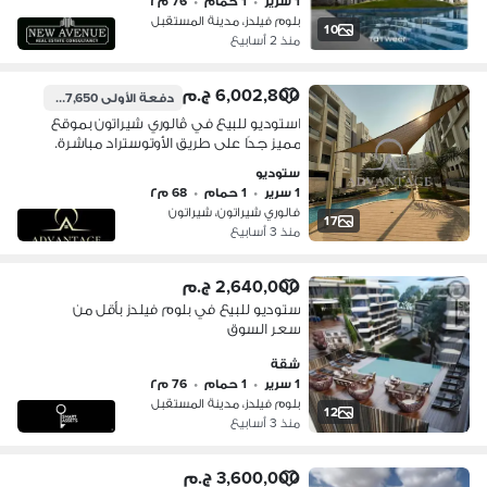
1 سرير
•
1 حمام
•
76 م٢
بلوم فيلدز، مدينة المستقبل
10
منذ 2 أسابيع
6,002,800 ج.م
دفعة الأولى
1,847,650 ج.م
استوديو للبيع في ڤالوري شيراتون بموقع
مميز جدًا على طريق الأوتوستراد مباشرة.
داخل كومباوند مبني بالكامل وجاهز
ستوديو
للسكن مع استلام فوري وتشطيب ألترا
1 سرير
•
1 حمام
•
68 م٢
سوبر لوكس. الاستوديو متشطب بالكامل
فالوري شيراتون، شيراتون
ويشمل: تكييفات خشب مطبخ حصة في
17
منذ 3 أسابيع
الجراج الموقع مميز جدًا: • بجو
2,640,000 ج.م
ستوديو للبيع في بلوم فيلدز بأقل من
سعر السوق
شقة
1 سرير
•
1 حمام
•
76 م٢
بلوم فيلدز، مدينة المستقبل
12
منذ 3 أسابيع
3,600,000 ج.م