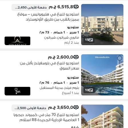
6,515,850 ج.م
دفعة الأولى
2,492,450 ج.م
استوديو للبيع في هليوبوليس – موقع
مميز بالقرب من طريق الأوتوستراد
استوديو داخل كومباوند مبني بالكامل مع
ستوديو
استلام فوري وتشطيب فاخر. المساحة: 73
1 سرير
•
1 حمام
•
73 م٢
م² التقسيم: • Reception • Bedroom •
فالوري شيراتون، شيراتون
Kitchen • Bathroom • Terrace المميزات:
15
منذ 2 أيام
تشطيب Ultra Super Lux التكييفات
2,600,000 ج.م
استوديو للبيع في بلومفيلدز بأقل من
سعر السوق
ستوديو
1 سرير
•
1 حمام
•
76 م٢
بلوم فيلدز، مدينة المستقبل
10
منذ 1 أسبوع
3,650,000 ج.م
دفعة الأولى
182,500 ج.م
استوديو للبيع 70 متر في كمبوند ديجويا
1 العاصمة الإدارية الجديدة R8 استلام
فوري غرفة وحمام ومطبخ وريسبشن
شقة