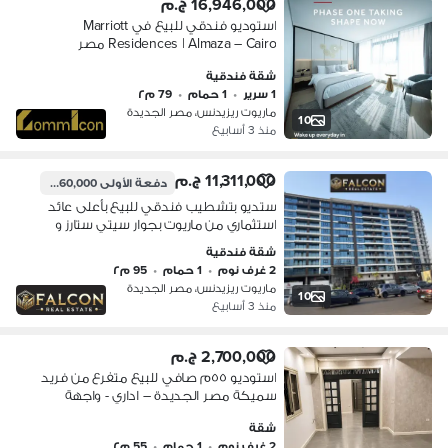
16,946,000 ج.م
استوديو فندقي للبيع في Marriott
Residences | Almaza – Cairo مصر
الجديدة شارع الثورة بجوار المطار
شقة فندقية
1 سرير
•
1 حمام
•
79 م٢
ماريوت ريزيدنس، مصر الجديدة
10
منذ 3 أسابيع
11,311,000 ج.م
دفعة الأولى
3,260,000 ج.م
ستديو بتشطيب فندقي للبيع بأعلى عائد
استثماري من ماريوت بجوار سيتي ستارز و
سيتي سنتر الماظة
شقة فندقية
2 غرف نوم
•
1 حمام
•
95 م٢
ماريوت ريزيدنس، مصر الجديدة
10
منذ 3 أسابيع
2,700,000 ج.م
استوديو ٥٥م صافي للبيع متفرع من فريد
سميكة مصر الجديدة – اداري - واجهة
أرضي – يصلح مكتب أو عيادة أو استثمار
شقة
استوديو مميز بموقع حيوي في منطقة
2 غرف نوم
•
1 حمام
•
55 م٢