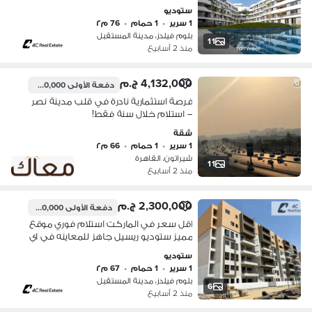
داون تاون مدينة المستقبل غرفة ماستر
ستوديو
1 سرير
•
1 حمام
•
76 م٢
بلوم فيلدز، مدينة المستقبل
11
منذ 2 أسابيع
4,132,000 ج.م
دفعة الأولى
250,000 ج.م
فرصة استثمارية نادرة في قلب مدينة نصر
– استلام خلال سنة فقط!
شقة
1 سرير
•
1 حمام
•
66 م٢
شيراتون، القاهرة
11
منذ 2 أسابيع
2,300,000 ج.م
دفعة الأولى
1,900,000 ج.م
اقل سعر في الماركت استلام فوري موقع
مميز ستوديو ريسيل جاهز للمعاينه في اي
وقت للبيع في Bloomfields
ستوديو
1 سرير
•
1 حمام
•
67 م٢
بلوم فيلدز، مدينة المستقبل
6
منذ 2 أسابيع