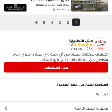
1 سرير
•
2 حمامات
•
75 م٢
بلوم فيلدز، مدينة المستقبل
10
منذ 4 أسابيع
1
5
4
3
2
حمّل التطبيق!
4.8
مصر
(125K مراجعات)
اكتشف صفقات مميزة في أي وقت وأي مكان. اشتري وبيع
وتواصل مع آلاف الإعلانات اللي قريبة منك.
حمّل الابلكيشن
استوديو للبيع في مصر الجديدة
الرئيسية
عمليات البحث الرائجة