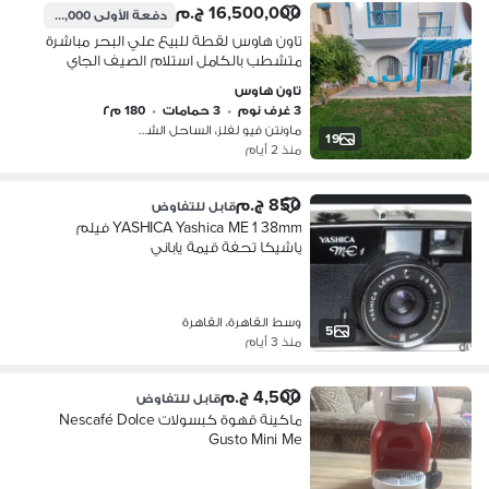
16,500,000 ج.م
دفعة الأولى
8,250,000 ج.م
تاون هاوس لقطة للبيع علي البحر مباشرة
متشطب بالكامل استلام الصيف الجاي
في ( ماونتن فيو لفلز ) استلام فوري
تاون هاوس
بالساحل الشمالي
3 غرف نوم
•
3 حمامات
•
180 م٢
ماونتن فيو لفلز، الساحل الشمالي
19
منذ 2 أيام
850 ج.م
قابل للتفاوض
YASHICA Yashica ME 1 38mm فيلم
ياشيكا تحفة قيمة ياباني
وسط القاهرة، القاهرة
5
منذ 3 أيام
4,500 ج.م
قابل للتفاوض
ماكينة قهوة كبسولات Nescafé Dolce
Gusto Mini Me