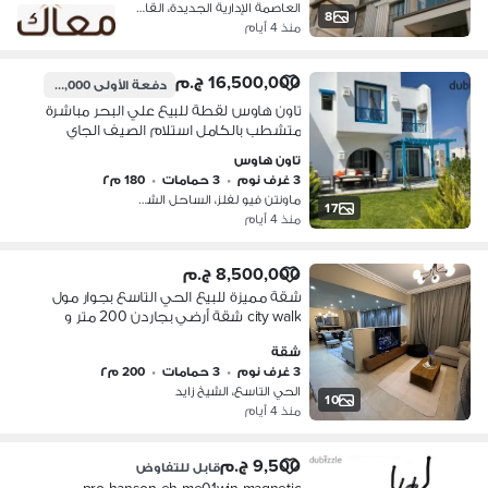
العاصمة الإدارية الجديدة، القاهرة
8
منذ 4 أيام
16,500,000 ج.م
دفعة الأولى
8,500,000 ج.م
تاون هاوس لقطة للبيع علي البحر مباشرة
متشطب بالكامل استلام الصيف الجاي
في ( ماونتن فيو لفلز ) استلام فوري
تاون هاوس
بالساحل الشمالي
3 غرف نوم
•
3 حمامات
•
180 م٢
ماونتن فيو لفلز، الساحل الشمالي
17
منذ 4 أيام
8,500,000 ج.م
شقة مميزة للبيع الحي التاسع بجوار مول
city walk ‏شقة أرضي بجاردن 200 متر و
٢٠٠متر جاردن
شقة
3 غرف نوم
•
3 حمامات
•
200 م٢
الحي التاسع، الشيخ زايد
10
منذ 4 أيام
9,500 ج.م
قابل للتفاوض