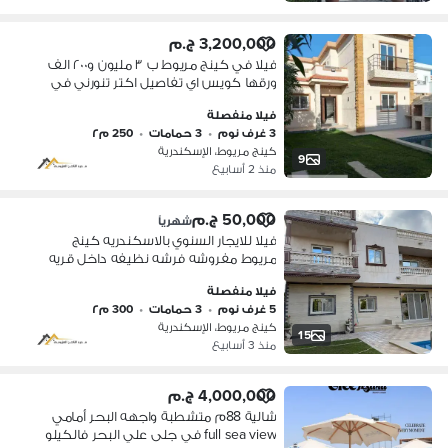
3,200,000 ج.م
فيلا في كينج مريوط ب ٣ مليون و٢٠٠ الف
ورقها كويس اي تفاصيل اكتر تنورني في
مكتبي مقر المكتب كينج مريوط بعد
فيلا منفصلة
مطعم لخرص علطول.
3 غرف نوم
•
3 حمامات
•
250 م٢
كينج مريوط، الإسكندرية
9
منذ 2 أسابيع
50,000 ج.م
شهرياً
فيلا للايجار السنوي بالاسكندريه كينج
مريوط مفروشه فرشه نظيفه داخل قريه
مميزه امن وحراسه 24 ساعه. تواصل معايا
فيلا منفصلة
من خلال المكتب او الفون مقر المكتب
5 غرف نوم
•
3 حمامات
•
300 م٢
كينج ماريوت بعد مطعم نخلص مباشره
كينج مريوط، الإسكندرية
15
منذ 3 أسابيع
4,000,000 ج.م
شالية 88م متشطبة واجهه البحر أمامي
full sea view في جلى علي البحر فالكيلو