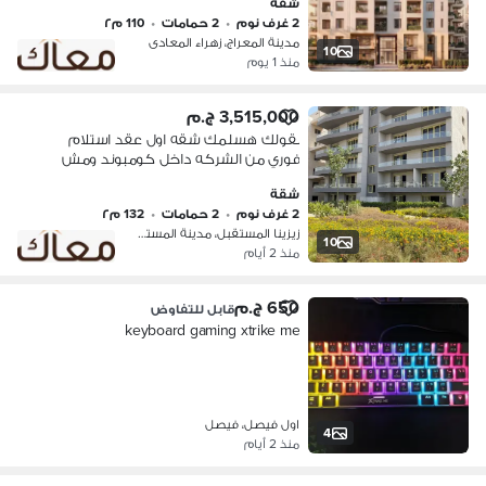
شقة
000فقطططط تعالى اقولك التفاصيل
2 غرف نوم
•
2 حمامات
•
110 م٢
مدينة المعراج، زهراء المعادى
10
منذ 1 يوم
3,515,000 ج.م
بقولك هسلمك شقه اول عقد استلام
فوري من الشركه داخل كومبوند ومش
هتدفع 7 مليون جنيه هدفعه اقل من 4
شقة
مليون جنيه مستني اييه تعالى اعرفك
2 غرف نوم
•
2 حمامات
•
132 م٢
التفاصيل
زيزينا المستقبل، مدينة المستقبل
10
منذ 2 أيام
650 ج.م
قابل للتفاوض
keyboard gaming xtrike me
اول فيصل، فيصل
4
منذ 2 أيام