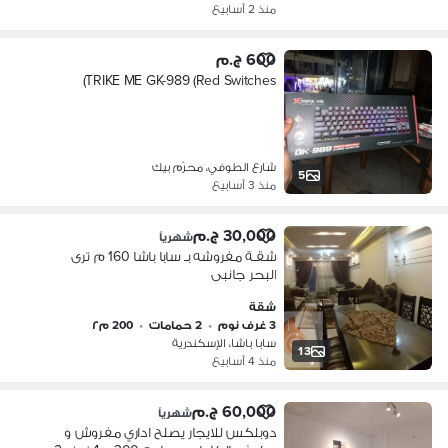
منذ 2 أسابيع
600 ج.م
TRIKE ME GK-989 (Red Switches)
شارع الطوفي، محرّم بيك
5
منذ 3 أسابيع
30,000 ج.م
شهرياً
شقـة مفروشه بـ سابا باشا 160 م ترى
البحر جانبى
شقة
3 غرف نوم
•
2 حمامات
•
200 م٢
سابا باشا، الإسكندرية
13
منذ 4 أسابيع
60,000 ج.م
شهرياً
دوبلكس للايجار يصلح اداري مفروش و