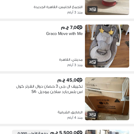
التجمع الخامس، القاهرة الجديدة
3
منذ 3 أيام
7,000 ج.م
Graco Move with Me
مدينتي، القاهرة
2
منذ 3 أيام
45,000 ج.م
تكييف ال جى 3 حصان دوال انفرتر كول
اس بلس بارد ساخن موديل S4-
W24K22ME
الزقازيق، الشرقية
3
منذ 4 أيام
5,500,000 ج.م
دفعة الأولى
1,500,000 ج.م