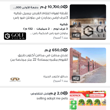
10,700,000 ج.م
دفعة الأولى
9,500,000 ج.م
لقطه لهواه اغتنام الفرص ريسيل شاليه
3غرف ارضي بجاردن في ماونتن فيو راس
الحكمه مرحله اسكالا سي فرونت برايم
شاليه
لوكيشن فيو بحر وبول علي ارتفاع مصطبه
3 غرف نوم
•
2 حمامات
•
132 م٢
35م
ماونتن فيو راس الحكمة، راس الحكمة
11
منذ 1 أسبوع
650,000 ج.م
عندي مدفن في مدافن أكتوبر طريق
الفيوم مقبره بمساحة 22 متر مرخصه من
محافظه الجيزه بيتم تنازل نقل ملكيه في
المحافظه مني انا مباشرة
حدائق اكتوبر، الجيزة
8
منذ 1 أسبوع
2,000 ج.م
قابل للتفاوض
selling adopt me pets