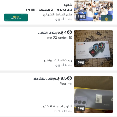
58 الساحل الشمالي
شاليه
2 غرف نوم
•
2 حمامات
•
88 م٢
جلى، الساحل الشمالي
13
منذ 3 أسابيع
400 ج.م
متوفر التبادل
me 20 series 10
ميدان الساعة، دمنهور
5
منذ 4 أسابيع
8,500 ج.م
قابل للتفاوض
Real me
أكتوبر الجديدة، 6 اكتوبر
3
منذ 19 ساعات