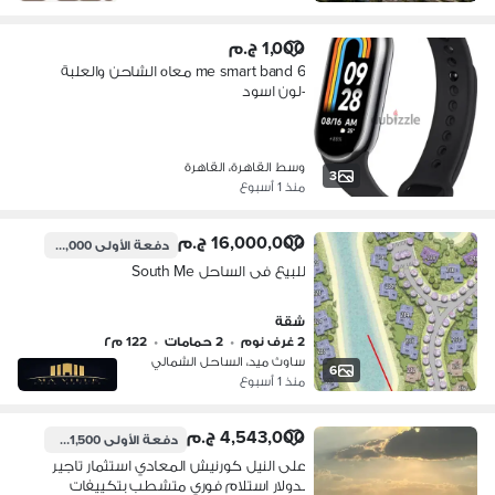
1,000 ج.م
me smart band 6 معاه الشاحن والعلبة
-لون اسود
وسط القاهرة، القاهرة
3
منذ 1 أسبوع
16,000,000 ج.م
دفعة الأولى
2,600,000 ج.م
للبيع فى الساحل South Me
شقة
2 غرف نوم
•
2 حمامات
•
122 م٢
ساوث ميد، الساحل الشمالي
6
منذ 1 أسبوع
4,543,000 ج.م
دفعة الأولى
2,271,500 ج.م
على النيل كورنيش المعادي استثمار تاجير
بدولار استلام فوري متشطب بتكييفات