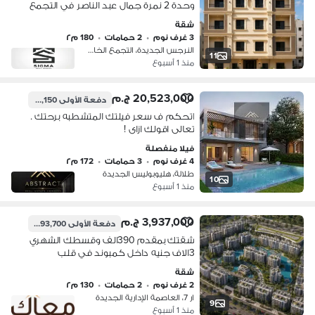
وحدة 2 نمرة جمال عبد الناصر في التجمع
النرجس الجديده
شقة
3 غرف نوم
•
2 حمامات
•
180 م٢
النرجس الجديدة، التجمع الخامس
11
منذ 1 أسبوع
20,523,000 ج.م
دفعة الأولى
1,026,150 ج.م
اتحكم ف سعر فيلتك المتشطبه برحتك .
تعالى اقولك ازاى !
فيلا منفصلة
4 غرف نوم
•
3 حمامات
•
172 م٢
طلالة، هليوبوليس الجديدة
10
منذ 1 أسبوع
3,937,000 ج.م
دفعة الأولى
393,700 ج.م
شقتك بمقدم 390الف وقسطك الشهري
3الاف جنيه داخل كمبوند في قلب
العاصمه الادارية استلام 3سنين مستني ايه
شقة
تاني عشان الفرصه تفوتك طيب ؟تعالي
2 غرف نوم
•
2 حمامات
•
130 م٢
اقولك التفاصيل
ار 7، العاصمة الإدارية الجديدة
9
منذ 1 أسبوع