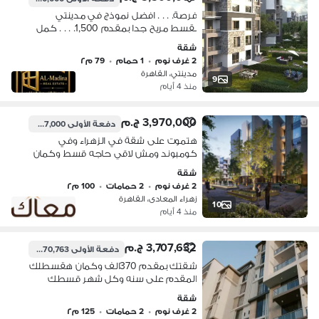
فرصة. . . . افضل نموذج في مدينتي
بقسط مريح جدا بمقدم 1,500. . . . كمل
التفاصيل وكلمني
شقة
2 غرف نوم
•
1 حمام
•
79 م٢
مدينتي، القاهرة
9
منذ 4 أيام
3,970,000 ج.م
دفعة الأولى
397,000 ج.م
هتموت على شقة في الزهراء وفي
كومبوند ومش لاقي حاجه قسط وكمان
تقسيط على 4 سنين تعالى اقولك
شقة
التفاصيل
2 غرف نوم
•
2 حمامات
•
100 م٢
زهراء المعادى، القاهرة
10
منذ 4 أيام
3,707,632 ج.م
دفعة الأولى
370,763 ج.م
شقتك بمقدم 370الف وكمان هقسطلك
المقدم على سنه وكل شهر قسطك
20الف وتقسيط على 12سنه تعالى اقولك
شقة
التفاصيل بسرعه
2 غرف نوم
•
2 حمامات
•
125 م٢