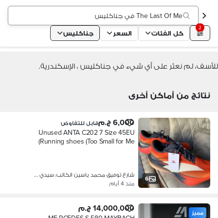
The Last Of Me في جناكليس
2
كل الفئات
السعر
جناكليس
للأسف، لم نعثر على أي شيء في جناكليس ، الإسكندرية.
نتائج من أماكن أخرى
6,000 ج.م
قابل للتفاوض
Unused ANTA C202 7 Size 45EU
Running shoes (Too Small for Me)
شارع توفيق محمد ياسين الكاتب، سيدي …
6
منذ 4 أيام
14,000,000 ج.م
مميز