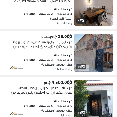
مكيف بالكامل •مساحه 300م 4غرف 2
حمام جاردن 100م بمدخل خاص مكيف
فيلا منفصلة
•ف الشيخ زايد بجوار مول اسبانا بلازا
4 غرف نوم
•
2 حمامات
•
300 م٢
لوكيشن مميز جدا مدخل خاص و مدخل
الشيخ زايد، الجيزة
من الفيلا https://wa. me/201070900290
4
منذ 1 أسبوع
25,000 ج.م
شهرياً
فيلا ايجار سنوي بالاسكندريه كينج مريوط
أرقي مكان متاح جميع الخدمات ومدارس
أيضا للاهميه تواصل معي. . .
فيلا منفصلة
4 غرف نوم
•
3 حمامات
•
500 م٢
كينج مريوط، الإسكندرية
19
منذ 11 ساعات
4,500,000 ج.م
فيلا بالاسكندريه كينج مريوط مسجله
نهائي عقد ازرق ب 4مليون ونص لمزيد من
التفاصيل كلمني أو نورونا في المكتب
فيلا منفصلة
كينج مريوط بعد مطعم لخرص مباشره
6 غرف نوم
•
4 حمامات
•
300 م٢
كينج مريوط، الإسكندرية
15
منذ 5 أيام