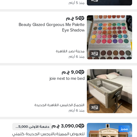
منذ 5 أيام
500 ج.م
Beauty Glazed Gorgeous Me Palette
Eye Shadow
مدينة نصر، القاهرة
3
منذ 6 أيام
9,000 ج.م
joie next to me bed
التجمع الخامس، القاهرة الجديدة
3
منذ 6 أيام
3,090,000 ج.م
دفعة الأولى
1,545,000 ج.م
مميز
للعروض المميزة بالنرجس الجديدة كلمني