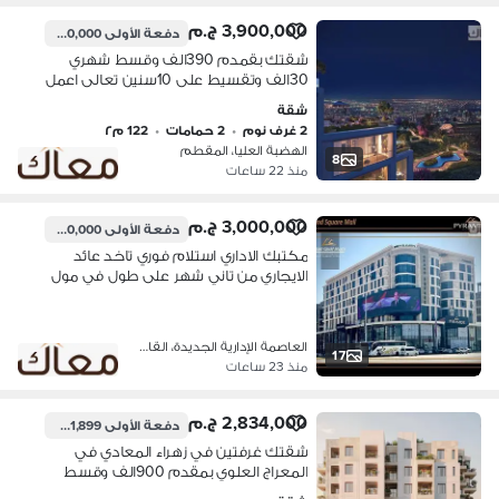
3,900,000 ج.م
دفعة الأولى
390,000 ج.م
شقتك بقمدم 390الف وقسط شهري
30الف وتقسيط على 10سنين تعالى اعمل
مستنيك تكلمني اقولك التفاصيل
شقة
2 غرف نوم
•
2 حمامات
•
122 م٢
الهضبة العليا، المقطم
8
منذ 22 ساعات
3,000,000 ج.م
دفعة الأولى
1,500,000 ج.م
مكتبك الاداري استلام فوري تاخد عائد
الايجاري من تاني شهر على طول في مول
شغال بل فعل في قلب العاصمه الادارية
تعالى اقولك التفاصيل
العاصمة الإدارية الجديدة، القاهرة
17
منذ 23 ساعات
2,834,000 ج.م
دفعة الأولى
991,899 ج.م
شقتك غرفتين في زهراء المعادي في
المعراج العلوي بمقدم 900الف وقسط
على 36شهر اجمالي الشقه 2.800.