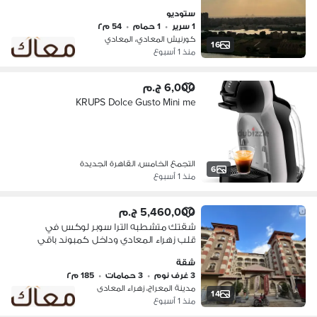
بالاجهزه تستلم النهارده تاجر بكره تعالى
ستوديو
اقولك التفاصيل
1 سرير
•
1 حمام
•
54 م٢
كورنيش المعادي، المعادي
16
منذ 1 أسبوع
6,000 ج.م
KRUPS Dolce Gusto Mini me
التجمع الخامس، القاهرة الجديدة
6
منذ 1 أسبوع
5,460,000 ج.م
شقتك متشطبه الترا سوبر لوكس في
قلب زهراء المعادي وداخل كمبوند باقي
اخر مساحتين فقط 195 و185متر متاح
شقة
معاينه دلوقتي تعالى اقولك التفاصيل
3 غرف نوم
•
3 حمامات
•
185 م٢
مدينة المعراج، زهراء المعادى
14
منذ 1 أسبوع