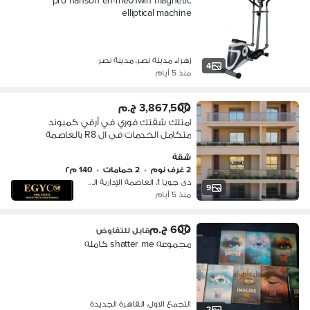
pro hanson eh-me01win magnetic
elliptical machine
زهراء مدينة نصر، مدينة نصر
4
منذ 5 أيام
3,867,500 ج.م
امتلك شقتك فوري في أرقي كمبوند
متكامل الخدمات في ال R8 بالعاصمة
الادارية وبأقل سعر للمتر وبخصم 30%
شقة
لفترة محدوده
2 غرف نوم
•
2 حمامات
•
140 م٢
دى جويا 1، العاصمة الإدارية الجديدة
9
منذ 5 أيام
600 ج.م
قابل للتفاوض
مجموعه shatter me كامله
التجمع الاول، القاهرة الجديدة
2