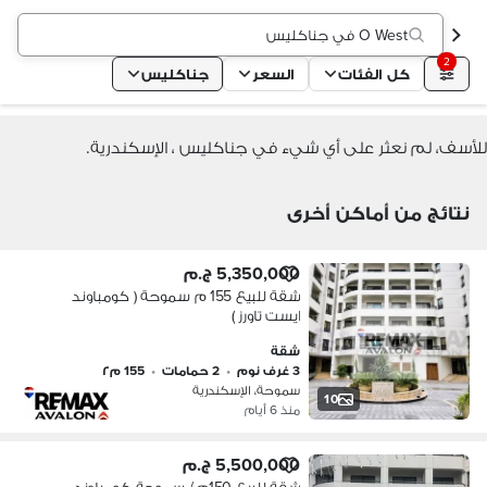
O West في جناكليس
2
كل الفئات
السعر
جناكليس
للأسف، لم نعثر على أي شيء في جناكليس ، الإسكندرية.
نتائج من أماكن أخرى
5,350,000 ج.م
شقة للبيع 155 م سموحة ( كومباوند
ايست تاورز )
شقة
3 غرف نوم
•
2 حمامات
•
155 م٢
سموحة، الإسكندرية
10
منذ 6 أيام
5,500,000 ج.م