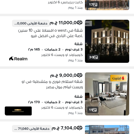
كايت ريزيدنس، 6 اكتوبر
17
منذ 1 يوم
11,000,000 ج.م
دفعة الأولى
550,000 ج.م
شقة في o west اقساط علي 10 سنين
باصة علي النادي في افضل فيو
شقة
3 غرف نوم
•
2 حمامات
•
145 م٢
كومباوند او ويست، 6 اكتوبر
30
منذ 1 يوم
9,000,000 ج.م
إيليت
شقه استلام فورى و متشطبه فى او
ويست امام مول مصر
شقة
3 غرف نوم
•
2 حمامات
•
170 م٢
كومباوند او ويست، 6 اكتوبر
11
منذ 1 يوم
7,104,000 ج.م
دفعة الأولى
71,040 ج.م