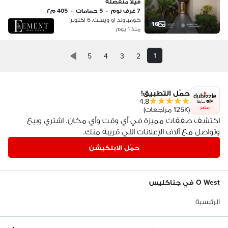
فيلا منفصلة
7 غرف نوم
•
5 حمامات
•
405 م٢
كومباوند او ويست، 6 اكتوبر
16
منذ 1 يوم
1
5
4
3
2
حمّل التطبيق!
4.8
مصر
(125K مراجعات)
اكتشف صفقات مميزة في أي وقت وأي مكان. اشتري وبيع
وتواصل مع آلاف الإعلانات اللي قريبة منك.
حمّل الابلكيشن
O West في جناكليس
الرئيسية