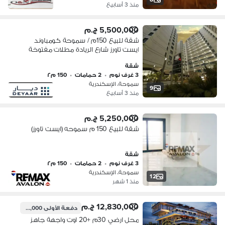
منذ 3 أسابيع
5,500,000 ج.م
شقة للبيع 150م / سموحة كومباوند
ايست تاورز شارع الريادة مطلات مفتوخة
على الكومباوند استلام فورى
شقة
3 غرف نوم
•
2 حمامات
•
150 م٢
سموحة، الإسكندرية
9
منذ 3 أسابيع
5,250,000 ج.م
شقة للبيع 150 م سموحه (ايست تاورز)
شقة
3 غرف نوم
•
2 حمامات
•
150 م٢
سموحة، الإسكندرية
12
منذ 1 شهر
12,830,000 ج.م
دفعة الأولى
1,283,000 ج.م
محل ارضي 30م +20 اوت واجهة جاهز