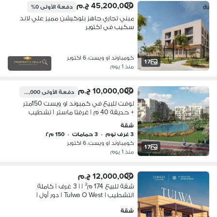
45,200,000 ج.م
دفعة الأولى
0%
مبني تجاري جاهز بلوكيشن مميز علي لاند
سكيب في اكتوبر
كومباوند او ويست، 6 اكتوبر
17
منذ 1 يوم
10,000,000 ج.م
دفعة الأولى
7,778,000 ج.م
لوفت للبيع في كمبوند او ويست 150متر
+ حديقة 40 م | غرفتا ماستر | تشطيب
كامل
شقة
3 غرف نوم
•
3 حمامات
•
150 م٢
كومباوند او ويست، 6 اكتوبر
17
منذ 1 يوم
12,000,000 ج.م
شقة للبيع 174 م² | | 3 غرف | كاملة
التشطيب | Tulwa O West | دور أول |
جاهزة للاستلام
شقة