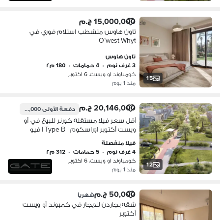
15,000,000 ج.م
تاون هاوس متشطب استلام فوري في
O’west Whyt
تاون هاوس
3 غرف نوم
•
4 حمامات
•
180 م٢
كومباوند او ويست، 6 اكتوبر
15
منذ 1 يوم
20,146,000 ج.م
دفعة الأولى
19,000,000 ج.م
أقل سعر فيلا مستقلة كورنر للبيع في أو
ويست أكتوبر اوراسكوم | Type B | فيو
لاند سكيب واسع | استلام فوري | مقدم
فيلا منفصلة
19 مليون + أقساط
4 غرف نوم
•
5 حمامات
•
312 م٢
كومباوند او ويست، 6 اكتوبر
12
منذ 1 يوم
50,000 ج.م
شهرياً
شقه بجاردن للايجار في كمبوند أو ويست
أكتوبر