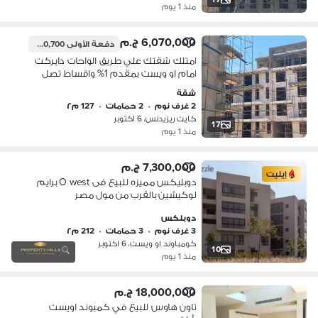
منذ 1 يوم
6,070,000 ج.م
دفعة الأولى
60,700 ج.م
امتلك شقتك علي طريق الواحات دايركت
امام او ويست بمقدم 1% واقساط تصل
الي 10 سنوات استلام فوري
شقة
2 غرف نوم
•
2 حمامات
•
127 م٢
كايت ريزيدنس، 6 اكتوبر
17
منذ 1 يوم
7,300,000 ج.م
إيليت
دوبليكس مميزه للبيع فى O west برايم
لوكيشين بالقرب من مول مصر
دوبلكس
3 غرف نوم
•
3 حمامات
•
212 م٢
كومباوند او ويست، 6 اكتوبر
10
منذ 1 يوم
18,000,000 ج.م
تاون هاوس للبيع في كمبوند اويست