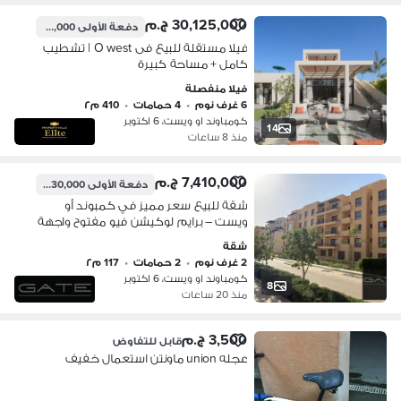
30,125,000 ج.م
دفعة الأولى
25,500,000 ج.م
فيلا مستقلة للبيع فى O west | تشطيب
كامل + مساحة كبيرة
فيلا منفصلة
6 غرف نوم
•
4 حمامات
•
410 م٢
كومباوند او ويست، 6 اكتوبر
14
منذ 8 ساعات
7,410,000 ج.م
دفعة الأولى
3,630,000 ج.م
شقة للبيع سعر مميز في كمبوند أو
ويست – برايم لوكيشن فيو مفتوح واجهة
بحري - استلام 2027
شقة
2 غرف نوم
•
2 حمامات
•
117 م٢
كومباوند او ويست، 6 اكتوبر
8
منذ 20 ساعات
3,500 ج.م
قابل للتفاوض
عجله union ماونتن استعمال خفيف