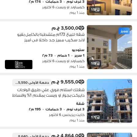
3 غرف نوم
•
3 حمامات
•
174 م٢
كومباوند او ويست، 6 اكتوبر
15
منذ 1 يوم
3,500,000 ج.م
مميز
شقه للبيع 173م متشطبه بالكامل بفيو
لاند سكيب مميز جد داخلا فى اميز
لوكيشن داخل كمبوند (O West) أكتوبر
ستوديو
على طريق الواحات امام مول مصر
1 سرير
•
1 حمام
•
73 م٢
كومباوند او ويست، 6 اكتوبر
10
منذ 1 يوم
9,555,000 ج.م
دفعة الأولى
95,550 ج.م
شقتك استلام فوري علي طريق الواحات
دايركت بجوار او ويست بمقدم 1% واقساط
تصل الي 10 سنوات
شقة
3 غرف نوم
•
3 حمامات
•
195 م٢
كايت ريزيدنس، 6 اكتوبر
17
منذ 1 يوم
4,864,000 ج.م
دفعة الأولى
48,640 ج.م