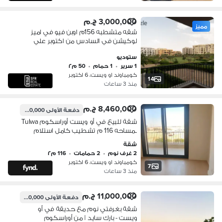
3,000,000 ج.م
مميز
شقه متشطبه 156م اوبن فيو في اميز
لوكيشن في السادس من اكتوبر علي
طريق الواحات بجانب مدينة الانتاج الاعلامي
ستوديو
و مول مصر في كمبوند ( او ويست ) O
1 سرير
•
1 حمام
•
50 م٢
West
كومباوند او ويست، 6 اكتوبر
14
منذ 3 ساعات
8,460,000 ج.م
دفعة الأولى
7,000,000 ج.م
شقة للبيع في أو ويست أوراسكوم Tulwa
بمساحه 116 م تشطيب كامل استلام
فوري موقع مميز
شقة
2 غرف نوم
•
2 حمامات
•
116 م٢
كومباوند او ويست، 6 اكتوبر
7
منذ 3 ساعات
11,000,000 ج.م
دفعة الأولى
550,000 ج.م
شقة بغرفتي نوم مع حديقة في أو
ويست - بارك سايد | من أوراسكوم