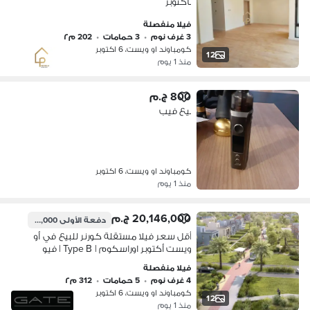
بأكتوبر
فيلا منفصلة
3 غرف نوم
•
3 حمامات
•
202 م٢
كومباوند او ويست، 6 اكتوبر
12
منذ 1 يوم
800 ج.م
بيع فيب
كومباوند او ويست، 6 اكتوبر
منذ 1 يوم
20,146,000 ج.م
دفعة الأولى
19,000,000 ج.م
أقل سعر فيلا مستقلة كورنر للبيع في أو
ويست أكتوبر اوراسكوم | Type B | فيو
لاند سكيب واسع | استلام فوري | مقدم
فيلا منفصلة
19 مليون + أقساط
4 غرف نوم
•
5 حمامات
•
312 م٢
كومباوند او ويست، 6 اكتوبر
12
منذ 1 يوم