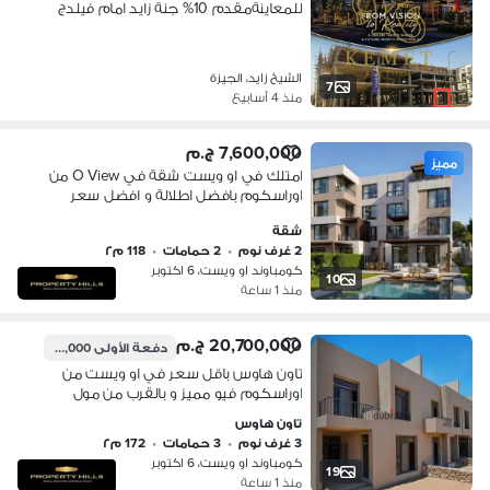
للمعاينةمقدم 10% جنة زايد امام فيلدج
ايست درة وكايرو جيت اعمار منطقة
ممتازة 3 دقيقة هايبر وان فرصة ذهبية
الشيخ زايد
الشيخ زايد، الجيزة
7
منذ 4 أسابيع
7,600,000 ج.م
مميز
امتلك في او ويست شقة في O View من
اوراسكوم بافضل اطلالة و افضل سعر
بالقرب من مول مصر و بالم هيلز
شقة
2 غرف نوم
•
2 حمامات
•
118 م٢
كومباوند او ويست، 6 اكتوبر
10
منذ 1 ساعة
20,700,000 ج.م
دفعة الأولى
1,035,000 ج.م
تاون هاوس باقل سعر في او ويست من
اوراسكوم فيو مميز و بالقرب من مول
مصر و مدينة الانتاج الاعلامي
تاون هاوس
3 غرف نوم
•
3 حمامات
•
172 م٢
كومباوند او ويست، 6 اكتوبر
19
منذ 1 ساعة