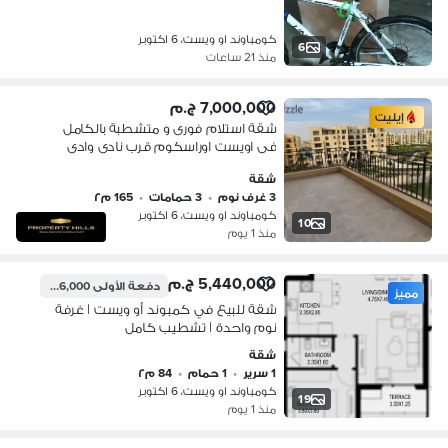
كومباوند او ويست، 6 اكتوبر
6
منذ 21 ساعات
7,000,000 ج.م
إيليت
شقة استلام فورى و متشطبة بالكامل
فى اويست اوراسكوم قرب نادى وادى
دجلة
شقة
3 غرف نوم
•
3 حمامات
•
165 م٢
كومباوند او ويست، 6 اكتوبر
10
منذ 1 يوم
5,440,000 ج.م
دفعة الأولى
4,356,000 ج.م
مميز
شقة للبيع في كمبوند أو ويست | غرفة
نوم واحدة | تشطيب كامل
شقة
1 سرير
•
1 حمام
•
84 م٢
كومباوند او ويست، 6 اكتوبر
19
منذ 1 يوم