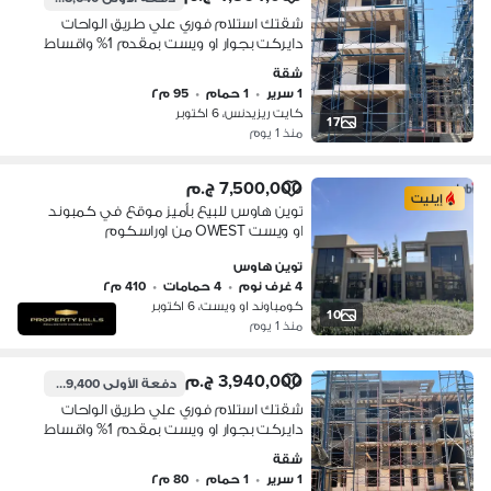
شقتك استلام فوري علي طريق الواحات
دايركت بجوار او ويست بمقدم 1% واقساط
تصل الي 10 سنوات
شقة
1 سرير
•
1 حمام
•
95 م٢
كايت ريزيدنس، 6 اكتوبر
17
منذ 1 يوم
7,500,000 ج.م
إيليت
توين هاوس للبيع بأميز موقع في كمبوند
او ويست OWEST من اوراسكوم
توين هاوس
4 غرف نوم
•
4 حمامات
•
410 م٢
كومباوند او ويست، 6 اكتوبر
10
منذ 1 يوم
3,940,000 ج.م
دفعة الأولى
39,400 ج.م
شقتك استلام فوري علي طريق الواحات
دايركت بجوار او ويست بمقدم 1% واقساط
تصل الي 10 سنوات
شقة
1 سرير
•
1 حمام
•
80 م٢