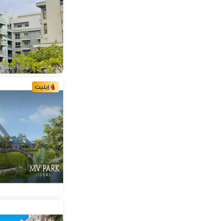
إيليت