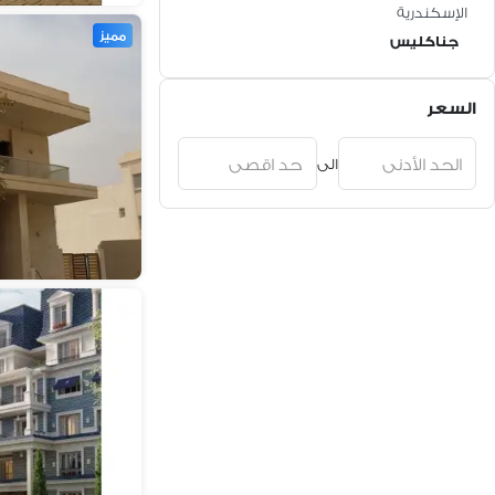
الإسكندرية
مميز
جناكليس
السعر
الى