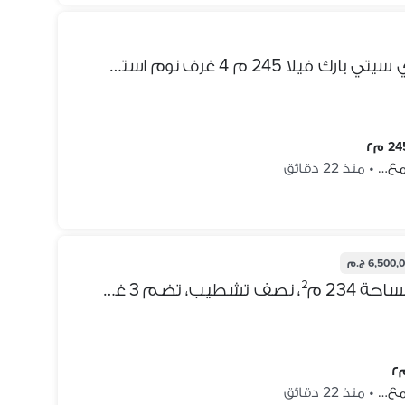
اقل سعر متاح في ماونتن فيو اي سيتي بارك فيلا 245 م 4 غرف نوم استلام فوري دبل فيو لاند سكيب وصف اول فيو علي النادي التجمع الخامس mountain view i-cit
2 م٢
جمع…
•
منذ 22 دقائق
6,500 ج.م
شقة دور أرضى بحديقة للبيع بمساحة 234 م²، نصف تشطيب، تضم 3 غرف نوم، في ماونتن فيو آي سيتي – القاهرة الجديدة، ضمن مرحلة MV Park.
جمع…
•
منذ 22 دقائق