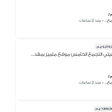
جمع…
•
منذ 2 ساعات
6,27 ج.م
شقه للبيع في ماونتن فيو اي سيتي التجمع الخامس موقع متميز بمقدم و اقساط اقل من سعر السوق Mountain view I city
جمع…
•
منذ 2 ساعات
7,800, ج.م