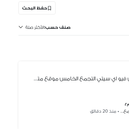
حفظ البحث
صنف حسب
:
الأكثر صلة
شقة متشطبة للبيع في ماونتن فيو اي سيتي التجمع الخامس موقع متميز استلام فوري اقل من سعر السوق
جمع…
•
منذ 20 دقائق