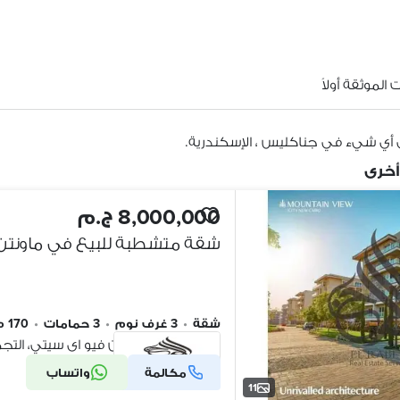
الموثقة أولاً
 أي شيء في جناكليس ، الإسكندرية.
أخرى
8,000,000 ج.م
شقة
•
3 غرف نوم
•
3 حمامات
•
170 م٢
كومباوند ماونتن فيو اى سيتي، الت
مكالمة
واتساب
شركة موثقة
11