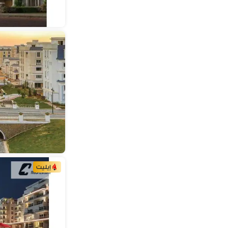
إيليت