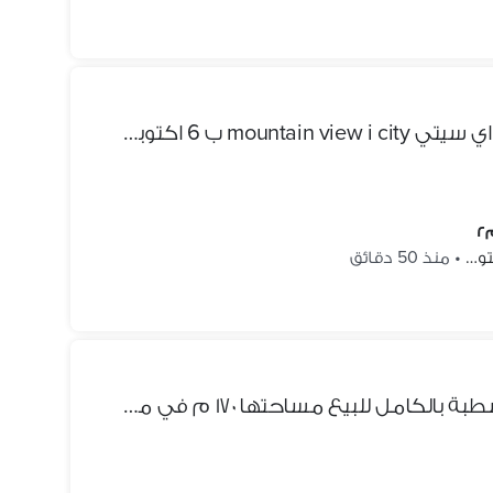
شقة للبيع 140م ب ماونتن فيو اي سيتي mountain view i city ب 6 اكتوبر بالقرب من جراند هايتس و اكتوبر بلازا و كيان بدر الدين و ماونتن فيو شيل اوت بارك
•
منذ 50 دقائق
بأقل من سعر السوق شقة متشطبة بالكامل للبيع مساحتها ١٧٠ م في موقع متميز جدًا في ماونتن فيو اى سيتي، القاهرة الجديدة.