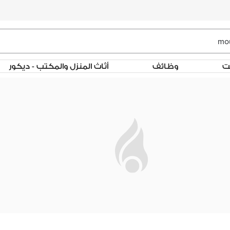
لت
وظائف
أثاث المنزل والمكتب - ديكور