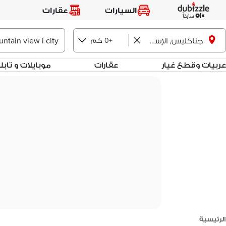
السيارات
عقارات
+0 كم
جناكليس, الإسكندرية
عربيات وقطع غيار
عقارات
موبايلات و تاب
الرئيسية