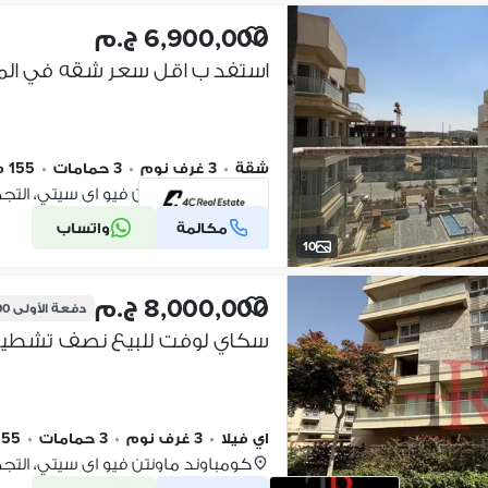
6,900,000 ج.م
شقة
•
3 غرف نوم
•
3 حمامات
•
155 م٢
كومباوند ماونتن فيو اى سيتي، الت
مكالمة
واتساب
شركة موثقة
10
8,000,000 ج.م
دفعة الأولى
000
اي فيلا
•
3 غرف نوم
•
3 حمامات
•
155 م
كومباوند ماونتن فيو اى سيتي، الت