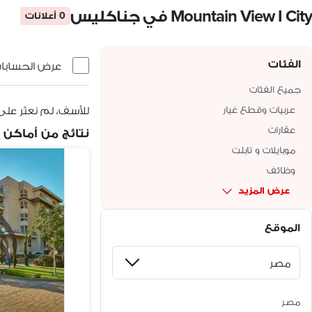
Mountain View I City في جناكليس
0 أعلانات
الفئات
عرض الحسابات 
جميع الفئات
عربيات وقطع غيار
للأسف، لم نعثر على
عقارات
نتائج من أماكن 
موبايلات و تابلت
وظائف
عرض المزيد
الموقع
مَصر