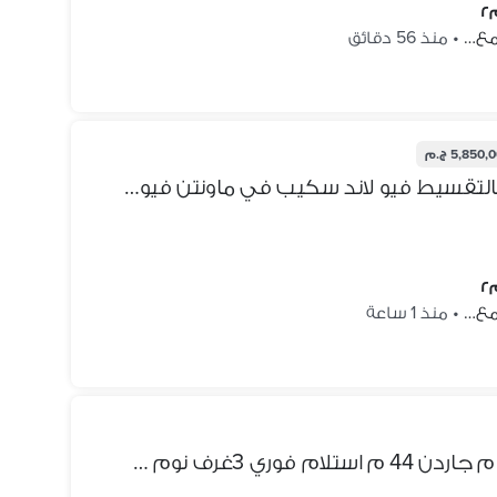
جمع…
•
منذ 56 دقائق
5,850 ج.م
اقل سعر شقه بجاردن 170 متر بالتقسيط فيو لاند سكيب في ماونتن فيو اي سيتي التجمع الخامس mountain view i-city new cairo
جمع…
•
منذ 1 ساعة
اقل من سعر الماركت شقة140 م جاردن 44 م استلام فوري 3غرف نوم فيو لاند سكيب في ماونتن فيو اي سيتي التجمع الخامس mountain view i-city new cair