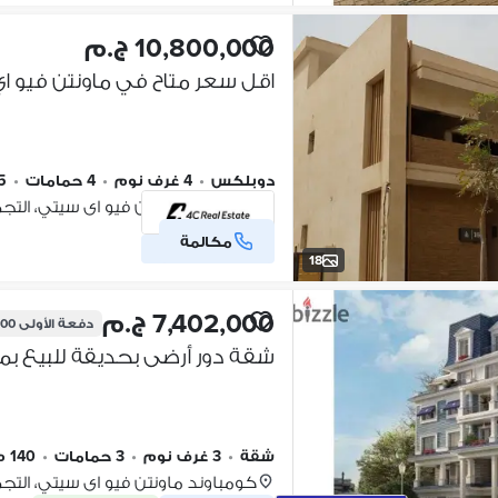
10,800,000 ج.م
دوبلكس
•
4 غرف نوم
•
4 حمامات
•
45
كومباوند ماونتن فيو اى سيتي، الت
مكالمة
شركة موثقة
18
7,402,000 ج.م
دفعة الأولى
,000
شقة
•
3 غرف نوم
•
3 حمامات
•
140 م٢
كومباوند ماونتن فيو اى سيتي، الت