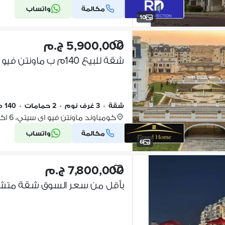
مكالمة
واتساب
10
5,900,000 ج.م
شقة
•
3 غرف نوم
•
2 حمامات
•
140 م٢
كومباوند ماونتن فيو اى سيتي، 6 اكتو…
مكالمة
واتساب
6
7,800,000 ج.م