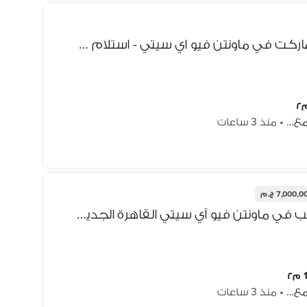
استفد ب اقل سعر شقه في الماركت في ماونتن فيو اي سيتي - استلام فوري - متشطبه بالتكيفات - برايم لوكيشن - forsale in mountain view i city - new cairo
جمع…
•
منذ 3 ساعات
7,000, ج.م
سكاي لوفت للبيع نصف تشطيب في ماونتن فيو آي سيتي القاهرة الجديدة
٢
جمع…
•
منذ 3 ساعات