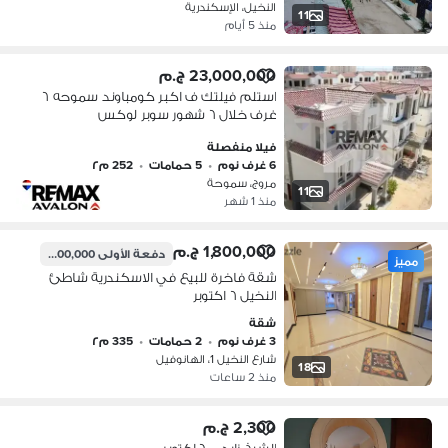
النخيل، الإسكندرية
11
منذ 5 أيام
23,000,000 ج.م
استلم فيلتك ف اكبر كومباوند سموحه ٦
غرف خلال ٦ شهور سوبر لوكس
فيلا منفصلة
6 غرف نوم
•
5 حمامات
•
252 م٢
مروج، سموحة
11
منذ 1 شهر
1,800,000 ج.م
دفعة الأولى
900,000 ج.م
مميز
شقة فاخرة للبيع في الاسكندرية شاطئ
النخيل ٦ اكتوبر
شقة
3 غرف نوم
•
2 حمامات
•
335 م٢
شارع النخيل 1، الهانوفيل
18
منذ 2 ساعات
2,300 ج.م