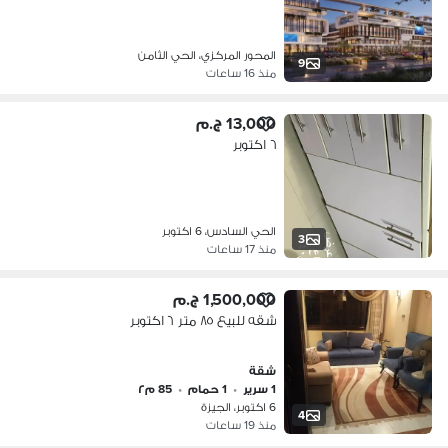
الخدمات Walk’n Mall في قلب ٦اكتوبر
المحور المركزي بجوار النيابة الإدارية
6October
المحور المركزي، الحي الثامن
9
منذ 16 ساعات
13,000 ج.م
٦ اكتوبر
الحي السادس، 6 اكتوبر
3
منذ 17 ساعات
1,500,000 ج.م
شقه للبيع ٨٥ متر ٦ اكتوبر
شقة
1 سرير
•
1 حمام
•
85 م٢
6 اكتوبر، الجيزة
4
منذ 19 ساعات