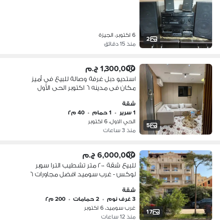
6 اكتوبر، الجيزة
2
منذ 15 دقائق
1,300,000 ج.م
استديو دبل غرفة وصالة للبيع في أميز
مكان فى مدينه ٦ اكتوبر الحى الأول
المجاورة الثامنة خطوات لجامعة msa
شقة
ونادى وادى دجلة مساحة الاستديو ٤٠متر
1 سرير
•
1 حمام
•
40 م٢
ايجار الزامى لكل استديو ١٣ الف سعر
الحي الاول، 6 اكتوبر
الاستديو غرفة وصالة ومطبخ وحمام للبيع
5
منذ 3 ساعات
مليون ٣٠٠ بدون الفرش بالفرش مليون ٤٥٠
مع
6,000,000 ج.م
للبيع شقة ٢٠٠ متر تشطيب الترا سوبر
لوكس - غرب سوميد افضل مجاورات ٦
اكتوبر فرصه بسعر مميز لسرعة البيع
شقة
3 غرف نوم
•
2 حمامات
•
200 م٢
غرب سوميد، 6 اكتوبر
17
منذ 12 ساعات