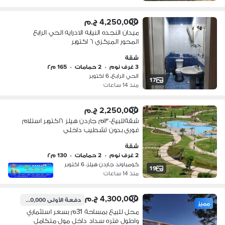
4,250,000 ج.م
ميدان النجده النيابه الادرايه الحي الرابع
المحور المركزي ٦ اكتوبر
شقة
3 غرف نوم
•
2 حمامات
•
165 م٢
الحي الرابع، 6 اكتوبر
17
منذ 14 ساعات
2,250,000 ج.م
شقةللبيع١٣٠م جاردن هيلز ٦اكتوبر استلام
فوري بدون تشطيب داخلي
شقة
2 غرف نوم
•
2 حمامات
•
130 م٢
كومباوند جاردن هيلز، 6 اكتوبر
19
منذ 14 ساعات
4,300,000 ج.م
دفعة الأولى
430,000 ج.م
مميز
محل للبيع بمساحة 31م بسعر استثماري
واطول فتره سداد داخل مول متكامل