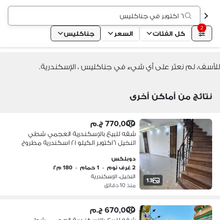
٦ اكتوبر في جناكليس
2
كل الفئات
السعر
جناكليس
للأسف، لم نعثر على أي شيء في جناكليس ، الإسكندرية.
نتائج من أماكن أخرى
770,000 ج.م
شقه للبيع بالإسكندرية العجمي شطي
النخيل ٦اكتوبر الكيلو ٢١ اسكندرية مطروح
دوبلكس
2 غرف نوم
•
1 حمام
•
180 م٢
النخيل، الإسكندرية
13
منذ 10 دقائق
670,000 ج.م