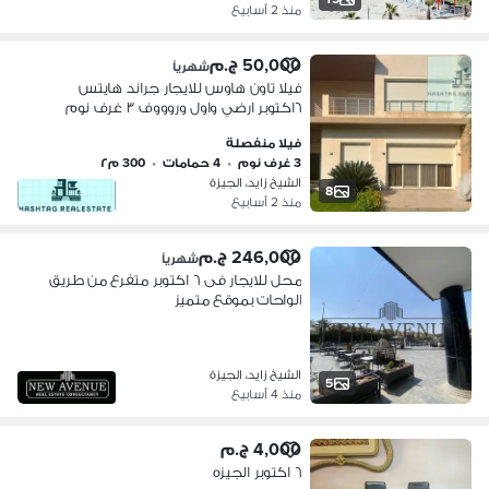
منذ 2 أسابيع
50,000 ج.م
شهرياً
فيلا تاون هاوس للايجار جراند هايتس
٦اكتوبر ‎ارضي واول وروووف ‎٣ غرف نوم
منهم غرفه ماستر ‎غرفة مربية ‎٤ حمام
فيلا منفصلة
‎ريسبشن كبير ومساحة لغرفة المعيشة
3 غرف نوم
•
4 حمامات
•
300 م٢
الشيخ زايد، الجيزة
8
منذ 2 أسابيع
246,000 ج.م
شهرياً
محل للايجار فى ٦ اكتوبر متفرع من طريق
الواحات بموقع متميز
الشيخ زايد، الجيزة
5
منذ 4 أسابيع
4,000 ج.م
٦ اكتوبر الجيزه