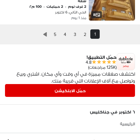
شقة
2 غرف نوم
•
2 حمامات
•
100 م٢
الحي الثاني، 6 اكتوبر
8
منذ 1 يوم
1
5
4
3
2
حمّل التطبيق!
4.8
مصر
(125K مراجعات)
اكتشف صفقات مميزة في أي وقت وأي مكان. اشتري وبيع
وتواصل مع آلاف الإعلانات اللي قريبة منك.
حمّل الابلكيشن
٦ اكتوبر في جناكليس
الرئيسية