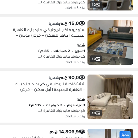
كومباوند هايد بارك القاهرة الجديدة،…
12
منذ 5 ساعات
45,000 ج.م
شهرياً
ستوديو فاخر للإيجار في هايد بارك القاهرة
الجديدة | جاهز للسكن – فرش مودرن –
موقع مميز إذا كنت تبحث عن الراحة
شقة
والخصوصية داخل أحد أفضل كمبوندات
1 سرير
•
2 حمامات
•
85 م٢
القاهرة
كومباوند هايد بارك القاهرة الجديدة،…
10
منذ 5 ساعات
90,000 ج.م
شهرياً
شقة فاخرة للإيجار في كمبوند هايد بارك
– القاهرة الجديدة | أول سكن – فرش
مودرن – تراس كبير استمتع بتجربة سكن
شقة
راقية داخل Hyde Park New Cairo، في
3 غرف نوم
•
3 حمامات
•
195 م٢
شقة Fir
كومباوند هايد بارك القاهرة الجديدة،…
10
منذ 5 ساعات
14,806,956 ج.م
مميز