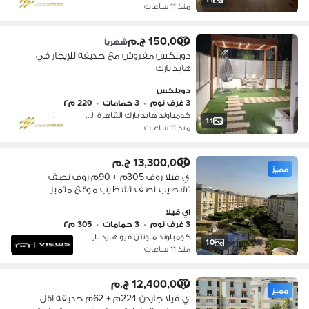
منذ 11 ساعات
150,000 ج.م
شهرياً
دوبلكس مفروش مع حديقة للإيجار في
هايد بارك
دوبلكس
3 غرف نوم
•
3 حمامات
•
220 م٢
كومباوند هايد بارك القاهرة الجديدة،…
11
منذ 11 ساعات
13,300,000 ج.م
مميز
اي فيلا روف 305م + 90م روف نصف
تشطيب نصف تشطيب موقع متميز
ماونتن فيو هايد بارك Mountain view
اي فيلا
hyde park
3 غرف نوم
•
3 حمامات
•
305 م٢
كومباوند ماونتن فيو هايد بارك، التج…
10
منذ 11 ساعات
12,400,000 ج.م
مميز
اي فيلا جاردن 224م + 62م حديقة اقل