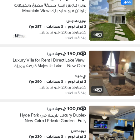
مميز
توين هاوس ايجار حديقة مطبخ وتكييفات
ماونتن فيو هايد بارك Mountain View
Hyde Park New Cairo 287 متر 3 غرف
توين هاوس
نوم 3 حمامات
3 غرف نوم
•
3 حمامات
•
287 م٢
كومباوند ماونتن فيو هايد بارك، التج…
14
منذ 3 ساعات
150,000 ج.م
شهرياً
Luxury Villa for Rent | Direct Lake View |
Majestic Lake – New Cairo فرصة مميزة
للإيجار للأجانب فقط داخل فيلا فاخرة
اي فيلا
بإطلالة مباشرة على Majestic Lake و
3 غرف نوم
•
3 حمامات
•
290 م٢
كومباوند ماونتن فيو هايد بارك، التج…
10
منذ 5 ساعات
100,000 ج.م
شهرياً
Luxury Duplex للإيجار في Hyde Park
New Cairo | Private Garden | Fully
Furnished استمتع بأسلوب حياة فاخر
دوبلكس
داخل Hyde Park New Cairo مع هذا الـ
3 غرف نوم
•
3 حمامات
•
230 م٢
Luxury Dup