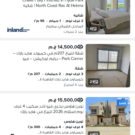
Chalet Fully Finished in Hyde Park
North Coast Ras Al Hekma | شاليه
متشطب بالكامل للبيع في هايد بارك
شاليه
الساحل الشمالي راس الحكمة
2 غرف نوم
•
1 حمام
•
96 م٢
الساحل الشمالي، مطروح
4
منذ 2 سنوات
14,500,000 ج.م
شقة للبيع 207م في كمبوند هايد بارك –
Park Corner – برايم لوكيشن – فيو
مباشر على الـ Pocket Park – تشطيب ألترا
شقة
سوبر لوكس – 3 غرف منها ماستر
3 غرف نوم
•
2 حمامات
•
207 م٢
كومباوند هايد بارك القاهرة الجديدة،…
21
منذ 4 أسابيع
15,500,000 ج.م
مميز
توين هاوس بحري فيو لاند سكيب 4 غرف
نوم استلام 2026 للبيع في هايد بارك
التجمع الخامس القاهرة الجديدة Hyde
توين هاوس
Park, Fifth Settlement, New Cairo
4 غرف نوم
•
4 حمامات
•
300 م٢
كومباوند هايد بارك القاهرة الجديدة،…
10