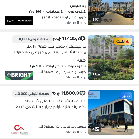
Mountain view hyde park
بنتهاوس
2 غرف نوم
•
2 حمامات
•
166 م٢
كومباوند ماونتن فيو هايد بارك، التج…
8
منذ 11 ساعات
11,435,720 ج.م
دفعة الأولى
9,500,000 ج.م
إيليت
ب لوكيشن متميز جدا شقة ١٩١ متر
متشطبة - اقل سعر ممكن في هايد بارك
التجمع الخامس - hyde park new cairo
شقة
3 غرف نوم
•
3 حمامات
•
191 م٢
كومباوند هايد بارك القاهرة الجديدة،…
11
منذ 11 ساعات
11,800,000 ج.م
دفعة الأولى
590,000 ج.م
مميز
عيادة طيبة بالتقسيط على 8 سنوات
بكمبوند هايد بارك بجوار مستشفي الصفا
كومباوند هايد بارك القاهرة الجديدة،…
3
منذ 11 ساعات