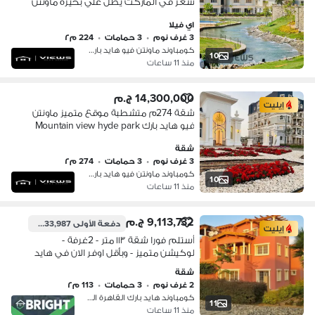
سعر في الماركت يطل علي بحيرة ماونتن
فيو هايد بارك Mountain view hyde park
اي فيلا
3 غرف نوم
•
3 حمامات
•
224 م٢
كومباوند ماونتن فيو هايد بارك، التج…
10
منذ 11 ساعات
14,300,000 ج.م
إيليت
شقة 274م متشطبة موقع متميز ماونتن
فيو هايد بارك Mountain view hyde park
شقة
3 غرف نوم
•
3 حمامات
•
274 م٢
كومباوند ماونتن فيو هايد بارك، التج…
10
منذ 11 ساعات
9,113,732 ج.م
دفعة الأولى
6,333,987 ج.م
إيليت
أستلم فورا شقة ١١٣ متر - 2غرفة -
لوكيشن متميز - وبأقل اوفر الان في هايد
بارك التجمع الخامس - hyde park new
شقة
cairo
2 غرف نوم
•
3 حمامات
•
113 م٢
كومباوند هايد بارك القاهرة الجديدة،…
11
منذ 11 ساعات