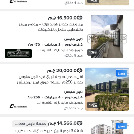
منذ 4 دقائق
16,500,000 ج.م
ميزونيت كورنر هايد بارك – موقع مميز
وتشطيب كامل بالتكييفات
تاون هاوس
2 غرف نوم
•
3 حمامات
•
170 م٢
كومباوند هايد بارك القاهرة الجديدة،…
13
منذ 8 دقائق
20,000,000 ج.م
مميز
اقل سعر لسرعة البيع فيلا تاون هاوس
كورنر 256م استلام فوري اميز لوكيشن
اوبن فيو في هايد بارك التجمع الخامس
تاون هاوس
القاهرة الجديدة Hyde park
4 غرف نوم
•
4 حمامات
•
256 م٢
كومباوند هايد بارك القاهرة الجديدة،…
12
منذ 17 دقائق
14,566,000 ج.م
دفعة الأولى
12,300,000 ج.م
مميز
شقة 3 نوم للبيع دايركت ع الاند سكيب