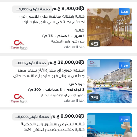
8,700,000 ج.م
دفعة الأولى
435,000 ج.م
مميز
شاليه باطلالة مباشرة على اللاجون في
احدث مرحلة في سي شور هايد بارك
بمقدم 5% واقساط بدون فوائد حتى 8
شاليه
سنوات
1 سرير
•
1 حمام
•
75 م٢
سى شور، راس الحكمة
9
منذ 11 ساعات
29,000,000 ج.م
دفعة الأولى
4,350,000 ج.م
مميز
استلام فوري: آي فيلا (I-Villa) بسعر مميز
جداً في ماونتن فيو هايد بارك اقساط حتى
2033
دوبلكس
3 غرف نوم
•
3 حمامات
•
300 م٢
كومباوند ماونتن فيو هايد بارك، التج…
7
منذ 11 ساعات
8,900,000 ج.م
دفعة الأولى
445,000 ج.م
مميز
شاليه للبيع في سيشور, راس الحكمة
شاليه متشطب بخصم الكاش 24% -
سيشور هايد بارك