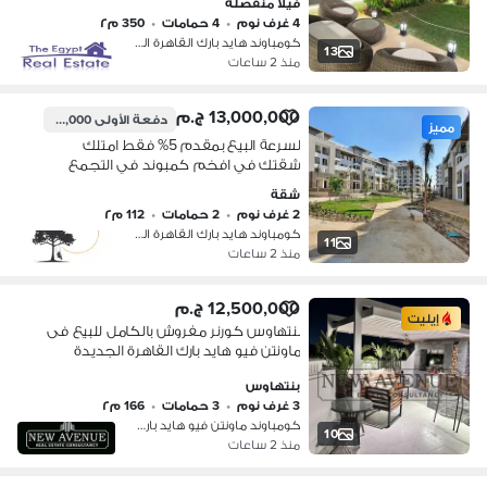
فيلا منفصلة
4 غرف نوم
•
4 حمامات
•
350 م٢
كومباوند هايد بارك القاهرة الجديدة،…
13
منذ 2 ساعات
13,000,000 ج.م
دفعة الأولى
650,000 ج.م
مميز
لسرعة البيع بمقدم 5% فقط امتلك
شقتك في افخم كمبوند في التجمع
الخامس قريبة جدا من الجامعة الامريكية
شقة
( هايد بارك )
2 غرف نوم
•
2 حمامات
•
112 م٢
كومباوند هايد بارك القاهرة الجديدة،…
11
منذ 2 ساعات
12,500,000 ج.م
إيليت
بنتهاوس كورنر مفروش بالكامل للبيع فى
ماونتن فيو هايد بارك القاهرة الجديدة
Mountain View Hyde Park New Cairo
بنتهاوس
تشطيب ألترا سوبر لوكس جاهزة للاستلام
3 غرف نوم
•
3 حمامات
•
166 م٢
فورى
كومباوند ماونتن فيو هايد بارك، التج…
10
منذ 2 ساعات