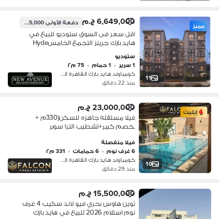
6,649,000 ج.م
دفعة الأولى
2,785,000 ج.م
مميز
اقل سعر فى السوق ستوديو للبيع في
هايد بارك جرينز التجمع الخامسHyde
park Greens fifth settlement اقل مقدم
ستوديو
فى موقع متميز استلام ٢٠٢٦
1 سرير
•
1 حمام
•
75 م٢
كومباوند هايد بارك القاهرة الجديدة،…
11
منذ 22 دقائق
23,000,000 ج.م
إيليت
فيلا مستقله جاهزه للسكن(330م +
بخصم كبير+تشطيب الترا سوبر
لوكس)فيلا للبيع في هايد بارك التجمع
فيلا منفصلة
الخامس القاهره الجديده Hyde park
6 غرف نوم
•
6 حمامات
•
331 م٢
بجوارMivida&ماونتن فيو
كومباوند هايد بارك القاهرة الجديدة،…
10
منذ 29 دقائق
15,500,000 ج.م
توين هاوس بحري فيو لاند سكيب 4 غرف
نوم استلام 2026 للبيع في هايد بارك