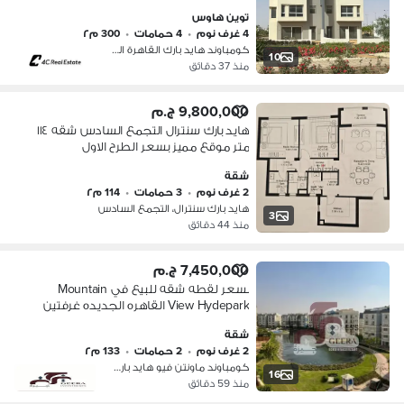
التجمع الخامس القاهرة الجديدة Hyde
توين هاوس
Park, Fifth Settlement, New Cairo
4 غرف نوم
•
4 حمامات
•
300 م٢
كومباوند هايد بارك القاهرة الجديدة،…
10
منذ 37 دقائق
9,800,000 ج.م
هايد بارك سنترال التجمع السادس شقه ١١٤
متر موقع مميز بسعر الطرح الاول
شقة
2 غرف نوم
•
3 حمامات
•
114 م٢
هايد بارك سنترال، التجمع السادس
3
منذ 44 دقائق
7,450,000 ج.م
بسعر لقطه شقه للبيع في Mountain
View Hydepark القاهره الجديده غرفتين
شقة
2 غرف نوم
•
2 حمامات
•
133 م٢
كومباوند ماونتن فيو هايد بارك، التج…
16
منذ 59 دقائق