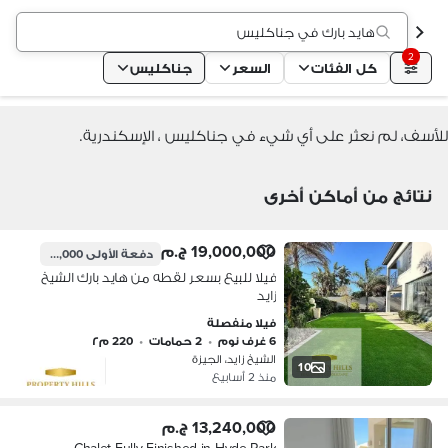
هايد بارك في جناكليس
2
كل الفئات
السعر
جناكليس
للأسف، لم نعثر على أي شيء في جناكليس ، الإسكندرية.
نتائج من أماكن أخرى
19,000,000 ج.م
دفعة الأولى
1,900,000 ج.م
فيلا للبيع بسعر لقطه من هايد بارك الشيخ
زايد
فيلا منفصلة
6 غرف نوم
•
2 حمامات
•
220 م٢
الشيخ زايد، الجيزة
10
منذ 2 أسابيع
13,240,000 ج.م