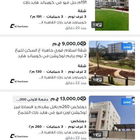
191م دبل فيو في كومباند هايد بارك
التجمع الخامس القاهرة الجديدة Hyde
شقة
Park Compound Fifth Settlement
3 غرف نوم
•
3 حمامات
•
191 م٢
كومباوند هايد بارك القاهرة الجديدة،…
13
منذ 20 دقائق
9,000,000 ج.م
مميز
شقة استلام فوري جاهزة ع السكن للبيع
2 نوم برايم لوكيشن في كومباند هايد
بارك التجمع الخامس القاهرة الجديدة
شقة
Hyde Park Compound Fifth Settlement
2 غرف نوم
•
3 حمامات
•
130 م٢
New Cair
كومباوند هايد بارك القاهرة الجديدة،…
10
منذ 22 دقائق
13,000,000 ج.م
دفعة الأولى
10,500,000 ج.م
مميز
دوبلكس 260م باقل مقدم و اقساط اميز
لوكيشن اوبن فيو في هايد بارك التجمع
الخامس القاهرة الجديدة بجوار ماونتن فيو
دوبلكس
اي سيتي Hyde park New cairo
3 غرف نوم
•
3 حمامات
•
260 م٢
كومباوند هايد بارك القاهرة الجديدة،…
11
منذ 22 دقائق