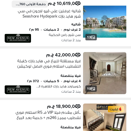
10,619,000 ج.م
دفعة الأولى
4,123,760 ج.م
شاليه غرفتين علي ڤيو لاجون في سي
شور هايد بارك Seashore Hydepark
متشطب بالكامل - دور اول استلام ٢٠٢٧ -
شاليه
بحرى
2 غرف نوم
•
2 حمامات
•
95 م٢
سى شور، راس الحكمة
13
منذ 2 ساعات
42,000,000 ج.م
فيلا مستقلة للبيع في هايد بارك كاملة
التشطيب استلام فوري افضل لوكيشن
بسعر لقطة في هايد بارك hydepark
فيلا منفصلة
4 غرف نوم
•
5 حمامات
•
372 م٢
كومباوند هايد بارك القاهرة الجديدة،…
10
منذ 2 ساعات
18,900,000 ج.م
إيليت
بـأقل مقدم فيلا VIP فـ R5 استلام فوري
تشطيب مميـز 246م + خدمة بعد البيع
من Hyde Park للبيع في القاهرة الجديدة
فيلا منفصلة
New Cairo