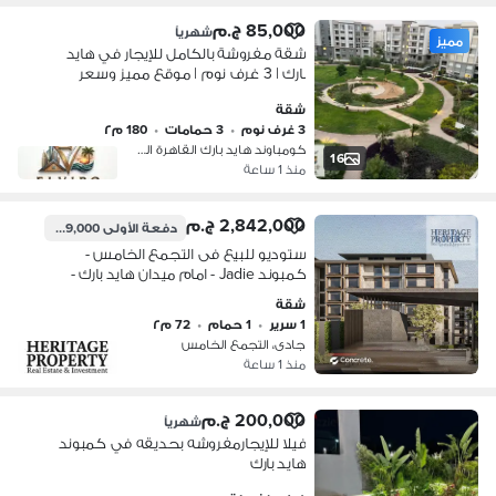
85,000 ج.م
شهرياً
مميز
شقة مفروشة بالكامل للإيجار في هايد
بارك | 3 غرف نوم | موقع مميز وسعر
تنافسي
شقة
3 غرف نوم
•
3 حمامات
•
180 م٢
كومباوند هايد بارك القاهرة الجديدة،…
16
منذ 1 ساعة
2,842,000 ج.م
دفعة الأولى
609,000 ج.م
ستوديو للبيع فى التجمع الخامس -
كمبوند Jadie - امام ميدان هايد بارك -
بخصم 30% لفترة محدودة - انتهز الفرصه
شقة
1 سرير
•
1 حمام
•
72 م٢
جادى، التجمع الخامس
منذ 1 ساعة
200,000 ج.م
شهرياً
فيلا للإيجارمفروشه بحديقه في كمبوند
هايد بارك