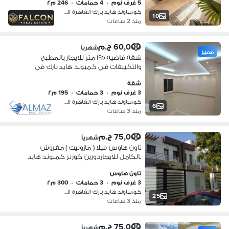
5 غرف نوم
•
4 حمامات
•
246 م٢
كومباوند هايد بارك القاهرة الجديدة،…
10
منذ 2 ساعات
60,000 ج.م
شهرياً
مميز
شقة فاضيه ١٩٥ متر للايجار بالمطبخ
والتكييفات في كمبوند هايد بارك في
التجمع الخامس يتميز بموقع استراتيجي
شقة
3 غرف نوم
•
3 حمامات
•
195 م٢
كومباوند هايد بارك القاهرة الجديدة،…
6
منذ 3 ساعات
75,000 ج.م
شهرياً
تاون هاوس فيلا ( مازونيت ) مفروش
بالكامل للايجاردورين كورنر كمبوند هايد
بارك في القاهره الجديدهوقع مميز جدا
تاون هاوس
بجوار كمبوند ميفيدا الجامعة الامريكية
3 غرف نوم
•
3 حمامات
•
300 م٢
كومباوند هايد بارك القاهرة الجديدة،…
25
منذ 3 ساعات
75,000 ج.م
شهرياً