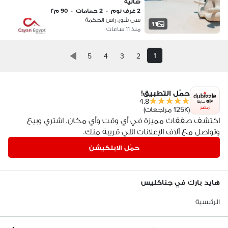
شاليه
2 غرف نوم
•
2 حمامات
•
90 م٢
سى شور، راس الحكمة
11
منذ 11 ساعات
1
5
4
3
2
حمّل التطبيق!
4.8
مصر
(125K مراجعات)
اكتشف صفقات مميزة في أي وقت وأي مكان. اشتري وبيع
وتواصل مع آلاف الإعلانات اللي قريبة منك.
حمّل الابلكيشن
هايد بارك في جناكليس
الرئيسية