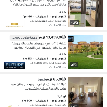
استلم فوري بخصم مميز شقة برووف من
ماونتن فيو بأقل من سعر السوق-ماونتن
فيو هايد بارك - التجمع الخامس
شقة
3 غرف نوم
•
2 حمامات
•
166 م٢
كومباوند ماونتن فيو هايد بارك، التج…
10
منذ 10 ساعات
13,439,000 ج.م
دفعة الأولى
2,300,000 ج.م
شقة 113 م في كمبوند هايد بارك مرحلة
جرينز بارك ريزيدنس في التجمع الخامس
شقة
2 غرف نوم
•
3 حمامات
•
113 م٢
كومباوند هايد بارك القاهرة الجديدة،…
2
منذ 10 ساعات
65,000 ج.م
شهرياً
فيلا فاخرة للإيجار في كمبوند ماونتن فيو
هايد بارك، مع مطبخ وتكييفات.
اي فيلا
3 غرف نوم
•
3 حمامات
•
300 م٢
كومباوند ماونتن فيو هايد بارك، التج…
11