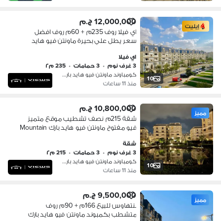
12,000,000 ج.م
إيليت
اي فيلا روف 235م + 60م روف افضل
سعر يطل علي بحيرة ماونتن فيو هايد
بارك Mountain view hyde park
اي فيلا
3 غرف نوم
•
3 حمامات
•
235 م٢
كومباوند ماونتن فيو هايد بارك، التج…
10
منذ 11 ساعات
10,800,000 ج.م
مميز
شقة 215م نصف تشطيب موقع متميز
فيو مفتوح ماونتن فيو هايد بارك Mountain
view hyde park
شقة
3 غرف نوم
•
3 حمامات
•
215 م٢
كومباوند ماونتن فيو هايد بارك، التج…
10
منذ 11 ساعات
9,500,000 ج.م
مميز
بنتهاوس للبيع 166م + 90م روف
متشطب بكمبوند ماونتن فيو هايد بارك