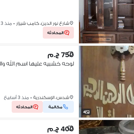
شارع نور الدين، كامب شيزار
•
منذ 3 أسابيع
المحادثه
750 ج.م
لوحه خشبيه عليها اسم الله والل
شدس، الإسكندرية
•
منذ 3 أسابيع
مكالمة
المحادثه
4
400 ج.م