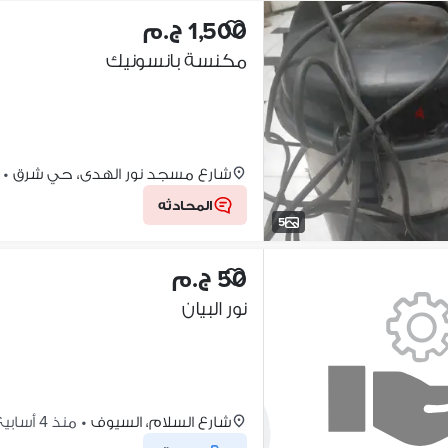
1,500 ج.م
مكنسة بانسونيك
شارع مسجد نور الهدى، حي شرق
•
المحادثه
5
50 ج.م
نور البيان
شارع السلام، السيوف
•
منذ 4 أسابيع