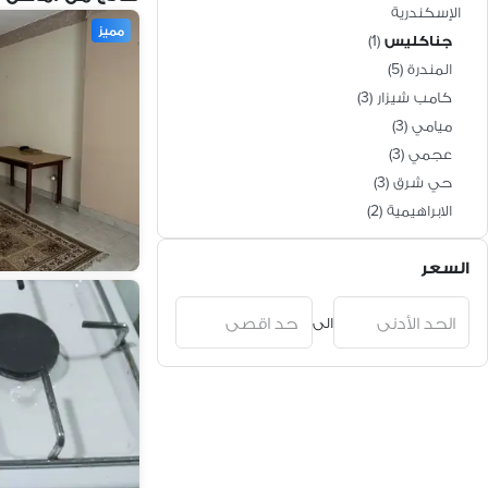
الإسكندرية
مميز
جناكليس
(
1
)
المندرة
(
5
)
كامب شيزار
(
3
)
ميامي
(
3
)
عجمي
(
3
)
حي شرق
(
3
)
الابراهيمية
(
2
)
شدس
(
1
)
السعر
السيوف
(
1
)
حي وسط
(
1
)
الى