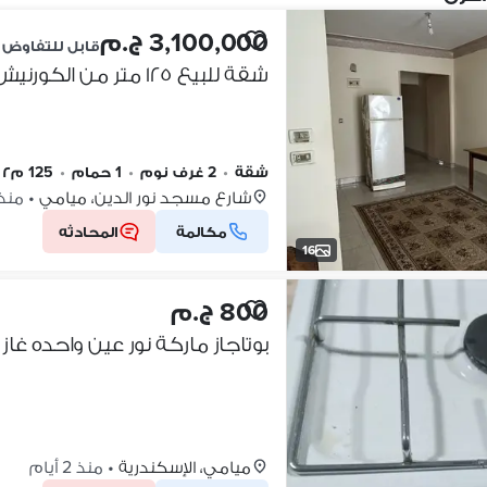
3,100,000 ج.م
قابل للتفاوض
شقة للبيع ١٢٥ متر من الكورنيش بحي ميامي
شقة
•
2 غرف نوم
•
1 حمام
•
125 م٢
شارع مسجد نور الدين، ميامي
•
منذ 16 ساع
مكالمة
المحادثه
16
800 ج.م
بوتاجاز ماركة نور عين واحده غاز 
ميامي، الإسكندرية
•
منذ 2 أيام