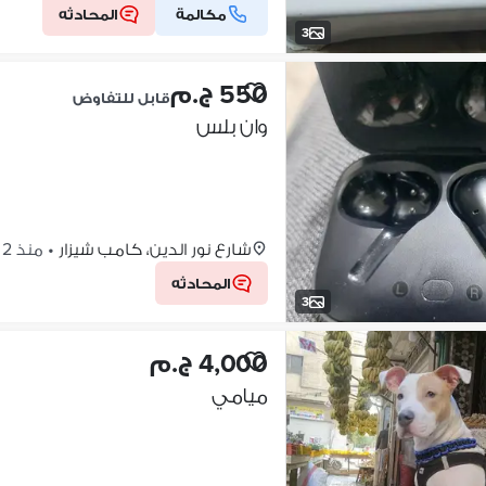
مكالمة
المحادثه
3
550 ج.م
قابل للتفاوض
وان بلس
شارع نور الدين، كامب شيزار
•
منذ 2 أسابيع
المحادثه
3
4,000 ج.م
ميامي