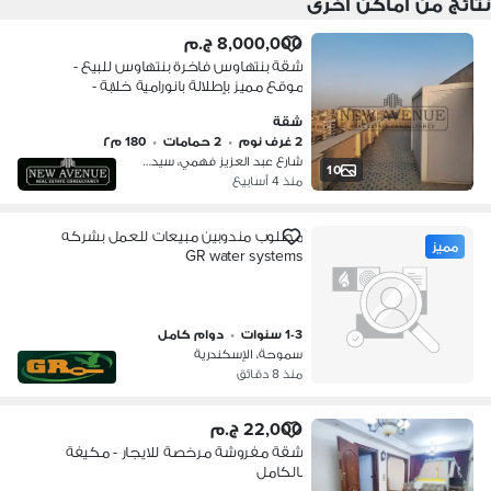
نتائج من أماكن أخرى
8,000,000 ج.م
شقة بنتهاوس فاخرة بنتهاوس للبيع -
موقع مميز بإطلالة بانورامية خلابة -
تشطيبات كاملة مع 5 مكيفات - استلام
شقة
فوري
2 غرف نوم
•
2 حمامات
•
180 م٢
شارع عبد العزيز فهمي، سيدي جابر
10
منذ 4 أسابيع
مطلوب مندوبين مبيعات للعمل بشركه
مميز
GR water systems
1-3 سنوات
•
دوام كامل
سموحة، الإسكندرية
منذ 8 دقائق
22,000 ج.م
شقة مفروشة مرخصة للايجار - مكيفة
بالكامل