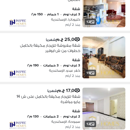
شقة
3 غرف نوم
•
1 حمام
•
150 م٢
كليوباترا، الإسكندرية
12
منذ 2 أيام
25,000 ج.م
شهرياً
شقة مفروشة للإيجار مكيفة بالكامل
خطوات من ش ابوقير
شقة
3 غرف نوم
•
3 حمامات
•
190 م٢
كفر عبدو، الإسكندرية
15
منذ 2 أيام
17,000 ج.م
شهرياً
شقة للإيجار مكيفة بالكامل على ش 14
مايو مباشرة
شقة
2 غرف نوم
•
2 حمامات
•
130 م٢
سموحة، الإسكندرية
12
منذ 2 أيام