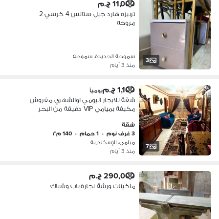
11,000 ج.م
تربيزه هارد جيل ستالس 4 كرسي 2
مروحه
سموحة الجديدة، سموحة
3
منذ 3 أيام
1,100 ج.م
يومياً
شقة للايجار اليومي اوالشهري مفروش
مكيفة بميامي VIP دقيقة من البحر
شقة
3 غرف نوم
•
1 حمام
•
140 م٢
ميامي، الإسكندرية
7
منذ 3 أيام
290,000 ج.م
ماكينات ورشة نجارة باب وشباك