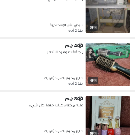
سيدي بشر، الإسكندرية
3
منذ 2 أيام
400 ج.م
مجففات وفرد الشعر
شارع محرم بك، محرّم بيك
4
منذ 2 أيام
800 ج.م
علبه مكياج كتاب فيها كل شيء
شارع محرم بك، محرّم بيك
5