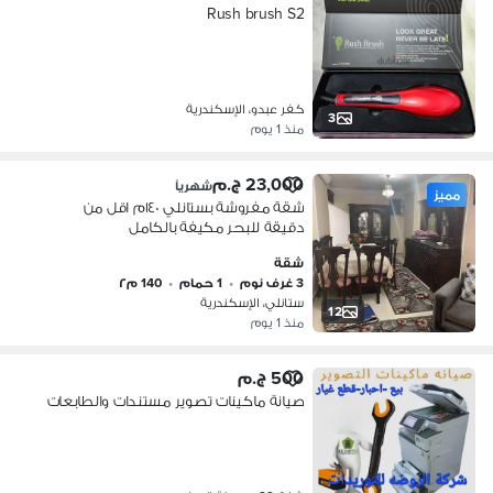
Rush brush S2
كفر عبدو، الإسكندرية
3
منذ 1 يوم
23,000 ج.م
شهرياً
مميز
شقة مفروشة بستانلي ١٤٠م اقل من
دقيقة للبحر مكيفة بالكامل
شقة
3 غرف نوم
•
1 حمام
•
140 م٢
ستانلي، الإسكندرية
12
منذ 1 يوم
500 ج.م
صيانة ماكينات تصوير مستندات والطابعات