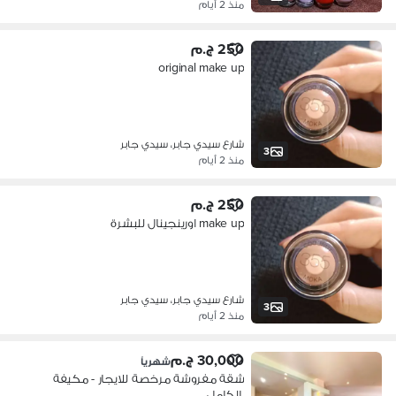
منذ 2 أيام
250 ج.م
original make up
شارع سيدي جابر، سيدي جابر
3
منذ 2 أيام
250 ج.م
make up اورينجينال للبشرة
شارع سيدي جابر، سيدي جابر
3
منذ 2 أيام
30,000 ج.م
شهرياً
شقة مفروشة مرخصة للايجار - مكيفة
بالكامل