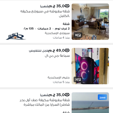
35,000 ج.م
شهرياً
شقه مفروشه في سبورتنج مكيفه
بالكامل
شقة
2 غرف نوم
•
2 حمامات
•
135 م٢
سبورتنج، الإسكندرية
8
منذ 4 ساعات
49,000 ج.م
قابل للتفاوض
سماعة جي بي ال
جليم، الإسكندرية
3
منذ 5 ساعات
35,000 ج.م
شهرياً
مميز
شقة مفروشة مكيفة صف أول بحر
شاطئ السرايا من المالك مباشرة
شقة