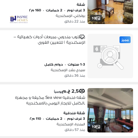
شقة
3 غرف نوم
•
2 حمامات
•
160 م٢
بولكلي، الإسكندرية
10
منذ 22 دقائق
مطلوب مندوبي مبيعات أدوات كهربائية –
مميز
الإسكندرية | للتعيين الفوري
1-3 سنوات
•
دوام كامل
سيدي بشر، الإسكندرية
منذ 36 دقائق
2,500 ج.م
يومياً
شقه فندقيه Sea view مكيفه و مجهزة
بالكامل للايجار اليومي بالاسكندريه
شقة فندقية
3 غرف نوم
•
2 حمامات
•
110 م٢
المندرة، الإسكندرية
10
منذ 57 دقائق