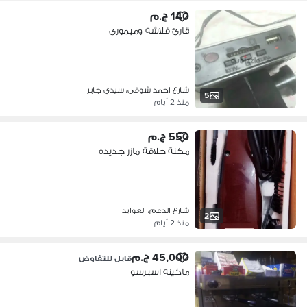
140 ج.م
قارئ فلاشة وميمورى
شارع احمد شوقى، سيدي جابر
5
منذ 2 أيام
550 ج.م
مكنة حلاقة مازر جديده
شارع الدعم، العوايد
2
منذ 2 أيام
45,000 ج.م
قابل للتفاوض
ماكينه اسبرسو