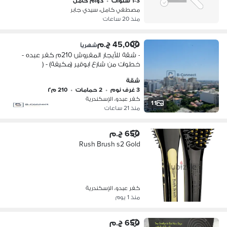
1-3 سنوات
•
دوام كامل
مصطفي كامل، سيدي جابر
منذ 20 ساعات
45,000 ج.م
شهرياً
- شقة للأيجار المفروش 210م كفر عبده -
خطوات من شارع ابوقير (مكيفة) - (
مطلات مفتوحة على حديقة اللمبي )
شقة
3 غرف نوم
•
2 حمامات
•
210 م٢
كفر عبدو، الإسكندرية
11
منذ 21 ساعات
650 ج.م
Rush Brush s2 Gold
كفر عبدو، الإسكندرية
منذ 1 يوم
650 ج.م