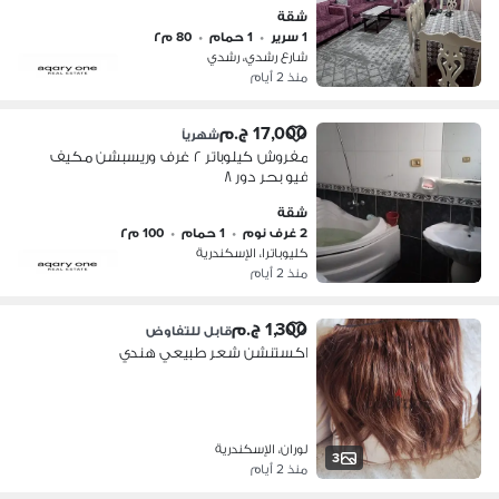
شقة
1 سرير
•
1 حمام
•
80 م٢
شارع رشدي، رشدي
منذ 2 أيام
17,000 ج.م
شهرياً
مفروش كيلوباتر ٢ غرف وريسبشن مكيف
فيو بحر دور ٨
شقة
2 غرف نوم
•
1 حمام
•
100 م٢
كليوباترا، الإسكندرية
منذ 2 أيام
1,300 ج.م
قابل للتفاوض
اكستنشن شعر طبيعي هندي
لوران، الإسكندرية
3
منذ 2 أيام