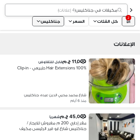
مكيفات في جناكليس
(
4 إعلانات
)
2
كل الفئات
السعر
جناكليس
الإعلانات
11,000 ج.م
قابل للتفاوض
Hair Extensions 100% طبيعي - Clip-in
شارع محمد محيي الدين عبده، جناكليس
منذ 6 أيام
45,000 ج.م
شهرياً
مقر إداري 200 م مفروش للايجار /
جناكليس شارع ابو قير الرئيسى مكيف