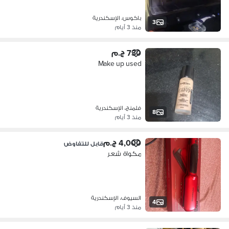
باكوس، الإسكندرية
3
منذ 3 أيام
730 ج.م
Make up used
فلمنج، الإسكندرية
8
منذ 3 أيام
4,000 ج.م
قابل للتفاوض
مكواة شعر
السيوف، الإسكندرية
4
منذ 3 أيام