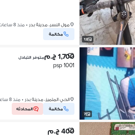
مول النسر، مدينة بدر
•
منذ 8 ساعات
مكالمة
12
1,700 ج.م
متوفر التبادل
psp 1001
الحي المتميز، مدينة بدر
•
منذ 8 ساعات
مكالمة
المحادثه
7
400 ج.م