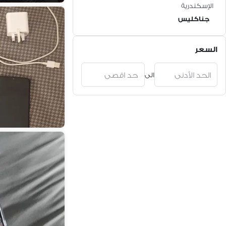
الإسكندرية
جناكليس
السعر
الى