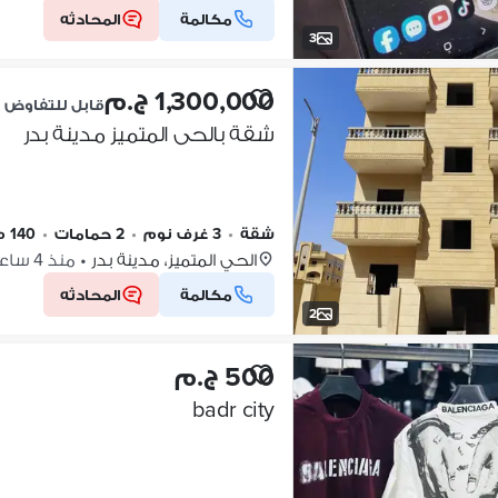
مكالمة
المحادثه
3
1,300,000 ج.م
قابل للتفاوض
شقة بالحى المتميز مدينة بدر
شقة
•
3 غرف نوم
•
2 حمامات
•
140 م٢
الحي المتميز، مدينة بدر
•
منذ 4 ساعات
مكالمة
المحادثه
2
500 ج.م
badr city