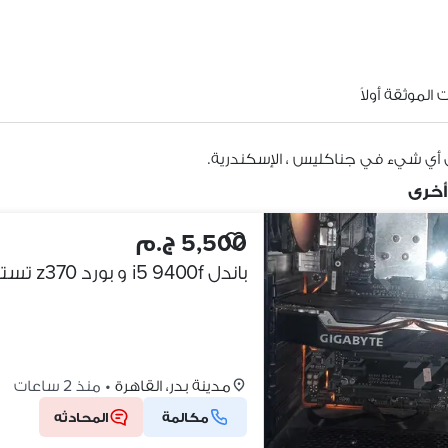
الموثقة أولاً
 أي شيء في جناكليس ، الإسكندرية.
أخرى
5,500 ج.م
باندل i5 9400f و بورد z370 تستحمل لحد i9 تاسع و مشتت rgp
مدينة بدر، القاهرة
•
منذ 2 ساعات
مكالمة
المحادثه