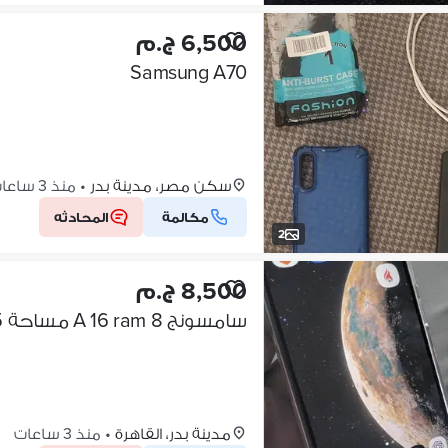
6,500 ج.م
Samsung A70
سكن مصر، مدينة بدر
•
منذ 3 ساعات
مكالمة
المحادثه
2
8,500 ج.م
سامسونج A 16 ram 8 مساحة 265 زيرو
مدينة بدر، القاهرة
•
منذ 3 ساعات