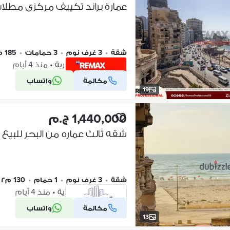
عمارة براند تكييف مركزى مطلا
شقة
•
3 غرف نوم
•
3 حمامات
•
185 م٢
ستانلي، الإسكندرية
•
منذ 4 أيام
مكالمة
واتساب
شركة موثقة
19
1,440,000 ج.م
شقة
•
3 غرف نوم
•
1 حمام
•
130 م٢
النخيل، الإسكندرية
•
منذ 4 أيام
مكالمة
واتساب
شركة موثقة
13