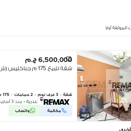
الموثقة أولاً
6,500,000 ج.م
شقة للبيع 175 م جناكليس (ش ذو الفقار - عماره براند)
شقة
•
3 غرف نوم
•
2 حمامات
•
175 م٢
جناكليس، الإسكندرية
•
منذ 3 أسابيع
مكالمة
واتساب
شركة موثقة
10
أخرى