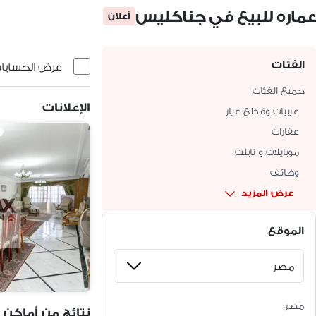
عماره للبيع في جناكليس
أعلان
الفئات
عرض الحسابات 
جميع الفئات
الإعلانات
عربيات وقطع غيار
عقارات
موبايلات و تابلت
وظائف
عرض المزيد
الموقع
مَصر
نتائج من أماكن 