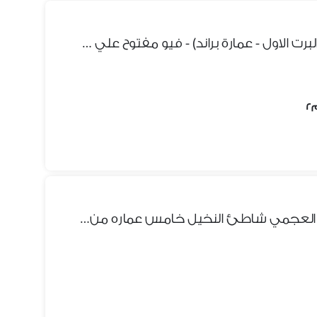
شقة للبيع 196 م سموحه (ش البرت الاول - عمارة براند) - فيو مفتوح علي شارع رئيسي
شقه بالفرش الاجهزه للبيع في العجمي شاطئ النخيل خامس عماره من البحر مباشر بجوار شارع الرئيسي