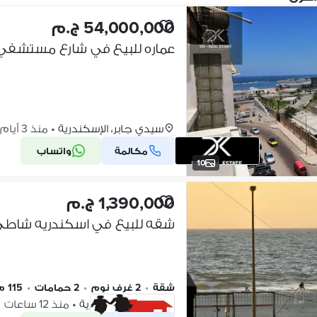
54,000,000 ج.م
سيدي جابر، الإسكندرية
•
منذ 3 أيام
مكالمة
واتساب
10
1,390,000 ج.م
شقة
•
2 غرف نوم
•
2 حمامات
•
115 م٢
النخيل، الإسكندرية
•
منذ 12 ساعات