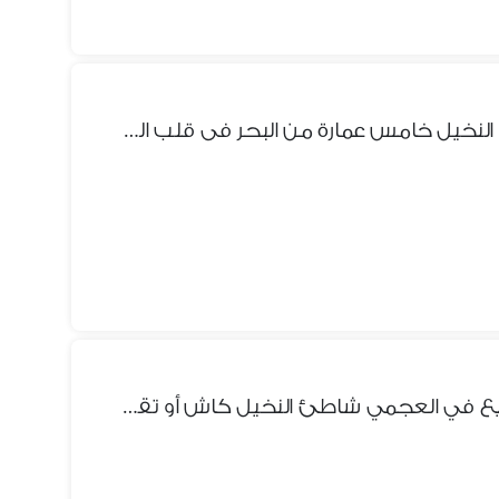
شقه للبيع في العجمي شاطئ النخيل خامس عمارة من البحر فى قلب الخدمات والأسواق موقع سكنى ومصيفى رائع مسجلة كاملة
شقه خامس عماره من البحر للبيع في العجمي شاطئ النخيل كاش أو تقسيط موقع مميزه