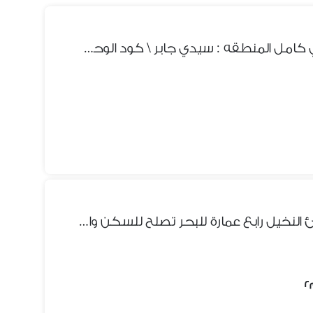
عماره للبيع في شارع مستشفي كامل المنطقه : سيدي جابر \ كود الوحده : AB01021
شقه للبيع في اسكندريه شاطئ النخيل رابع عمارة للبحر تصلح للسكن والاستثمار الجيد مسجلة كاملة المرافق