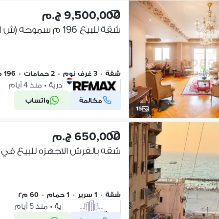
9,500,000 ج.م
شقة
•
3 غرف نوم
•
2 حمامات
•
196 م٢
سموحة، الإسكندرية
•
منذ 4 أيام
مكالمة
واتساب
شركة موثقة
15
650,000 ج.م
شقة
•
1 سرير
•
1 حمام
•
60 م٢
النخيل، الإسكندرية
•
منذ 5 أيام