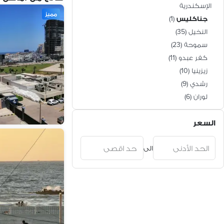
الإسكندرية
مميز
جناكليس
(
1
)
النخيل
(
35
)
سموحة
(
23
)
كفر عبدو
(
11
)
زيزينيا
(
10
)
رشدي
(
9
)
لوران
(
6
)
سيدي بشر
(
6
)
السعر
سان ستيفانو
(
6
)
ستانلي
(
5
)
الى
محرّم بيك
(
4
)
الابراهيمية
(
4
)
سبورتنج
(
3
)
السيوف
(
3
)
العصافرة
(
2
)
سابا باشا
(
2
)