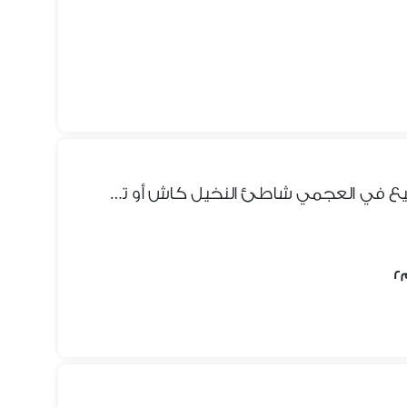
شقه 7عماره من البحر مباشر للبيع في العجمي شاطئ النخيل كاش أو تقسيط