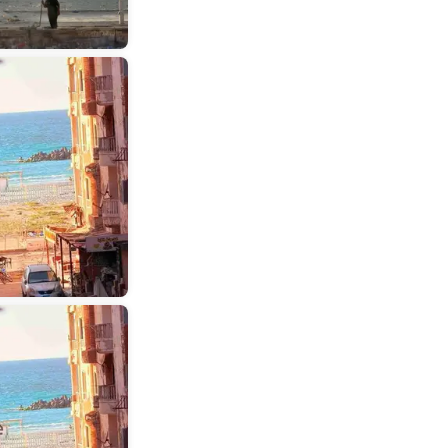
سيدي جابر
(
2
)
عجمي
(
2
)
كامب شيزار
(
1
)
ميامي
(
1
)
المندرة
(
1
)
محطة الرمل
(
1
)
المكس
(
1
)
الأزاريطة
(
1
)
حي وسط
(
1
)