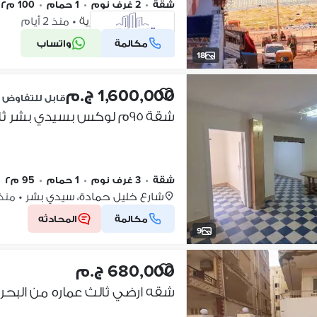
شقة
•
2 غرف نوم
•
1 حمام
•
100 م٢
النخيل، الإسكندرية
•
منذ 2 أيام
مكالمة
واتساب
شركة موثقة
18
1,600,000 ج.م
قابل للتفاوض
شقة ٩٥م لوكس بسيدي بشر ثالث عماره من خالد بن الوليد(من المالك)
شقة
•
3 غرف نوم
•
1 حمام
•
95 م٢
شارع خليل حمادة، سيدي بشر
•
منذ 2 أي
مكالمة
المحادثه
9
680,000 ج.م