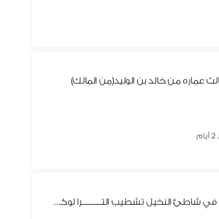
ام
شقه ارضي ثالث عماره من البحر في شاطئ النخيل تشطيب التـــــــــــرا لوكس