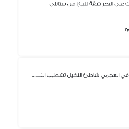
ت على البحر شقة للبيع فى ستانلى
شقه ثالث عماره من البحر للبيع في العجمي شاطئ النخيل تشطيب التـــــــــــرا لوكس كاش اوتقسيط