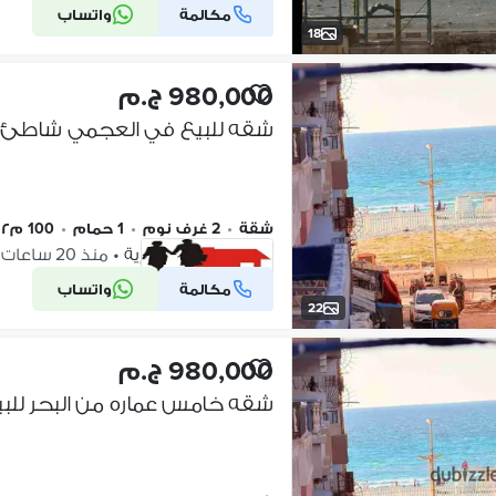
مكالمة
واتساب
شركة موثقة
18
980,000 ج.م
شقة
•
2 غرف نوم
•
1 حمام
•
100 م٢
النخيل، الإسكندرية
•
منذ 20 ساعات
مكالمة
واتساب
شركة موثقة
22
980,000 ج.م