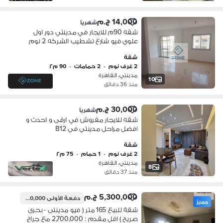
14,000 ج.م
شهرياً
شقه 90م للايجار في مدينتي دور اول
علوي فيو شارع تشطيب الشركه 2 نوم
و2حمام
شقة
2 غرف نوم
•
2 حمامات
•
90 م٢
مدينتي، القاهرة
10
منذ 36 دقائق
30,000 ج.م
شهرياً
شقه للايجار مفروش في ارقى و احدث و
افضل مراحل مدينتي في B12
شقة
2 غرف نوم
•
1 حمام
•
75 م٢
مدينتي، القاهرة
8
منذ 37 دقائق
5,300,000 ج.م
دفعة الأولى
2,700,000 ج.م
مميز
شقة للبيع 165 متر ( فيو مدينتى - بحرى
صريح ) اقل مقدم : 2,700,000 مع جراج