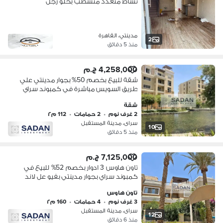
نشاط متعدد متشطب بخلو رجل
مدينتي، القاهرة
2
منذ 5 دقائق
4,258,000 ج.م
شقة للبيع بخصم 50% بجوار مدينتي علي
طريق السويس مباشرة في كمبوند سراي
في مرحلة Club Views
شقة
2 غرف نوم
•
2 حمامات
•
112 م٢
سراى، مدينة المستقبل
10
منذ 5 دقائق
7,125,000 ج.م
تاون هاوس 3 ادوار بخصم 52% للبيع في
كمبوند سراي بجوار مدينتي بفيو عل لاند
سكيب باميز موقع
تاون هاوس
3 غرف نوم
•
4 حمامات
•
160 م٢
سراى، مدينة المستقبل
12
منذ 6 دقائق