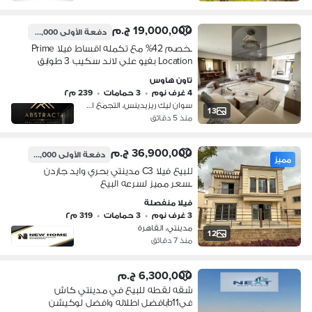
19,000,000 ج.م
دفعة الأولى
2,389,000 ج.م
بخصم 42% مع تكمله اقساط فيلا Prime
Location بفيو علي لاند سكيب 3 طوابق
بجاردن ورووف في المستقبل سيتي بالقرب
تاون هاوس
من مدينتي القاهرة الجديده
4 غرف نوم
•
3 حمامات
•
239 م٢
سوان ليك ريزيدينس، التجمع الاول
13
منذ 5 دقائق
36,900,000 ج.م
دفعة الأولى
15,100,000 ج.م
مميز
للبيع فيلا C3 مدينتي بحري وايد جاردن
بسعر مميز لسرعه البيع
فيلا منفصلة
3 غرف نوم
•
3 حمامات
•
319 م٢
مدينتي، القاهرة
12
منذ 7 دقائق
6,300,000 ج.م
شقه لقطه للبيع في مدينتي كاش
فيb11بافضل اطلاله وافضل لوكيشن