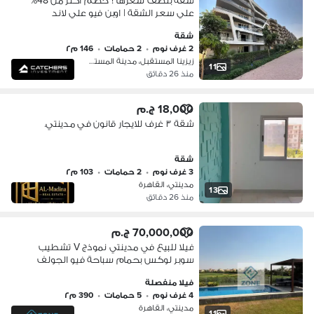
شقة بنصف سعرها ! خصم اكتر من 48%
علي سعر الشقة | اوبن فيو علي لاند
سكيب - لوكيشن ممتاز لكمبوند زيزينا
شقة
المستقبل وبالقرب من مدينتي , الرحاب
2 غرف نوم
•
2 حمامات
•
146 م٢
زيزينا المستقبل، مدينة المستقبل
11
منذ 26 دقائق
18,000 ج.م
شقة ٣ غرف للايجار قانون في مدينتي.
شقة
3 غرف نوم
•
2 حمامات
•
103 م٢
مدينتي، القاهرة
13
منذ 26 دقائق
70,000,000 ج.م
فيلا للبيع في مدينتي نموذج V تشطيب
سوبر لوكس بحمام سباحة فيو الجولف
والبحيرات
فيلا منفصلة
4 غرف نوم
•
5 حمامات
•
390 م٢
مدينتي، القاهرة
11