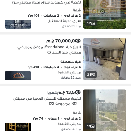
لقطة في كمبوند سراى بجوار مدينتي من
شركة مدينة مصر
شقة
2 غرف نوم
•
2 حمامات
•
101 م٢
سراى، مدينة المستقبل
12
منذ 31 دقائق
70,000,000 ج.م
للبيع فيلا Standalone بموقع مميز في
مدينتي فيو البحيرات
فيلا منفصلة
4 غرف نوم
•
4 حمامات
•
410 م٢
مدينتي، القاهرة
21
منذ 32 دقائق
13,500 ج.م
شهرياً
للايجار فرصتك للسكن المميز في مدينتي
– B12 مجموعة 123
شقة
2 غرف نوم
•
1 حمام
•
74 م٢
مدينتي، القاهرة
11
منذ 34 دقائق