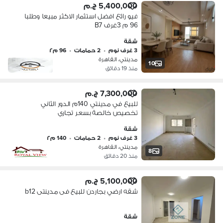
5,400,000 ج.م
فيو رائع افضل استثمار الاكثر مبيعا وطلبا
96 م 3غرف B7
شقة
3 غرف نوم
•
2 حمامات
•
96 م٢
مدينتي، القاهرة
10
منذ 19 دقائق
7,300,000 ج.م
للبيع في مدينتي 140م الدور الثاني
تخصيص خالصة بسعر تجاري
شقة
3 غرف نوم
•
2 حمامات
•
140 م٢
مدينتي، القاهرة
8
منذ 20 دقائق
5,100,000 ج.م
شقه ارضي بجاردن للبيع فى مدينتى b12
شقة