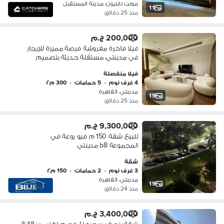
مونت نابليون، مدينة المستقبل
11
منذ 25 دقائق
200,000 ج.م
فيلا فاخرة مفروشة فرصة مميزة للإيجار
في مدينتي، مستقلة حديثة بتصميم
ذكي، جراج خاص وإطلالة مميزة على
فيلا منفصلة
الحديقة
4 غرف نوم
•
5 حمامات
•
300 م٢
مدينتي، القاهرة
19
منذ 25 دقائق
9,300,000 ج.م
للبيع شقة 150 م فيو روعة في
المجموعة b8 مدينتي
شقة
3 غرف نوم
•
2 حمامات
•
150 م٢
مدينتي، القاهرة
19
منذ 24 دقائق
3,400,000 ج.م