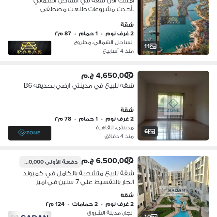
امتلك الان شقة في الساحل الشمالي
بأحدث مشروعات طلعت مصطفى
southmed, بمساحة 87م تقسيمة 2 نوم
شقة
وحمام
2 غرف نوم
•
1 حمام
•
87 م٢
الساحل الشمالي، مطروح
11
منذ 4 أسابيع
4,650,000 ج.م
شقه للبيع في مدينتي ارضي بحديقه B6
شقة
2 غرف نوم
•
1 حمام
•
78 م٢
مدينتي، القاهرة
6
منذ 4 دقائق
6,500,000 ج.م
دفعة الأولى
650,000 ج.م
شقة للبيع متشطبة بالكامل في كمبوند
الجار بالتقسيط علي 7 سنين في اميز
لوكيشن علي طريق السويس - امام
شقة
مدينتي بوابة 4
2 غرف نوم
•
2 حمامات
•
124 م٢
الجار، مدينة الشروق
10