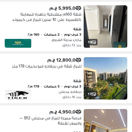
5,995,000 ج.م
شقة 160م متشطبة جاهزة للمعاينة
بالتقسيط على 10 سنين للبيع فى كمبوند
مايان الشروق امام مدينتى _ القاهرة _
شقة
شقه للبيع فى مايان _ القاهره Mayan
3 غرف نوم
•
2 حمامات
•
160 م٢
Shorouk
مايان، مدينة الشروق
10
منذ 13 دقائق
12,800,000 ج.م
للبيع شقة في بريفادو فيو بحيرات 178 متر
شقة
3 غرف نوم
•
3 حمامات
•
178 م٢
بريفادو، مدينتي
17
منذ 16 دقائق
4,950,000 ج.م
فرصة مميزة للبيع في مدينتي B12 —
والسعر لقطة!