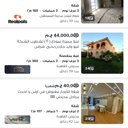
فى بلوم فيلدز - BLOOMFIELDS
شقة
3 غرف نوم
•
3 حمامات
•
165 م٢
بلوم فيلدز، مدينة المستقبل
10
منذ 39 دقائق
44,000,000 ج.م
فيلا مميزة نموذج ( F ) تشطيب الشركة
فيو وايد جاردن بحري شرقي
فيلا منفصلة
3 غرف نوم
•
3 حمامات
•
360 م٢
مدينتي، القاهرة
24
منذ 39 دقائق
40,000 ج.م
شهرياً
شقه للايجار مفروش في ارقى و احدث
مراحل مدينتي B8
شقة
2 غرف نوم
•
1 حمام
•
107 م٢
مدينتي، القاهرة
20
منذ 42 دقائق