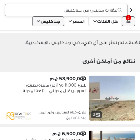
عقارات مدينتي في جناكليس
2
كل الفئات
السعر
جناكليس
للأسف، لم نعثر على أي شيء في جناكليس ، الإسكندرية.
نتائج من أماكن أخرى
53,900,000 ج.م
للبيع 11,000 م² أرض مميزة بطريق
السويس قبل مدينتي – تابعة لمدينة
الشروق
طريق قناة السويس، وابور المياة
2
منذ 4 أسابيع
6,500,000 ج.م