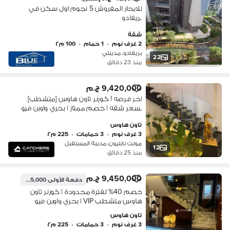
للايحار المفروش 5 نجوم اول سكن في
بريفادو
شقة
2 غرف نوم
•
1 حمام
•
100 م٢
بريفادو، مدينتي
22
منذ 23 دقائق
9,420,000 ج.م
اخر فرصه ! كورنر تاون هاوس [متشطب]
بسعر شقه | خصم ممتاز | بحري واوبن فيو
علي لاند سكيب & لاجون | لوكيشن ممتاز
تاون هاوس
بالقرب مدينتي والرحاب والقاهرة الجديدة
3 غرف نوم
•
3 حمامات
•
225 م٢
مونت نابليون، مدينة المستقبل
12
منذ 25 دقائق
9,450,000 ج.م
دفعة الأولى
945,000 ج.م
خصم 40% لفترة محدودة | كورنر تاون
هاوس متشطب VIP | بحري واوبن فيو
علي لاند سكيب & لاجون | لوكيشن ممتاز
تاون هاوس
بالقرب مدينتي والرحاب والقاهرة الجديدة
3 غرف نوم
•
3 حمامات
•
225 م٢