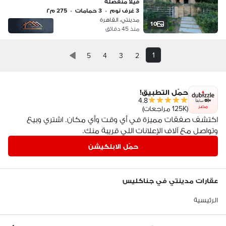
فيلا منفصلة
3 غرف نوم
•
3 حمامات
•
275 م٢
مدينتي، القاهرة
10
منذ 45 دقائق
1
5
4
3
2
حمّل التطبيق!
4.8
مصر
(125K مراجعات)
اكتشف صفقات مميزة في أي وقت وأي مكان. اشتري وبيع
وتواصل مع آلاف الإعلانات اللي قريبة منك.
حمّل الابلكيشن
عقارات مدينتي في جناكليس
الرئيسية