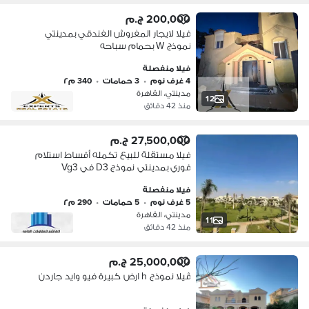
200,000 ج.م
فيلا لايجار المفروش الفندقي بمدينتي
نموذج W بحمام سباحه
فيلا منفصلة
4 غرف نوم
•
3 حمامات
•
340 م٢
مدينتي، القاهرة
12
منذ 42 دقائق
27,500,000 ج.م
فيلا مستقلة للبيع تكمله أقساط استلام
فوري بمدينتي نموذج D3 في Vg3
فيلا منفصلة
5 غرف نوم
•
5 حمامات
•
290 م٢
مدينتي، القاهرة
11
منذ 42 دقائق
25,000,000 ج.م
ڤيلا نموذج h ارض كبيرة فيو وايد جاردن