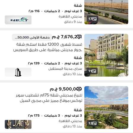
المساحه116متر التقسيمه3نوم+2حمام
شقة
تشطيبات خاصه الفيو مفتوح
3 غرف نوم
•
2 حمامات
•
116 م٢
الدور3خطوط من الخدمات والايست هب
مدينتي، القاهرة
17
منذ 9 دقائق
7,676,231 ج.م
دفعة الأولى
2,150,000 ج.م
قسط شهرى 12000 فقط استلم شقة
بجوار مدينتى مباشرة على طريق السويس
فى سراى المستقبل سيتى
شقة
3 غرف نوم
•
2 حمامات
•
139 م٢
سراى، مدينة المستقبل
11
منذ 10 دقائق
9,500,000 ج.م
للبيع بمدينتي شقه 175م تشطيب سوبر
لوكس موقع مميز علي مجري السيل
شقة
3 غرف نوم
•
3 حمامات
•
175 م٢
مدينتي، القاهرة
12
منذ 13 دقائق