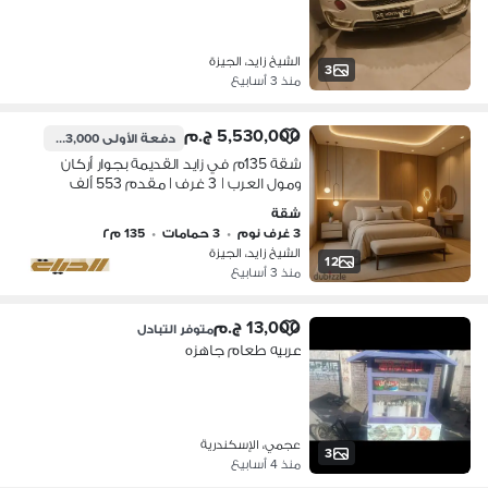
الشيخ زايد، الجيزة
3
منذ 3 أسابيع
5,530,000 ج.م
دفعة الأولى
553,000 ج.م
شقة 135م في زايد القديمة بجوار أركان
ومول العرب | 3 غرف | مقدم 553 ألف
وتقسيط 8 سنين
شقة
3 غرف نوم
•
3 حمامات
•
135 م٢
الشيخ زايد، الجيزة
12
منذ 3 أسابيع
13,000 ج.م
متوفر التبادل
عربيه طعام جاهزه
عجمي، الإسكندرية
3
منذ 4 أسابيع