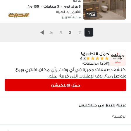
شقة
3 غرف نوم
•
3 حمامات
•
135 م٢
الشيخ زايد، الجيزة
12
منذ 4 أسابيع
1
5
4
3
2
حمّل التطبيق!
4.8
مصر
(125K مراجعات)
اكتشف صفقات مميزة في أي وقت وأي مكان. اشتري وبيع
وتواصل مع آلاف الإعلانات اللي قريبة منك.
حمّل الابلكيشن
عربيه للبيع في جناكليس
الرئيسية