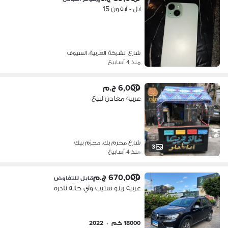
آبل - آيفون 15
شارع الشركة العربية، السيوف
منذ 4 أسابيع
6,000 ج.م
عربيه معادن لبيع
شارع محرم بك، محرّم بيك
3
منذ 4 أسابيع
670,000 ج.م
قابل للتفاوض
عربيه رينو ستيب وآي حاله نادره
18000 كم
•
2022