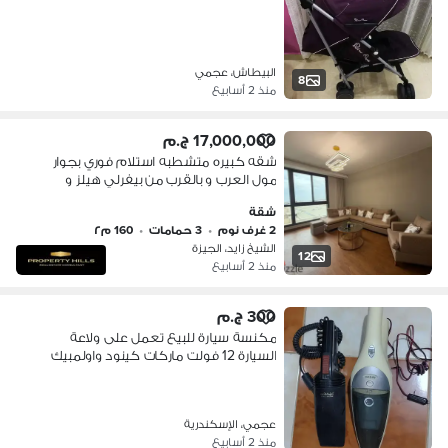
البيطاش، عجمي
8
منذ 2 أسابيع
17,000,000 ج.م
شقه كبيره متشطبه استلام فوري بجوار
مول العرب و بالقرب من بيفرلي هيلز و
Zed West
شقة
2 غرف نوم
•
3 حمامات
•
160 م٢
الشيخ زايد، الجيزة
12
منذ 2 أسابيع
300 ج.م
مكنسة سيارة للبيع تعمل على ولاعة
السيارة 12 فولت ماركات كينود واولمبيك
عجمي، الإسكندرية
منذ 2 أسابيع