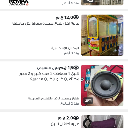
منذ 4 أشهر
12,000 ج.م
عربيه اكل للبيع جديده معاها كل حاجتها
المكس، الإسكندرية
منذ 3 أيام
1,500 ج.م
قابل للتفاوض
للبيع 4 سماعات 2 صب كبير و 2 مدور
مختلفين كانوا راكبين ف عربية
شارع مسجد الرضا والتقوى، العامرية
2
منذ 2 أسابيع
2,000 ج.م
عربيه أطفال للبيع