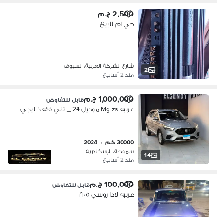
2,500 ج.م
حي ام للبيع
شارع الشركة العربية، السيوف
2
منذ 2 أسابيع
1,000,000 ج.م
قابل للتفاوض
عربيه Mg zs موديل 24 _ تاني فئه خليجي
30000 كم
•
2024
سموحة، الإسكندرية
14
منذ 2 أسابيع
100,000 ج.م
قابل للتفاوض
عربيه لادا روسي ٢١٠٥