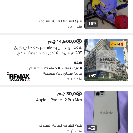
شارع الشركة العربية، السيوف
18
منذ 4 أيام
14,500,000 ج.م
إيليت
شقة دوبلكس بحمام سباحة خاص للبيع
285 م سموحة (كومباوند عروبة سكاي
لاين)
شقة
4 غرف نوم
•
4 حمامات
•
285 م٢
عروبة سكاي لاين، سموحة
17
منذ 4 أيام
30,000 ج.م
Apple - iPhone 12 Pro Max
شارع الشركة العربية، السيوف
4
منذ 5 أيام