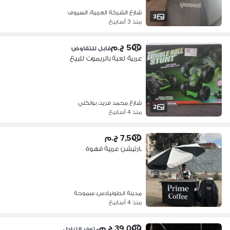
شارع الشركة العربية، السيوف
3
منذ 3 أسابيع
500 ج.م
قابل للتفاوض
عربية لعبة بالريموت للبيع
شارع محمد فريد، بولكلي
2
منذ 4 أسابيع
7,500 ج.م
بارتيشن عربية قهوة
مدينة انطونيادس، سموحة
منذ 4 أسابيع
39,000 ج.م
متوفر التبادل