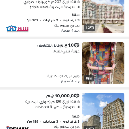
شقة للبيع 202م كومباوند صواري -
السعودية المصرية (triple view)
شقة
3 غرف نوم
•
3 حمامات
•
202 م٢
صواري، محرّم بيك
12
منذ 4 أسابيع
1,000 ج.م
قابل للتفاوض
عربية. بيبي للبيع
وابور المياة، الإسكندرية
8
منذ 4 أسابيع
10,000,000 ج.م
شقة للبيع 189 م (صواري المصرية
السعودية) - كاملة العدادات
شقة
3 غرف نوم
•
3 حمامات
•
189 م٢
صواري، محرّم بيك
10