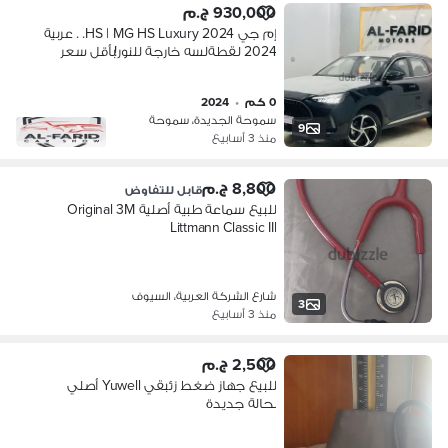
930,000 ج.م
إم جي HS | MG HS Luxury 2024. . عربية
2024 لقطةلسه خارجة للنور!بأقل سعر
0 كم
•
2024
سموحة الجديدة، سموحة
9
منذ 3 أسابيع
8,800 ج.م
قابل للتفاوض
للبيع سماعة طبية أصلية Original 3M
Littmann Classic III
شارع الشركة العربية، السيوف
3
منذ 3 أسابيع
2,500 ج.م
للبيع جهاز ضغط زئبقي Yuwell أصلي
بحالة جديدة