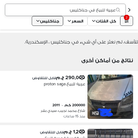
عربيه للبيع في جناكليس
2
كل الفئات
السعر
جناكليس
للأسف، لم نعثر على أي شيء في جناكليس ، الإسكندرية.
نتائج من أماكن أخرى
290,000 ج.م
قابل للتفاوض
عربيه للبيع proton saga
200000 كم
•
2011
شارع محمد نجيب، سيدي بشر
3
منذ 15 ساعات
1,200 ج.م
قابل للتفاوض