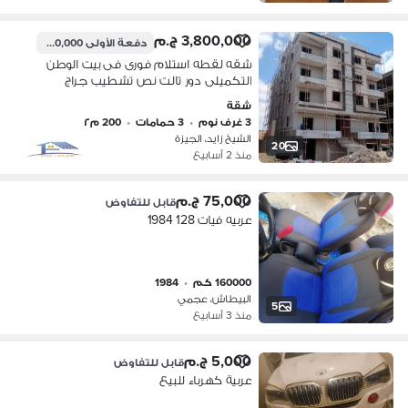
3,800,000 ج.م
دفعة الأولى
1,900,000 ج.م
شقه لقطه استلام فورى فى بيت الوطن
التكميلى دور تالت نص تشطيب جراج
مخزن خاص تسهيلات سنتين بجوار ماونتن
شقة
فيووسوديك خلف مول العرب
3 غرف نوم
•
3 حمامات
•
200 م٢
الشيخ زايد، الجيزة
20
منذ 2 أسابيع
75,000 ج.م
قابل للتفاوض
عربيه فيات 128 1984
160000 كم
•
1984
البيطاش، عجمي
5
منذ 3 أسابيع
5,000 ج.م
قابل للتفاوض
عربية كهرباء للبيع