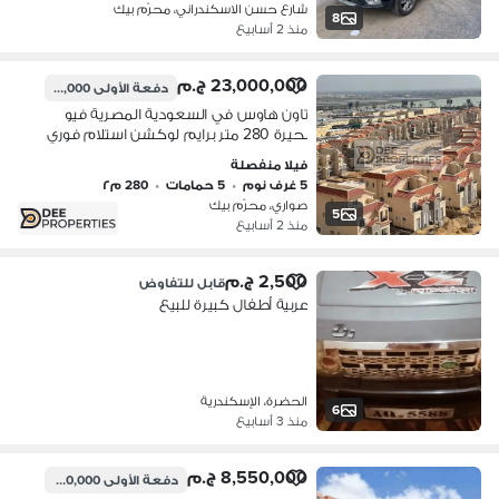
شارع حسن الاسكندراني، محرّم بيك
8
منذ 2 أسابيع
23,000,000 ج.م
دفعة الأولى
21,500,000 ج.م
تاون هاوس في السعودية المصرية فيو
بحيرة 280 متر برايم لوكشن استلام فوري
فيلا منفصلة
5 غرف نوم
•
5 حمامات
•
280 م٢
صواري، محرّم بيك
5
منذ 2 أسابيع
2,500 ج.م
قابل للتفاوض
عربية أطفال كبيرة للبيع
الحضرة، الإسكندرية
6
منذ 3 أسابيع
8,550,000 ج.م
دفعة الأولى
5,500,000 ج.م