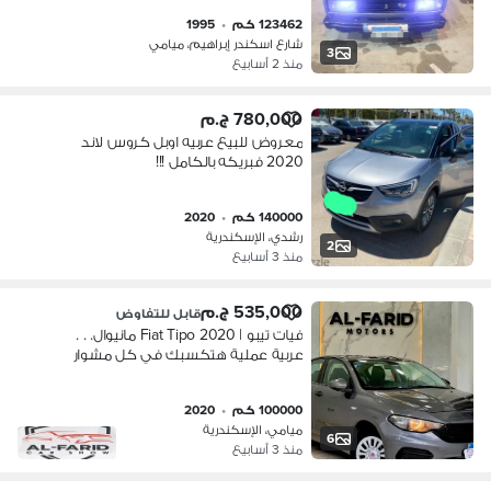
123462 كم
•
1995
شارع اسكندر إبراهيم، ميامي
3
منذ 2 أسابيع
780,000 ج.م
معروض للبيع عربيه اوبل كروس لاند
2020 فبريكه بالكامل !!!
140000 كم
•
2020
رشدي، الإسكندرية
2
منذ 3 أسابيع
535,000 ج.م
قابل للتفاوض
فيات تيبو | Fiat Tipo 2020 مانيوال. . .
عربية عملية هتكسبك في كل مشوار
100000 كم
•
2020
ميامي، الإسكندرية
6
منذ 3 أسابيع