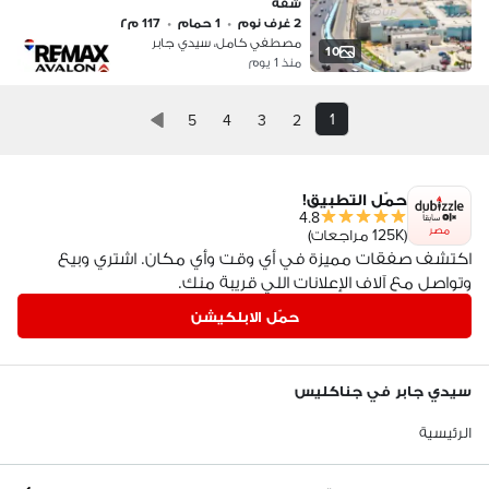
شقة
2 غرف نوم
•
1 حمام
•
117 م٢
مصطفي كامل، سيدي جابر
10
منذ 1 يوم
1
5
4
3
2
حمّل التطبيق!
4.8
مصر
(125K مراجعات)
اكتشف صفقات مميزة في أي وقت وأي مكان. اشتري وبيع
وتواصل مع آلاف الإعلانات اللي قريبة منك.
حمّل الابلكيشن
سيدي جابر في جناكليس
الرئيسية