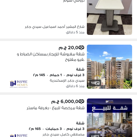
تروللي سونار
شارع المشير أحمد اسماعيل، سيدي جابر
منذ 5 دقائق
20,000 ج.م
شقة مفروشة للإيجار بمساكن الضباط و
بفيو مفتوح
شقة
3 غرف نوم
•
1 حمام
•
145 م٢
سيدي جابر، الإسكندرية
10
منذ 6 دقائق
6,000,000 ج.م
شقة مرخصة للبيع - بغرفة ماستر
شقة
3 غرف نوم
•
3 حمامات
•
165 م٢
مصطفي كامل، سيدي جابر
11