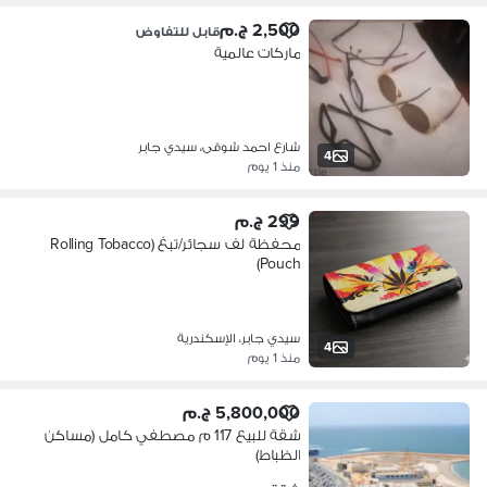
2,500 ج.م
قابل للتفاوض
ماركات عالمية
شارع احمد شوقى، سيدي جابر
4
منذ 1 يوم
299 ج.م
محفظة لف سجائر/تبغ (Rolling Tobacco
Pouch)
سيدي جابر، الإسكندرية
4
منذ 1 يوم
5,800,000 ج.م
شقة للبيع 117 م مصطفي كامل (مساكن
الظباط)