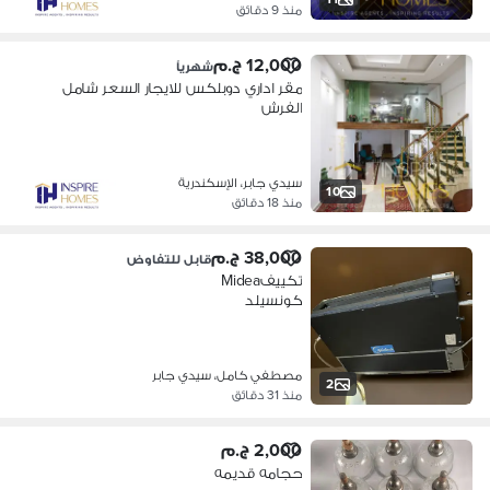
منذ 9 دقائق
12,000 ج.م
شهرياً
مقر اداري دوبلكس للايجار السعر شامل
الفرش
سيدي جابر، الإسكندرية
10
منذ 18 دقائق
38,000 ج.م
قابل للتفاوض
تكييفMidea
كونسيلد
مصطفي كامل، سيدي جابر
2
منذ 31 دقائق
2,000 ج.م
حجامه قديمه