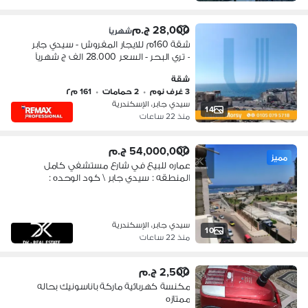
28,000 ج.م
شهرياً
شقة 160م للايجار المفروش - سيدي جابر
- تري البحر - السعر 28.000 الف ج شهرياً
شقة
3 غرف نوم
•
2 حمامات
•
161 م٢
سيدي جابر، الإسكندرية
14
منذ 22 ساعات
54,000,000 ج.م
مميز
عماره للبيع في شارع مستشفي كامل
المنطقه : سيدي جابر \ كود الوحده :
AB01021
سيدي جابر، الإسكندرية
10
منذ 22 ساعات
2,500 ج.م
مكنسة كهربائية ماركة باناسونيك بحاله
ممتازه