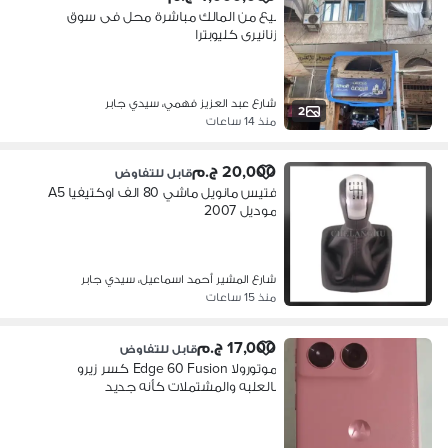
بيع من المالك مباشرة محل فى سوق
زنانيرى كليوبترا
شارع عبد العزيز فهمي، سيدي جابر
2
منذ 14 ساعات
20,000 ج.م
قابل للتفاوض
فتيس مانويل ماشي 80 الف اوكتيفيا A5
موديل 2007
شارع المشير أحمد اسماعيل، سيدي جابر
منذ 15 ساعات
17,000 ج.م
قابل للتفاوض
موتورولا Edge 60 Fusion كسر زيرو
بالعلبه والمشتملات كأنه جديد