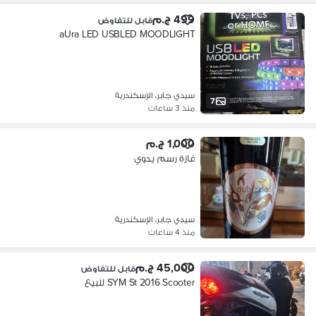
499 ج.م
قابل للتفاوض
aUra LED USBLED MOODLIGHT
سيدي جابر، الإسكندرية
7
منذ 3 ساعات
1,000 ج.م
فازة رسم يدوي
سيدي جابر، الإسكندرية
منذ 4 ساعات
45,000 ج.م
قابل للتفاوض
SYM St 2016 Scooter للبيع