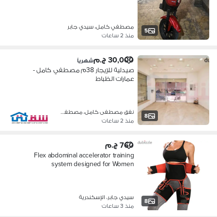
مصطفي كامل، سيدي جابر
5
منذ 2 ساعات
30,000 ج.م
شهرياً
صيدلية للإيجار 38م مصطفي كامل -
عمارات الظباط
نفق مصطفى كامل، مصطفي كامل
8
منذ 2 ساعات
760 ج.م
Flex abdominal accelerator training
system designed for Women
سيدي جابر، الإسكندرية
8
منذ 3 ساعات