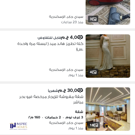
سيدي جابر، الإسكندرية
3
منذ 23 ساعات
4,000 ج.م
قابل للتفاوض
كله تطريز هاند ميد ( لبسته مرة واحدة
بس)
سيدي جابر، الإسكندرية
4
منذ 1 يوم
30,000 ج.م
شهرياً
شقة مفروشة للإيجار مرخصة فيو بحر
مباشر
شقة
3 غرف نوم
•
2 حمامات
•
160 م٢
سيدي جابر، الإسكندرية
18
منذ 1 يوم