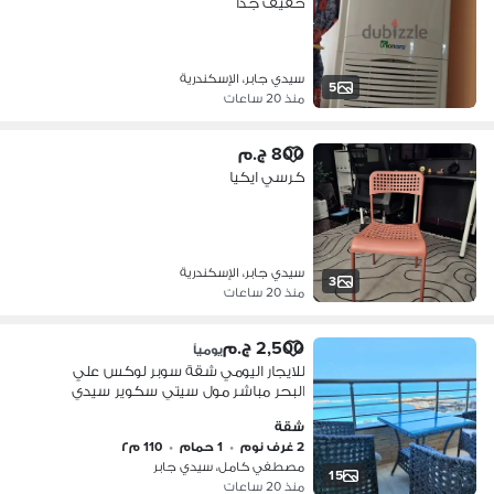
خفيف جدا
سيدي جابر، الإسكندرية
5
منذ 20 ساعات
800 ج.م
كرسي ايكيا
سيدي جابر، الإسكندرية
3
منذ 20 ساعات
2,500 ج.م
يومياً
للايجار اليومي شقة سوبر لوكس علي
البحر مباشر مول سيتي سكوير سيدي
جابر
شقة
2 غرف نوم
•
1 حمام
•
110 م٢
مصطفي كامل، سيدي جابر
15
منذ 20 ساعات