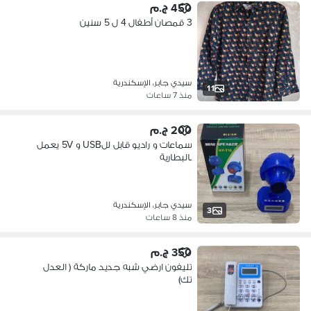
450 ج.م
3 قمصان أطفال 4 ل 5 سنين
سيدي جابر، الإسكندرية
11
منذ 7 ساعات
200 ج.م
سماعات و راديو قابل للUSB و 5V يعمل
بالبطارية
سيدي جابر، الإسكندرية
3
منذ 8 ساعات
350 ج.م
تليفون ارضي شبه جديد ماركة ( العدل
تك)