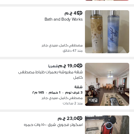
450 ج.م
Bath and Body Works
مصطفي كامل، سيدي جابر
منذ 47 دقائق
19,000 ج.م
شهرياً
شقه مفروشه بعمرات ظباط مصطفى
كامل
شقة
3 غرف نوم
•
1 حمام
•
145 م٢
مصطفي كامل، سيدي جابر
12
منذ 2 ساعات
23,000 ج.م
اسكوتر فجوري شرق ١٥٠٠ وات حمره