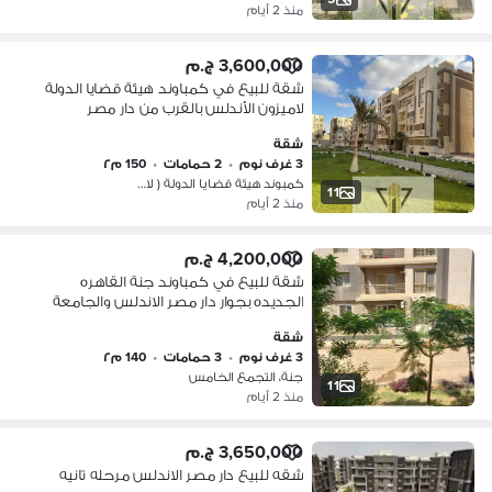
منذ 2 أيام
3,600,000 ج.م
شقة للبيع في كمباوند هيئة قضايا الدولة
لاميزون الأندلس بالقرب من دار مصر
الأندلس وجنة القاهرة والجامعة الأمريكية
شقة
وماونتن فيو وميفيدا
3 غرف نوم
•
2 حمامات
•
150 م٢
كمبوند هيئة قضايا الدولة ( لاميزون …
11
منذ 2 أيام
4,200,000 ج.م
شقة للبيع في كمباوند جنة القاهره
الجديده بجوار دار مصر الاندلس والجامعة
الأمريكية وميفيدا والتسعين الجنوبى
شقة
3 غرف نوم
•
3 حمامات
•
140 م٢
جنة، التجمع الخامس
11
منذ 2 أيام
3,650,000 ج.م
شقه للبيع دار مصر الاندلس مرحله تانيه