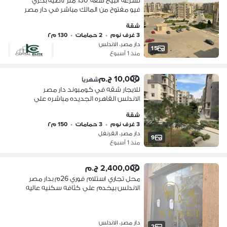
لسرعه البيع شقه 130 متر ناصيه بحري
فيو مفتوح من المالك مباشر في دار مصر
الاندلس المرحله الثانيه امام الهايد بارك
شقة
علي شارع تسعين الجنوبي التجمع
3 غرف نوم
•
2 حمامات
•
130 م٢
الخامس
دار مصر، الاندلس
15
منذ 1 أسبوع
10,000 ج.م
شهرياً
للايجار شقه في كومبوند دار مصر
الاندلس القاهره الجديده مباشره علي
التسعين الجنوبي وكومبوند الهايد بارك
شقة
ودقايق للجامعه الامريكيه مساحه 150م
3 غرف نوم
•
3 حمامات
•
150 م٢
ناصيه
دار مصر، القرنفل
9
منذ 1 أسبوع
2,400,000 ج.م
محل تجاري استلام فوري 26م بدار مصر
الاندلس بيخدم علي كثافه سكنيه عاليه
بسعر مميز النشاط خضار وفاكهه ويمكن
تغييره
دار مصر، الاندلس
2