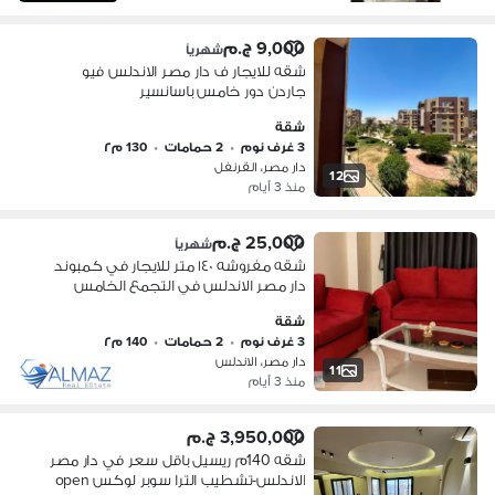
9,000 ج.م
شهرياً
شقه للايجار ف دار مصر الاندلس فيو
جاردن دور خامس باسانسير
شقة
3 غرف نوم
•
2 حمامات
•
130 م٢
دار مصر، القرنفل
12
منذ 3 أيام
25,000 ج.م
شهرياً
شقه مفروشه ١٤٠ متر للايجار في كمبوند
دار مصر الاندلس في التجمع الخامس
بالقرب من المحاور الرئيسية
شقة
3 غرف نوم
•
2 حمامات
•
140 م٢
دار مصر، الاندلس
11
منذ 3 أيام
3,950,000 ج.م
شقه 140م ريسيل باقل سعر في دار مصر
الاندلس-تشطيب الترا سوبر لوكس open