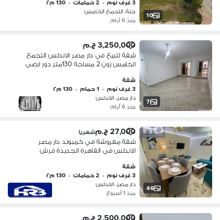
3 غرف نوم
•
2 حمامات
•
130 م٢
جنة، التجمع الخامس
10
منذ 6 أيام
3,250,000 ج.م
شقة للبيع في دار مصر الاندلس التجمع
الخامس زون 2 مساحة 130متر دور ارضي
3غرف حمام تشطيب سوبر لوكس 3.250
شقة
مليون
3 غرف نوم
•
1 حمام
•
130 م٢
دار مصر، الاندلس
7
منذ 6 أيام
27,000 ج.م
شهرياً
شقة مفروشة في كمبوند دار مصر
الاندلس في القاهرة الجديدة فرش
فندقي
شقة
3 غرف نوم
•
2 حمامات
•
130 م٢
دار مصر، الاندلس
46
منذ 1 أسبوع
2,500,000 ج.م