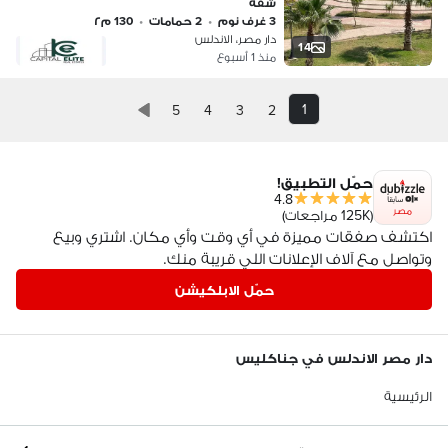
شقة
3 غرف نوم
•
2 حمامات
•
130 م٢
دار مصر، الاندلس
14
منذ 1 أسبوع
1
5
4
3
2
حمّل التطبيق!
4.8
مصر
(125K مراجعات)
اكتشف صفقات مميزة في أي وقت وأي مكان. اشتري وبيع
وتواصل مع آلاف الإعلانات اللي قريبة منك.
حمّل الابلكيشن
دار مصر الاندلس في جناكليس
الرئيسية