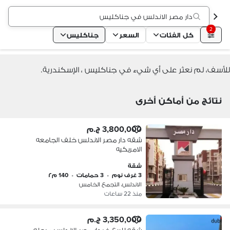
دار مصر الاندلس في جناكليس
2
كل الفئات
السعر
جناكليس
للأسف، لم نعثر على أي شيء في جناكليس ، الإسكندرية.
نتائج من أماكن أخرى
3,800,000 ج.م
شقه دار مصر الاندلس خلف الجامعه
الامريكيه
شقة
3 غرف نوم
•
3 حمامات
•
140 م٢
الاندلس، التجمع الخامس
منذ 22 ساعات
3,350,000 ج.م