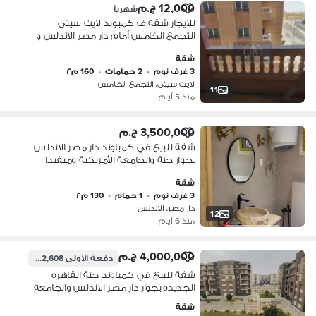
12,000 ج.م
شهرياً
للايجار شقه ف كمبوند لايت سيتى
التجمع الخامس أمام دار مصر الاندلس و
هايد بارك
شقة
3 غرف نوم
•
2 حمامات
•
160 م٢
لايت سيتى، التجمع الخامس
11
منذ 5 أيام
3,500,000 ج.م
شقة للبيع في كمباوند دار مصر الاندلس
بجوار جنة والجامعة الأمريكية وميفيدا
والتسعين الجنوبى
شقة
3 غرف نوم
•
1 حمام
•
130 م٢
دار مصر، الاندلس
12
منذ 6 أيام
4,000,000 ج.م
دفعة الأولى
2,282,608 ج.م
شقة للبيع في كمباوند جنة القاهره
الجديده بجوار دار مصر الاندلس والجامعة
الأمريكية وميفيدا والتسعين الجنوبى
شقة