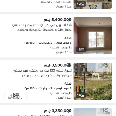
الاندلس، التجمع الخامس
12
منذ 1 أسبوع
3,400,000 ج.م
شقة للبيع في كمباوند دار مصر الاندلس
بجوار جنة والجامعة الأمريكية وميفيدا
والتسعين الجنوبى
شقة
3 غرف نوم
•
2 حمامات
•
130 م٢
دار مصر، الاندلس
13
منذ 1 أسبوع
3,500,000 ج.م
للبيع شقه 130 متر دور متكرر فيو مفتوح
في زون واحد في كمبوند دار مصر
الاندلس المرحله الثانيه امام الهايد بارك
شقة
التجمع الخامس
3 غرف نوم
•
2 حمامات
•
130 م٢
دار مصر، الاندلس
14
منذ 1 أسبوع
3,350,000 ج.م