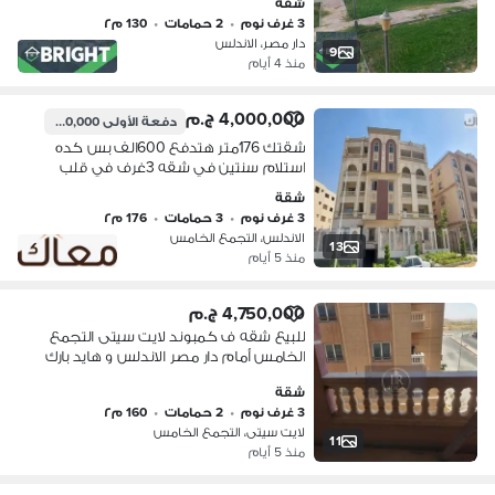
شقة
3 غرف نوم
•
2 حمامات
•
130 م٢
دار مصر، الاندلس
9
منذ 4 أيام
4,000,000 ج.م
دفعة الأولى
600,000 ج.م
شقتك 176متر هتدفع 600الف بس كده
استلام سنتين في شقه 3غرف في قلب
الاندلس امام دار مصر الاندلس تعالى
شقة
اقولك التفاصيل
3 غرف نوم
•
3 حمامات
•
176 م٢
الاندلس، التجمع الخامس
13
منذ 5 أيام
4,750,000 ج.م
للبيع شقه ف كمبوند لايت سيتى التجمع
الخامس أمام دار مصر الاندلس و هايد بارك
شقة
3 غرف نوم
•
2 حمامات
•
160 م٢
لايت سيتى، التجمع الخامس
11
منذ 5 أيام