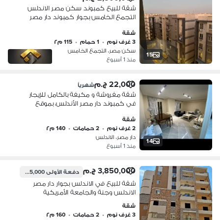
شقة للبيع كمبوند سكن مصر الاندلس
التجمع الخامس بجوار كمبوند دار مصر
الاندلس ودقيق من التسعين الجنوبي
شقة
3 غرف نوم
•
1 حمام
•
115 م٢
سكن مصر، التجمع الخامس
15
منذ 1 أسبوع
22,000 ج.م
شهرياً
شقة مفروشة و مكيفة بالكامل للإيجار
في كمبوند دار مصر الأندلس، بموقع
متميز بجوار Hyde Park والجامعه
شقة
الامريكيه
2 غرف نوم
•
2 حمامات
•
140 م٢
دار مصر، الاندلس
14
منذ 1 أسبوع
3,850,000 ج.م
دفعة الأولى
1,925,000 ج.م
شقة للبيع في الاندلس بجوار دار مصر
الاندلس وجنة والجامعة الأمريكية
والتسعين الجنوبى
شقة
3 غرف نوم
•
2 حمامات
•
160 م٢