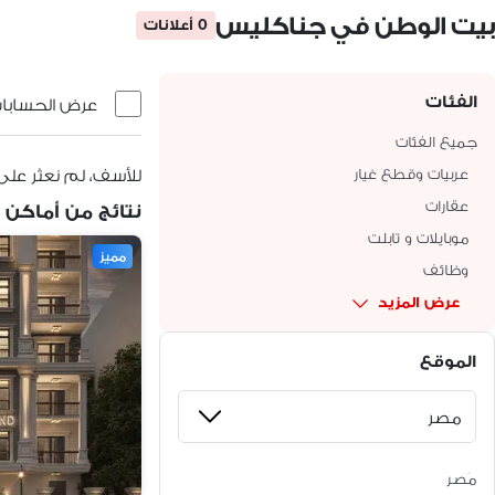
بيت الوطن في جناكليس
0 أعلانات
الفئات
عرض الحسابات 
جميع الفئات
عربيات وقطع غيار
للأسف، لم نعثر على
عقارات
نتائج من أماكن 
موبايلات و تابلت
مميز
وظائف
عرض المزيد
الموقع
مَصر