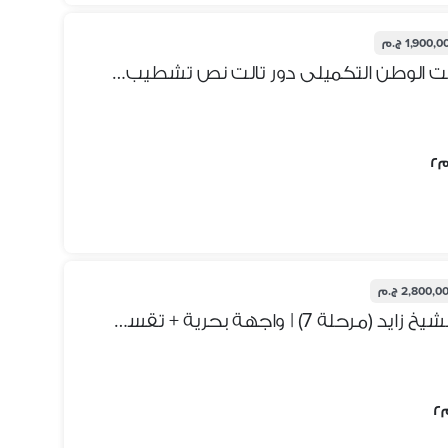
1,900, ج.م
شقه لقطه استلام فورى فى بيت الوطن التكميلى دور تالت نص تشطيب جراج مخزن خاص تسهيلات سنتين بجوار ماونتن فيووسوديك خلف مول العرب
2,800,0 ج.م
شقة 175م للبيع بيت الوطن – الشيخ زايد (مرحلة 7) | واجهة بحرية + تقسيط 36 شهر