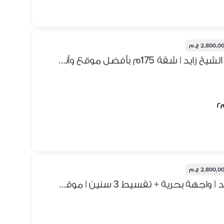
2,800,0 ج.م
فرصة استثمارية في بيت الوطن الشيخ زايد | شقة 175م بأفضل موقع وأنظمة سداد مميزة
2,800,0 ج.م
شقة 175م بيت الوطن الشيخ زايد | واجهة بحرية + تقسيط 3 سنين | موقع مميز جدًا