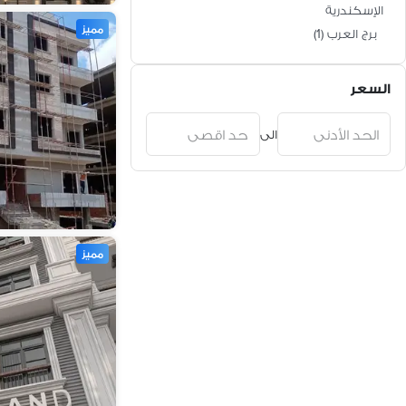
الإسكندرية
مميز
برج العرب
(
1
)
السعر
الى
مميز