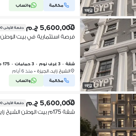
مكالمة
واتساب
10
5,600,000 ج.م
دفعة الأولى
00
شقة
•
3 غرف نوم
•
3 حمامات
•
175 م٢
الشيخ زايد، الجيزة
•
منذ 6 أيام
مكالمة
واتساب
11
5,600,000 ج.م
دفعة الأولى
00