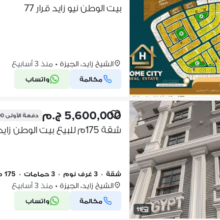
بيت الوطن نيو زايد قرار 77
الشيخ زايد، الجيزة
•
منذ 3 أسابيع
مكالمة
واتساب
5,600,000 ج.م
دفعة الأولى
00
شقة 175م للبيع بيت الوطن زايد – تقسيط 36 شهر – Prime Location
شقة
•
3 غرف نوم
•
3 حمامات
•
175 م٢
الشيخ زايد، الجيزة
•
منذ 3 أسابيع
مكالمة
واتساب
11