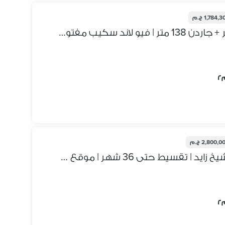
1,784, ج.م
فرصة نادرة | شقة أرضي 158 متر + جاردن 138 متر | فيو لاند سكيب مفتوح | بيت الوطن المرحلة الثامنة
2,800,0 ج.م
شقة 175م للبيع ببيت الوطن الشيخ زايد | تقسيط حتى 36 شهر | موقع مميز بجوار هايبر وان