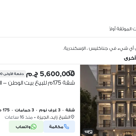
الموثقة أولاً
 أي شيء في جناكليس ، الإسكندرية.
أخرى
5,600,000 ج.م
دفعة الأولى
00
شقة
•
3 غرف نوم
•
3 حمامات
•
175 م٢
الشيخ زايد، الجيزة
•
منذ 16 ساعات
مكالمة
واتساب
10