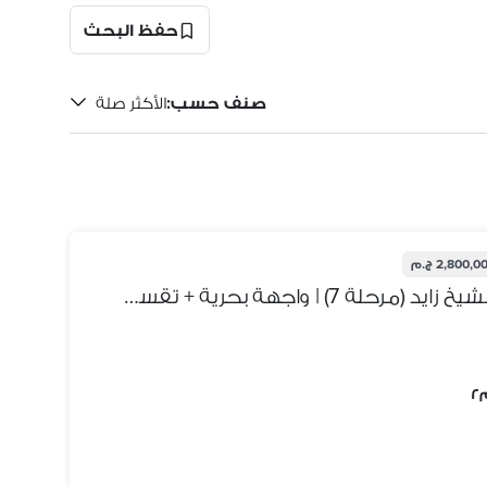
حفظ البحث
صنف حسب
:
الأكثر صلة
2,800,0 ج.م
شقة 175م للبيع بيت الوطن – الشيخ زايد (مرحلة 7) | واجهة بحرية + تقسيط 36 شهر