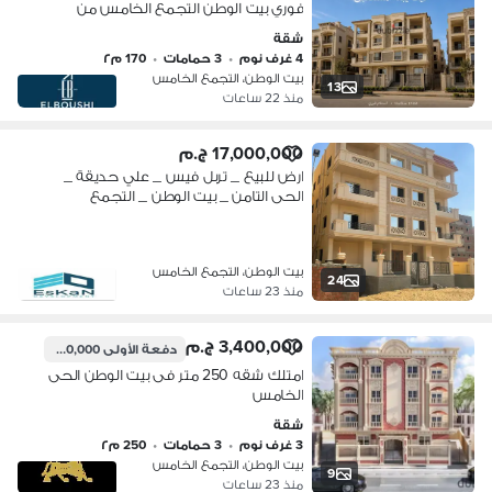
فوري بيت الوطن التجمع الخامس من
المالك مباشرة بخصم علي الكاش بالقرب
شقة
من Mivida compound و AUC 5th
4 غرف نوم
•
3 حمامات
•
170 م٢
settlement
بيت الوطن، التجمع الخامس
13
منذ 22 ساعات
17,000,000 ج.م
ارض للبيع _ تربل فيس _ علي حديقة _
الحى التامن _ بيت الوطن _ التجمع
الخامس
بيت الوطن، التجمع الخامس
24
منذ 23 ساعات
3,400,000 ج.م
دفعة الأولى
1,700,000 ج.م
امتلك شقه 250 متر فى بيت الوطن الحى
الخامس
شقة
3 غرف نوم
•
3 حمامات
•
250 م٢
بيت الوطن، التجمع الخامس
9
منذ 23 ساعات