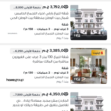
3,792,000 ج.م
دفعة الأولى
948,000 ج.م
شقه للبيع بارقي احياء التجمع الخامس
شمال بيت الوطن منطقة بيت الوطن الحي
الثانثي بحري صريح وفيو جاردن خامس
شقة
نمره من شارع النوادي مساحه 158م
3 غرف نوم
•
3 حمامات
•
158 م٢
بجاردن 50م
بيت الوطن، التجمع الخامس
11
منذ 1 يوم
3,385,000 ج.م
دفعة الأولى
846,250 ج.م
إيليت
شقة للبيع 130 متر 3 غرف على الفيوزون
مباشرة من المالك مباشرة
شقة
3 غرف نوم
•
2 حمامات
•
130 م٢
بيت الوطن، التجمع الخامس
11
منذ 1 يوم
4,350,000 ج.م
دفعة الأولى
1,087,500 ج.م
الجاردن مش مجرد مساحة زيادة. . دي
تفاصيل بتفرق في طريقة حياتك لو بتدور
على وحدة تجمع بين الراحة، الخصوصية،