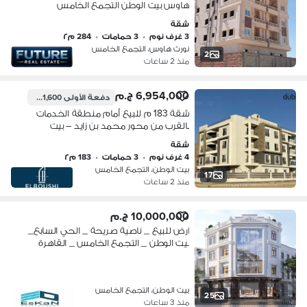
هاوس بيت الوطن التجمع الخامس
شقة
3 غرف نوم
•
3 حمامات
•
284 م٢
نورث هاوس، التجمع الخامس
2
منذ 2 ساعات
6,954,000 ج.م
دفعة الأولى
2,781,600 ج.م
شقة 183 م للبيع أمام منطقة الخدمات
بالقرب من محور محمد بن زايد – بيت
الوطن الحي الثامن
شقة
4 غرف نوم
•
3 حمامات
•
183 م٢
بيت الوطن، التجمع الخامس
17
منذ 2 ساعات
10,000,000 ج.م
ارض للبيع _ ناصية صريحة _ الحي السابع_
بيت الوطن _ التجمع الخامس _ القاهرة
الجديدة
بيت الوطن، التجمع الخامس
25
منذ 3 ساعات