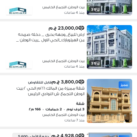
بيت الوطن، التجمع الخامس
31
منذ 4 ساعات
23,000,000 ج.م
ارض للبيع_وجهه بحرى _ دخله صريحه
من الهيلوبارك_الحي الاول _بيت الوطن _
التجمع الخامس
بيت الوطن، التجمع الخامس
31
منذ 4 ساعات
3,800,000 ج.م
قابل للتفاوض
مميز
شقة مميزة من المالك ١٦٦م الحي ٢ بيت
الوطن التجمع ش النوادي الرئيس
شقة
3 غرف نوم
•
2 حمامات
•
166 م٢
بيت الوطن، التجمع الخامس
منذ 7 ساعات
4,928,000 ج.م
دفعة الأولى
985,600 ج.م