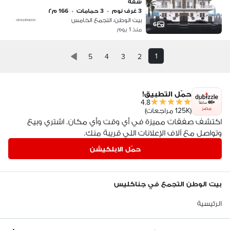
شقة
والمساحة الخارجية، فالأرضي ده في بيت
3 غرف نوم
•
3 حمامات
•
166 م٢
الوطن
بيت الوطن، التجمع الخامس
6
منذ 1 يوم
1
5
4
3
2
حمّل التطبيق!
4.8
مصر
(125K مراجعات)
اكتشف صفقات مميزة في أي وقت وأي مكان. اشتري وبيع
وتواصل مع آلاف الإعلانات اللي قريبة منك.
حمّل الابلكيشن
بيت الوطن التجمع في جناكليس
الرئيسية