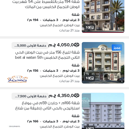
شقه 194 متر بالتقسيط على 54 شهر بيت
الوطن التجمع الخامس من المالك
شقة
3 غرف نوم
•
3 حمامات
•
194 م٢
بيت الوطن، التجمع الخامس
10
منذ 21 ساعات
4,050,000 ج.م
دفعة الأولى
1,215,000 ج.م
مميز
شقة للبيع 156 متر في بيت الوطن الحي
الثاني التجمع الخامس beit al watan 5th
settlement new cairo
شقة
3 غرف نوم
•
3 حمامات
•
156 م٢
بيت الوطن، التجمع الخامس
10
منذ 21 ساعات
4,350,000 ج.م
دفعة الأولى
1,087,500 ج.م
شقة 166م + جاردن 59م في موقع
استراتيجي بالحي الثاني (دقيقة من شارع
النوادي)
شقة
3 غرف نوم
•
3 حمامات
•
166 م٢
بيت الوطن، التجمع الخامس
10