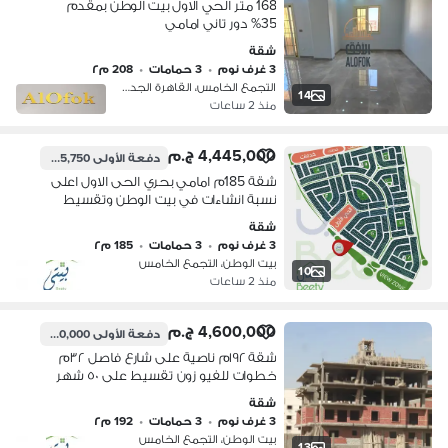
168 متر الحي الاول بيت الوطن بمقدم
35% دور تاني امامي
شقة
3 غرف نوم
•
3 حمامات
•
208 م٢
التجمع الخامس، القاهرة الجديدة
14
منذ 2 ساعات
4,445,000 ج.م
دفعة الأولى
1,555,750 ج.م
شقة 185م امامي بحري الحى الاول اعلى
نسبة انشاءات في بيت الوطن وتقسيط
على 36 شهر
شقة
3 غرف نوم
•
3 حمامات
•
185 م٢
بيت الوطن، التجمع الخامس
10
منذ 2 ساعات
4,600,000 ج.م
دفعة الأولى
1,380,000 ج.م
شقة ١٩٢م ناصية على شارع فاصل ٣٢م
خطوات للفيو زون تقسيط على ٥٠ شهر
شقة
3 غرف نوم
•
3 حمامات
•
192 م٢
بيت الوطن، التجمع الخامس
13