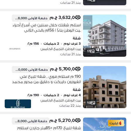
منذ 21 ساعات
3,632,000 ج.م
دفعة الأولى
908,000 ج.م
استلم شقتك خلال سنتين في أسرع أحياء
بيت الوطن بناءً! | 156م بالحي الثاني
شقة
3 غرف نوم
•
2 حمامات
•
156 م٢
بيت الوطن، التجمع الخامس
11
منذ 21 ساعات
5,700,000 ج.م
دفعة الأولى
2,280,000 ج.م
190 م استلام فوري , شقه للبيع علي
الفيوزون دايركت و دقايق من محور محمد
بن زايد .
شقة
4 غرف نوم
•
2 حمامات
•
190 م٢
بيت الوطن، التجمع الخامس
10
منذ 22 ساعات
5,270,000 ج.م
دفعة الأولى
2,108,000 ج.م
إيليت
شقة للبيع 170م +85متر جاردن استلام