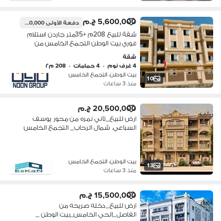
5,600,000 ج.م
دفعة الأولى
2,800,000 ج.م
شقة للبيع 208م +35متر جاردن استلام
فوري بيت الوطن التجمع الخامس من
المالك مباشرة - اقل سعر للمتر
شقة
4 غرف نوم
•
4 حمامات
•
208 م٢
بيت الوطن، التجمع الخامس
10
منذ 3 ساعات
20,500,000 ج.م
ارض للبيع_تاني نمره من محور يوسف
السباعي. شمال الرحاب_ التجمع الخامس
_ القاهرة الجديدة
بيت الوطن، التجمع الخامس
13
منذ 3 ساعات
15,500,000 ج.م
ارض للبيع_دخله صريحه من
الفاصل_الحي الخامس_بيت الوطن _