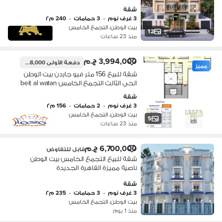
شقة
3 غرف نوم
•
3 حمامات
•
240 م٢
بيت الوطن، التجمع الخامس
12
منذ 23 ساعات
3,994,000 ج.م
دفعة الأولى
998,000 ج.م
مميز
شقة للبيع 156 متر فيو جاردن بيت الوطن
الحي الثالث التجمع الخامس beit al watan
5th settlement new cairo
شقة
3 غرف نوم
•
2 حمامات
•
156 م٢
بيت الوطن، التجمع الخامس
5
منذ 23 ساعات
6,700,000 ج.م
قابل للتفاوض
شقة للبيع التجمع الخامس بيت الوطن
ناصية مميزة القاهرة الجديدة
شقة
3 غرف نوم
•
3 حمامات
•
235 م٢
بيت الوطن، التجمع الخامس
منذ 1 يوم