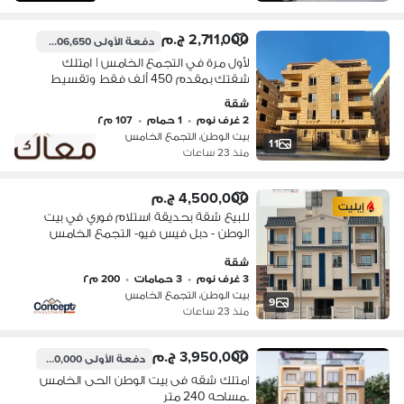
2,711,000 ج.م
دفعة الأولى
406,650 ج.م
لأول مرة في التجمع الخامس | امتلك
شقتك بمقدم 450 ألف فقط وتقسيط
علي 15 سنة
شقة
2 غرف نوم
•
1 حمام
•
107 م٢
بيت الوطن، التجمع الخامس
11
منذ 23 ساعات
4,500,000 ج.م
إيليت
للبيع شقة بحديقة استلام فوري في بيت
الوطن - دبل فيس فيو- التجمع الخامس
شقة
3 غرف نوم
•
3 حمامات
•
200 م٢
بيت الوطن، التجمع الخامس
9
منذ 23 ساعات
3,950,000 ج.م
دفعة الأولى
1,900,000 ج.م
امتلك شقه فى بيت الوطن الحى الخامس
بمساحه 240 متر