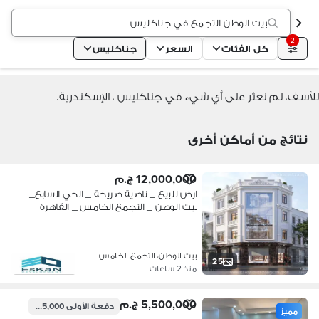
بيت الوطن التجمع في جناكليس
2
كل الفئات
السعر
جناكليس
للأسف، لم نعثر على أي شيء في جناكليس ، الإسكندرية.
نتائج من أماكن أخرى
12,000,000 ج.م
ارض للبيع _ ناصية صريحة _ الحي السابع_
بيت الوطن _ التجمع الخامس _ القاهرة
الجديدة
بيت الوطن، التجمع الخامس
25
منذ 2 ساعات
5,500,000 ج.م
دفعة الأولى
1,925,000 ج.م
مميز