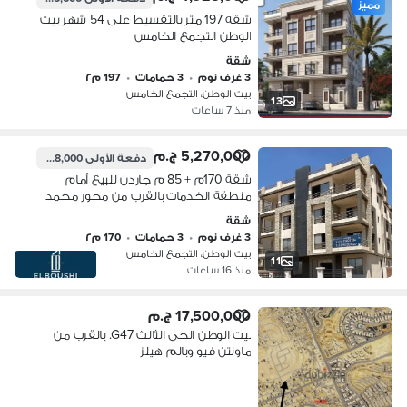
مميز
شقه 197 متر بالتقسيط على 54 شهر بيت
الوطن التجمع الخامس
شقة
3 غرف نوم
•
3 حمامات
•
197 م٢
بيت الوطن، التجمع الخامس
13
منذ 7 ساعات
5,270,000 ج.م
دفعة الأولى
2,108,000 ج.م
شقة 170م + 85 م جاردن للبيع أمام
منطقة الخدمات بالقرب من محور محمد
بن زايد – بيت الوطن الحي السادس
شقة
3 غرف نوم
•
3 حمامات
•
170 م٢
بيت الوطن، التجمع الخامس
11
منذ 16 ساعات
17,500,000 ج.م
بيت الوطن الحى الثالث G47. بالقرب من
ماونتن فيو وبالم هيلز