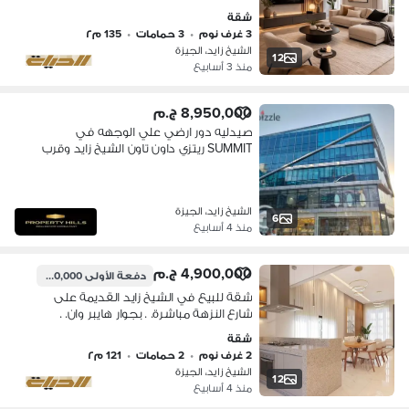
خصم لفترة محدودة | مقدم 10%
شقة
وتقسيط على أطول فترة
3 غرف نوم
•
3 حمامات
•
135 م٢
الشيخ زايد، الجيزة
12
منذ 3 أسابيع
8,950,000 ج.م
صيدليه دور ارضي علي الوجهه في
SUMMIT ريتزي داون تاون الشيخ زايد وقرب
اركان بلازا
الشيخ زايد، الجيزة
6
منذ 4 أسابيع
4,900,000 ج.م
دفعة الأولى
490,000 ج.م
شقة للبيع في الشيخ زايد القديمة على
شارع النزهة مباشرة. . بجوار هايبر وان. .
بمقدم 10% وتقسيط 8 سنين
شقة
2 غرف نوم
•
2 حمامات
•
121 م٢
الشيخ زايد، الجيزة
12
منذ 4 أسابيع