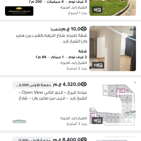
3 غرف نوم
•
4 حمامات
•
200 م٢
الشيخ زايد، الجيزة
9
منذ 1 أسبوع
10,000 ج.م
شهرياً
شقة للايجار شارع النزهه بالقرب من هايبر
وان الشيخ زايد
شقة
2 غرف نوم
•
1 حمام
•
84 م٢
الشيخ زايد، الجيزة
10
منذ 2 أسابيع
4,320,000 ج.م
دفعة الأولى
432,000 ج.م
عيادة للبيع – الدور الثاني Open View --
الشيخ زايد -- قريب من هايبر وان -- شارع
النزهه
الشيخ زايد، الجيزة
9
منذ 3 أسابيع
8,400,000 ج.م
دفعة الأولى
840,000 ج.م