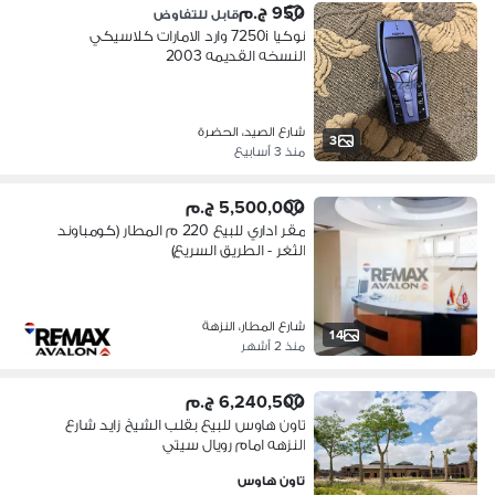
950 ج.م
قابل للتفاوض
نوكيا 7250i وارد الامارات كلاسيكي
النسخه القديمه 2003
شارع الصيد، الحضرة
3
منذ 3 أسابيع
5,500,000 ج.م
مقر اداري للبيع 220 م المطار (كومباوند
الثغر - الطريق السريع)
شارع المطار، النزهة
14
منذ 2 أشهر
6,240,500 ج.م
تاون هاوس للبيع بقلب الشيخ زايد شارع
النزهه امام رويال سيتي
تاون هاوس