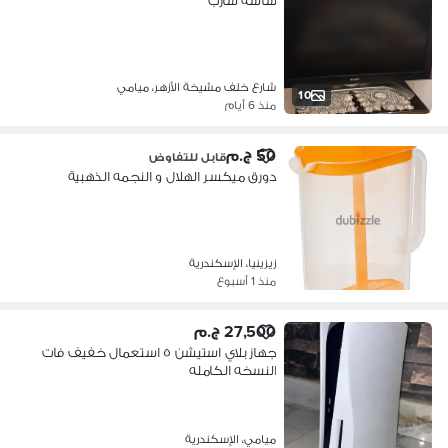
شاشه شارب
شارع خلف مشيخة الأزهر، ميامي
10
منذ 6 أيام
50 ج.م
قابل للتفاوض
دورق ميكسر الهلال و النجمه الذهبية
زيزينيا، الإسكندرية
منذ 1 أسبوع
27,500 ج.م
جهاز بلاي استيشن ٥ استعمال خفيف فات
النسخه الكامله
ميامي، الإسكندرية