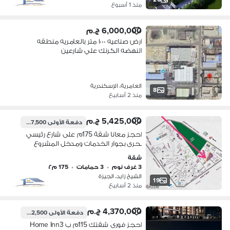
منذ 1 أسبوع
6,000,000 ج.م
ارض صناعيه ١٠٠٠ متر بالعامريه منطقه
النهضه الكرنك علي شارعين
العامرية، الإسكندرية
8
منذ 2 أسابيع
5,425,000 ج.م
دفعة الأولى
1,627,500 ج.م
احجز معانا شقة 175م على شارع رئيسي
بحرى بجوار الخدمات ومدخل المشروع
بالشيخ زايد امام فيلدج ويست درة وخلف
شقة
رويال سيتي خطوات لشارع النزهة وهايبر1
3 غرف نوم
•
3 حمامات
•
175 م٢
بالقسط
الشيخ زايد، الجيزة
19
منذ 2 أسابيع
4,370,000 ج.م
دفعة الأولى
1,092,500 ج.م
احجز فورى شقتك 115م ب Home Inn3