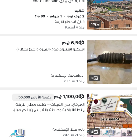
استيلا دي ماري chalet for sale
شاليه
2 غرف نوم
•
1 حمام
•
90 م٢
شارع 6، مطار النزهة
19
منذ 4 أسابيع
6,500 ج.م
اسكترا استيراد فوق النمره واحد( تحفه )
الابراهيمية، الإسكندرية
2
منذ 9 ساعات
1,100,000 ج.م
دفعة الأولى
550,000 ج.م
الموقع: حي الفيلات – خلف مطار النزهة
منطقة راقية وهادئة، بالقرب من بالم هيلز،
نادي وادي دجلة، كارفور سيتي سنتر،
ومستشفى إيليت.
بالم هيلز، الإسكندرية
4
منذ 21 ساعات