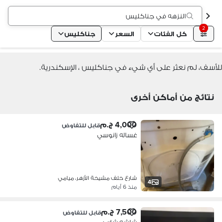
النزهه في جناكليس
2
كل الفئات
السعر
جناكليس
للأسف، لم نعثر على أي شيء في جناكليس ، الإسكندرية.
نتائج من أماكن أخرى
4,000 ج.م
قابل للتفاوض
غساله زانوسي
شارع خلف مشيخة الأزهر، ميامي
4
منذ 6 أيام
7,500 ج.م
قابل للتفاوض