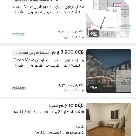
محل تجاري للبيع – الدور الأول Open View
-- الشيخ زايد -- قريب من هايبر وان -- شارع
النزهه
الشيخ زايد، الجيزة
9
منذ 3 أسابيع
7,500,000 ج.م
دفعة الأولى
750,000 ج.م
محل تجاري للبيع – دور أرضي Open View
-- الشيخ زايد -- قريب من هايبر وان -- شارع
النزهه - فرصة استثمارية قوية لامتلاك
محل تجاري بموقع مميز .
الشيخ زايد، الجيزة
8
منذ 3 أسابيع
10,000 ج.م
شهرياً
شقة للايجار 84 متر الشيخ زايد شارع النزهه
شقة
2 غرف نوم
•
1 حمام
•
84 م٢