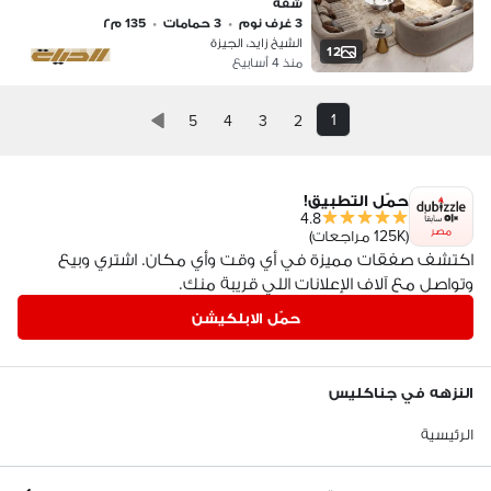
شقة
وتقسيط على أطول فترة
3 غرف نوم
•
3 حمامات
•
135 م٢
الشيخ زايد، الجيزة
12
منذ 4 أسابيع
1
5
4
3
2
حمّل التطبيق!
4.8
مصر
(125K مراجعات)
اكتشف صفقات مميزة في أي وقت وأي مكان. اشتري وبيع
وتواصل مع آلاف الإعلانات اللي قريبة منك.
حمّل الابلكيشن
النزهه في جناكليس
الرئيسية