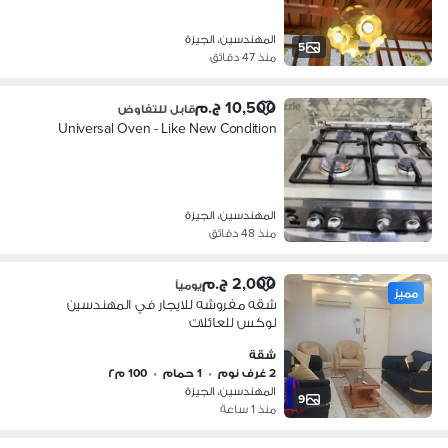
المهندسين، الجيزة
5
منذ 47 دقائق
10,500 ج.م
قابل للتفاوض
Universal Oven - Like New Condition
المهندسين، الجيزة
منذ 48 دقائق
2,000 ج.م
يومياً
مميز
شقه مفروشه للايجار في المهندسين
لوكس للعائلات
شقة
2 غرف نوم
•
1 حمام
•
100 م٢
المهندسين، الجيزة
9
منذ 1 ساعة