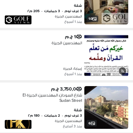
المهندسين تشطيب الترا سوبر لوكس
شقة
بالفرش والاجهزة والتكيفات جاهز على
3 غرف نوم
•
3 حمامات
•
205 م٢
السكن ب2 اسانسير
المهندسين، الجيزة
10
منذ 1 أسبوع
100 ج.م
المهندسين الجيزة
إمبابة، الجيزة
منذ 1 أسبوع
3,750,000 ج.م
شارع السودان، المهندسين، الجيزة El
Sudan Street
شقة
3 غرف نوم
•
2 حمامات
•
180 م٢
المهندسين، الجيزة
6
منذ 3 أسابيع