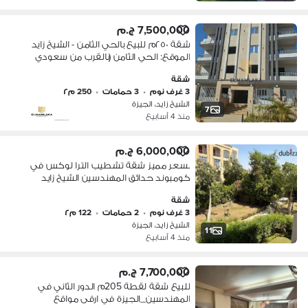
7,500,000 ج.م
الموقع: الحي الثامن (بالقرب من سعودي
ماركت وحديقة المهندسين)،
شقة
3 غرف نوم
•
3 حمامات
•
250 م٢
الشيخ زايد، الجيزة
7
منذ 4 أسابيع
6,000,000 ج.م
بسعر مميز شقة تشطيب الترا لوكس في
كومبوند حدائق المهندسين الشيخ زايد
شقة
3 غرف نوم
•
2 حمامات
•
122 م٢
الشيخ زايد، الجيزة
11
منذ 4 أسابيع
7,700,000 ج.م
للبيع شقة لقطة 205م الدور الثاني في
المهندسين_الجيزة في ارقى مواقع