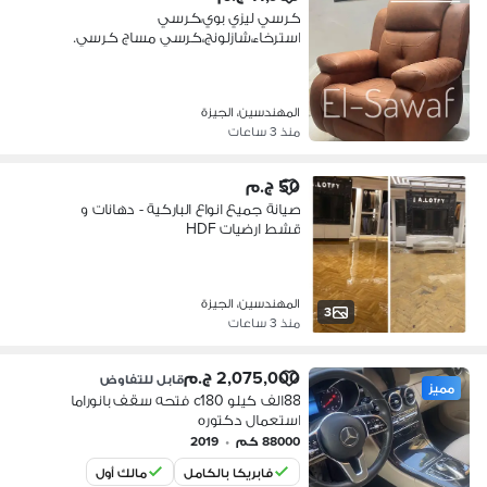
كرسي ليزي بوي،كرسي
استرخاء،شازلونج،كرسي مساج كرسي.
يكلاينر،شحن مجاني
المهندسين، الجيزة
منذ 3 ساعات
50 ج.م
صيانة جميع انواع الباركية - دهانات و
قشط ارضيات HDF
المهندسين، الجيزة
3
منذ 3 ساعات
2,075,000 ج.م
قابل للتفاوض
مميز
88الف كيلو c180 فتحه سقف بانوراما
استعمال دكتوره
88000 كم
•
2019
فابريكا بالكامل
مالك أول