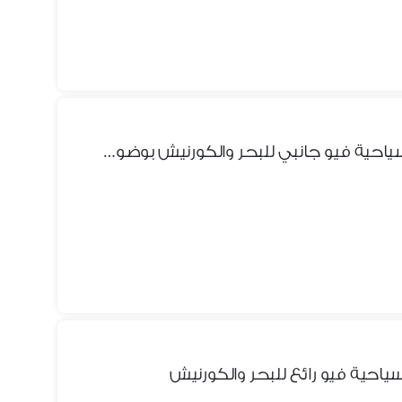
شقة للايجار مفروش بميامي السياحية فيو جانبي للبحر والكورنيش بوضوح وقريبة لجميع مراكز التسوق والمولات والكافيهات والبرندات وحدائق المنتزه والمعمورة الشاطئ
ياحية فيو رائع للبحر والكورنيش