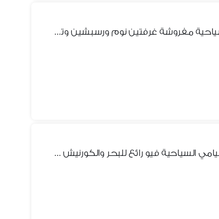
شقة للايجار بمنطقة ميامي السياحية مفروشة غرفتين نوم ورسبشين وترااااس فيو للبحر والكورنيش بوضوح
شقة للايجار مفروش بمنطقة ميامي السياحية فيو رائع للبحر والكورنيش وتري البحر والكورنيش بوضوح