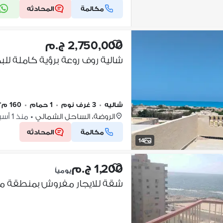
مكالمة
المحادثه
2,750,000 ج.م
شالية روف روعة برؤية كاملة للب
شاليه
•
3 غرف نوم
•
1 حمام
•
160 م٢
الروضة، الساحل الشمالي
•
منذ 1 أسبوع
مكالمة
المحادثه
14
1,200 ج.م
يومياً