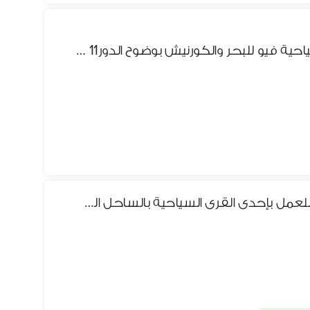
مباشرشقه بمنطقة ميامي السياحية فيو للبحر والكورنيش بوضوح الدور11 أسانسير
مطلوب مشرفون امن وحراسة للعمل بإحدى القرى السياحية بالساحل الشمالي