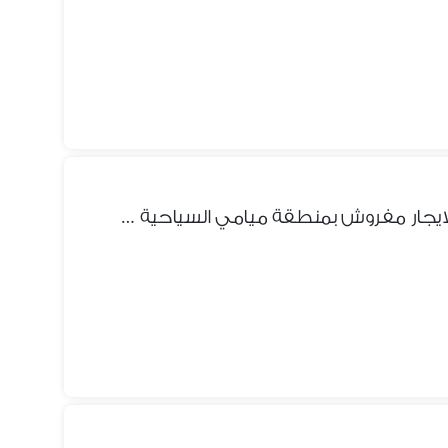
فرصة عرض اليوم فقط شقة للايجار مفروش بمنطقة ميامي السياحية فيو للبحر والكورنيش