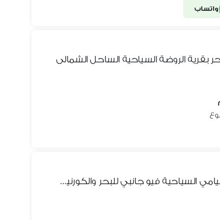
واتساب
حر بقرية الروضة السياحية الساحل الشمالى
شقة للايجار مفروش بمنطقة ميامي السياحية فيو جانبي للبحر والكورنيش بوضوح وقريبة لجميع الخدمات العامة ومراكز التسوق والمولات والكافيهات والبرندات وحدائق المنتزه والمعمورة الشاطئ