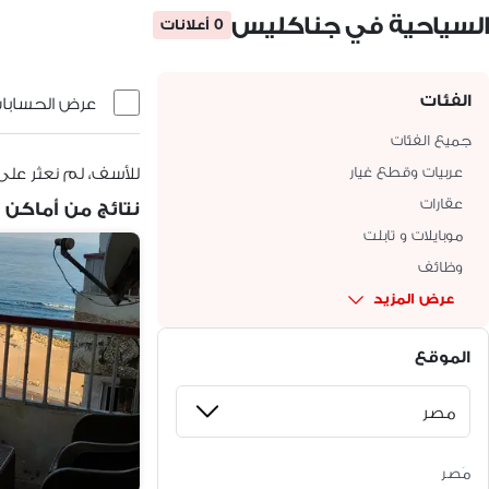
السياحية في جناكليس
0 أعلانات
الفئات
عرض الحسابات 
جميع الفئات
عربيات وقطع غيار
للأسف، لم نعثر على
عقارات
نتائج من أماكن 
موبايلات و تابلت
وظائف
عرض المزيد
الموقع
مَصر