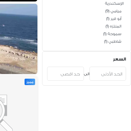
الإسكندرية
ميامي
(
9
)
أبو قير
(
1
)
المنتزه
(
1
)
سموحة
(
1
)
شاطبي
(
1
)
السعر
الى
مميز