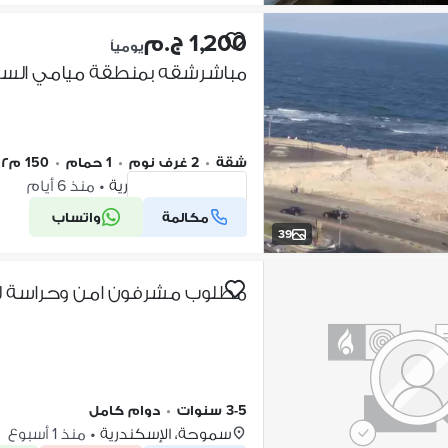
1,200 ج.م
يومياً
شقة
•
2 غرف نوم
•
1 حمام
•
150 م٢
ميامي، الإسكندرية
•
منذ 6 أيام
مكالمة
واتساب
شركة موثقة
39
3-5 سنوات
•
دوام كامل
سموحة، الإسكندرية
•
منذ 1 أسبوع