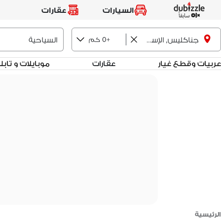
السيارات
عقارات
+0 كم
جناكليس, الإسكندرية
عربيات وقطع غيار
عقارات
موبايلات و تاب
الرئيسية