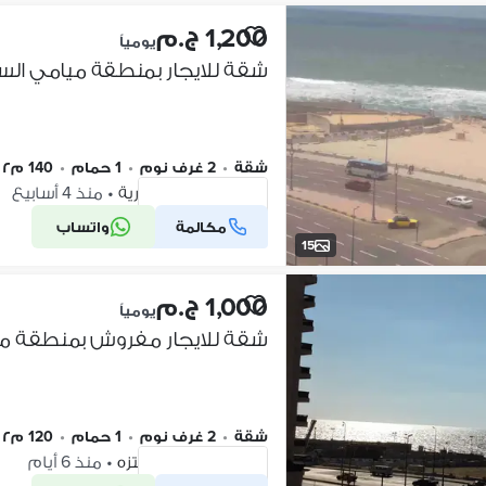
1,200 ج.م
يومياً
شقة
•
2 غرف نوم
•
1 حمام
•
140 م٢
ميامي، الإسكندرية
•
منذ 4 أسابيع
مكالمة
واتساب
شركة موثقة
15
1,000 ج.م
يومياً
شقة
•
2 غرف نوم
•
1 حمام
•
120 م٢
قصر المنتزة، المنتزه
•
منذ 6 أيام