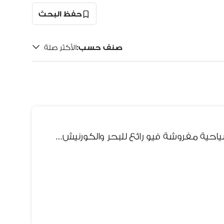
حفظ البحث
صنف حسب
:
الأكثر صلة
شقة للايجار بمنطقه ميامي السياحية مفروشة فيو رائع للبحر والكورنيش غرفتين نوم ورسبشين