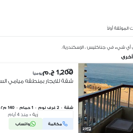
الموثقة أولاً
 أي شيء في جناكليس ، الإسكندرية.
أخرى
1,200 ج.م
يومياً
شقة
•
2 غرف نوم
•
1 حمام
•
140 م٢
ميامي، الإسكندرية
•
منذ 4 أيام
مكالمة
واتساب
شركة موثقة
27