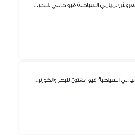
عرض اليوم فقط شقة للإيجار مفروش بميامي السياحية فيو جانبي للبحر والكورنيش
شقة مفروشة للإيجار بمنطقة ميامي السياحية فيو مفتوح للبحر والكورنيش بوضوح وقريبة لجميع مراكز التسوق والمولات والكافيهات والبرندات وحدائق المنتزه والمعمورة الشاطئ