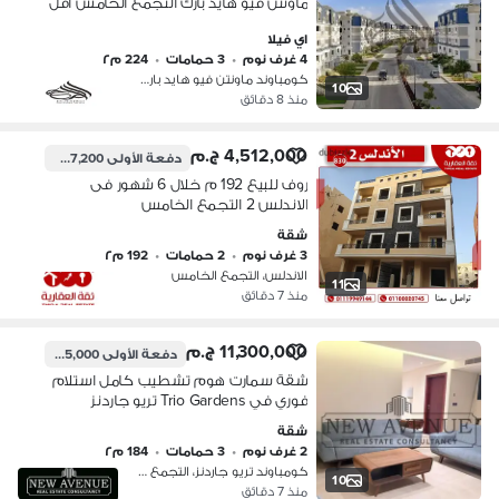
ماونتن فيو هايد بارك التجمع الخامس اقل
من سعر السوق موقع مميز Mountain
اي فيلا
View hyde park
4 غرف نوم
•
3 حمامات
•
224 م٢
كومباوند ماونتن فيو هايد بارك، التج…
10
منذ 8 دقائق
4,512,000 ج.م
دفعة الأولى
2,707,200 ج.م
روف للبيع 192 م خلال 6 شهور فى
الاندلس 2 التجمع الخامس
شقة
3 غرف نوم
•
2 حمامات
•
192 م٢
الاندلس، التجمع الخامس
11
منذ 7 دقائق
11,300,000 ج.م
دفعة الأولى
6,165,000 ج.م
شقة سمارت هوم تشطيب كامل استلام
فوري في Trio Gardens تريو جاردنز
القاهرة الجديدة من M Square موقع
شقة
مميز مع دفعة مقدمة وتقسيط
2 غرف نوم
•
3 حمامات
•
184 م٢
كومباوند تريو جاردنز، التجمع الخامس
10
منذ 7 دقائق