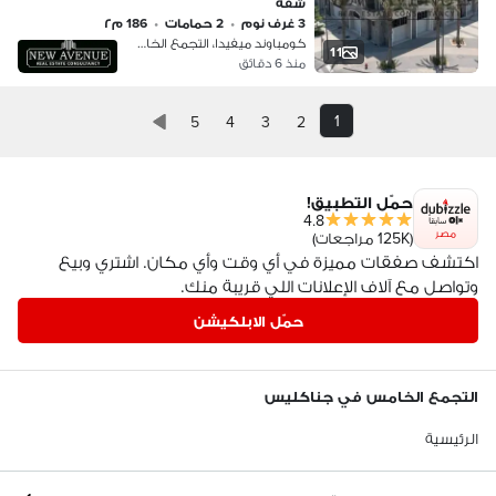
شقة
3 غرف نوم
•
2 حمامات
•
186 م٢
كومباوند ميفيدا، التجمع الخامس
11
منذ 6 دقائق
1
5
4
3
2
حمّل التطبيق!
4.8
مصر
(125K مراجعات)
اكتشف صفقات مميزة في أي وقت وأي مكان. اشتري وبيع
وتواصل مع آلاف الإعلانات اللي قريبة منك.
حمّل الابلكيشن
التجمع الخامس في جناكليس
الرئيسية