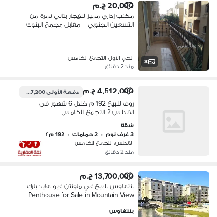
20,000 ج.م
مكتب إداري مميز للإيجار بتاني نمرة من
التسعين الجنوبي – مقابل مجمع البنوك |
التجمع الخامس
الحي الاول، التجمع الخامس
3
منذ 2 دقائق
4,512,000 ج.م
دفعة الأولى
2,707,200 ج.م
روف للبيع 192 م خلال 6 شهور فى
الاندلس 2 التجمع الخامس
شقة
3 غرف نوم
•
2 حمامات
•
192 م٢
الاندلس، التجمع الخامس
منذ 2 دقائق
13,700,000 ج.م
بنتهاوس للبيع في ماونتن فيو هايد بارك
Penthouse for Sale in Mountain View
Hyde Park
بنتهاوس