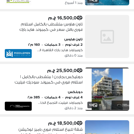
منذ 1 أسبوع
16,500,000 ج.م
تاون هاوس متشطب بالكامل استلام
فوري باقل سعر في كمبوند هايد بارك
التجمع القاهره الجديده hyde park
تاون هاوس
2 غرف نوم
•
3 حمامات
•
160 م٢
كومباوند هايد بارك القاهرة الجديدة،…
منذ 0 دقائق
25,500,000 ج.م
دوبليكس بجاردن | متشطب بالكامل |
استلام فوري في كميوند سوديك فيليت
التجمع الخامس Sodic Villette New Cairo
دوبلكس
4 غرف نوم
•
4 حمامات
•
385 م٢
كومباوند فيليت، التجمع الخامس
10
منذ 2 دقائق
18,500,000 ج.م
شقة للبيع استلام فوري باميز لوكيشن