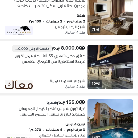
للايجار شقه مفروش بمدينه الرحاب فرش
مودرن بحاله اول سكن تشطيبات خاصه
بأثاث عصري - الرحاب، التجمع الخامس
شقة
2 غرف نوم
•
2 حمامات
•
100 م٢
شارع الرحاب، أبو قير
7
منذ 4 أسابيع
8,000,000 ج.م
دفعة الأولى
4,000,000 ج.م
حقق دخل شهري 55 ألف جنيه من أقوى
فرصة استثمارية في التجمع الخامس
شارع البنفسج، العامرية
10
منذ 2 أسابيع
155,000 ج.م
شهرياً
فيلا توين هاوس فاخر للايجار المفروش
كمبوند ليان ريزيدنس التجمع الخامس
المساحه 270 م ارضي واول وروف حمام
توين هاوس
سباحه خاص 3 غرف منهم غرفة ماستر
3 غرف نوم
•
4 حمامات
•
270 م٢
بدرسينج
ليانا ريزيدنس، الساحل الشمالي
14