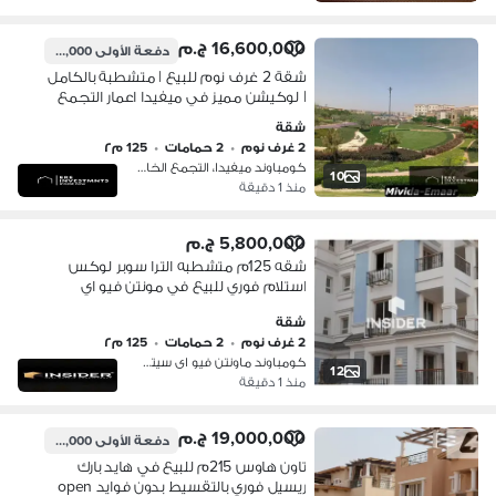
16,600,000 ج.م
دفعة الأولى
14,000,000 ج.م
شقة 2 غرف نوم للبيع | متشطبة بالكامل
| لوكيشن مميز في ميفيدا اعمار التجمع
الخامس Mivida Emaar New Cairo
شقة
2 غرف نوم
•
2 حمامات
•
125 م٢
كومباوند ميفيدا، التجمع الخامس
10
منذ 1 دقيقة
5,800,000 ج.م
شقه 125م متشطبه الترا سوبر لوكس
استلام فوري للبيع في مونتن فيو اي
سيتي - القاهره الجديده
شقة
2 غرف نوم
•
2 حمامات
•
125 م٢
كومباوند ماونتن فيو اى سيتي، التجمع…
12
منذ 1 دقيقة
19,000,000 ج.م
دفعة الأولى
13,000,000 ج.م
تاون هاوس 215م للبيع في هايد بارك
ريسيل فوري بالتقسيط بدون فوايد open