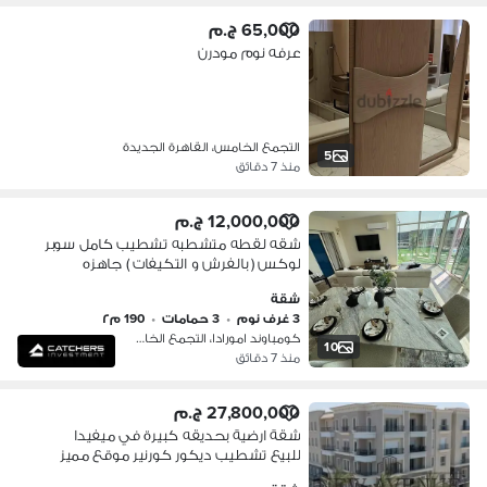
65,000 ج.م
عرفه نوم مودرن
التجمع الخامس، القاهرة الجديدة
5
منذ 7 دقائق
12,000,000 ج.م
شقه لقطه متشطبه تشطيب كامل سوبر
لوكس ( بالفرش و التكيفات ) جاهزه
للمعاينه في التجمع الخامس بالقرب من
شقة
الجامعه الامريكيه - القاهرة الجديدة
3 غرف نوم
•
3 حمامات
•
190 م٢
كومباوند امورادا، التجمع الخامس
10
منذ 7 دقائق
27,800,000 ج.م
شقة ارضية بحديقه كبيرة في ميفيدا
للبيع تشطيب ديكور كورنير موقع مميز