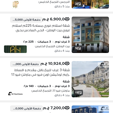
النرجس، التجمع الخامس
2
منذ 5 دقائق
6,900,000 ج.م
دفعة الأولى
2,415,000 ج.م
شقة استلام فوري مساحة 225م استلام
فوري بيت الوطن - الحي السادس بحري
صريح شارع عرضة 72م
شقة
3 غرف نوم
•
3 حمامات
•
225 م٢
بيت الوطن، التجمع الخامس
5
منذ 4 دقائق
10,924,000 ج.م
دفعة الأولى
8,500,000 ج.م
شقة 3 غرف للبيع باقل مقدم و اقساط
برايم لوكيشن اوبن فيو في ماونتن فيو 1.1
التجمع الخامس القاهرة
شقة
الجديدةMountain View 1.1 Fifth
3 غرف نوم
•
3 حمامات
•
140 م٢
Settlement New Cairo
ماونتن فيو 1.1، التجمع الخامس
11
منذ 4 دقائق
7,200,000 ج.م
دفعة الأولى
5,200,000 ج.م