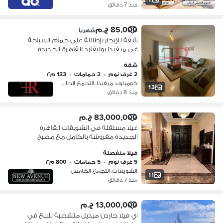
منذ 7 دقائق
85,000 ج.م
شهرياً
شقة للإيجار بإطلالة على حمام السباحة
في ميفيدا بوليفارد القاهرة الجديدة
شقة
2 غرف نوم
•
2 حمامات
•
133 م٢
كومباوند ميفيدا، التجمع الخامس
13
منذ 8 دقائق
83,000,000 ج.م
فيلا مستقلة في الشويفات القاهرة
الجديدة مفروشة بالكامل مع مطبخ
مجهز وتكييفات تضم غرفة جيم وحمام
فيلا منفصلة
سباحة بإطلالة على اللاندسكيب
5 غرف نوم
•
5 حمامات
•
800 م٢
الشويفات، التجمع الخامس
11
منذ 7 دقائق
13,000,000 ج.م
اي فيلا جاردن ميديل متشطبة للبيع في