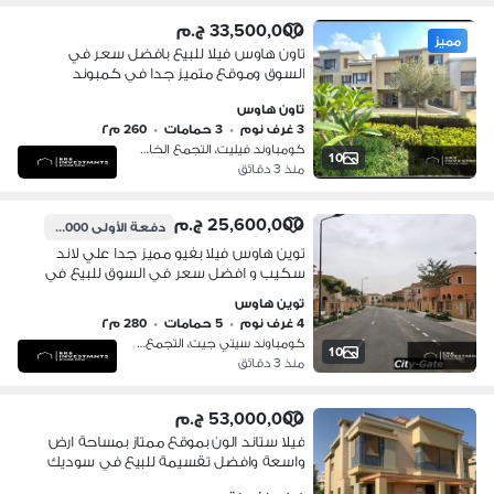
33,500,000 ج.م
مميز
تاون هاوس فيلا للبيع بافضل سعر في
السوق وموقع متميز جدا في كمبوند
سوديك فيليت التجمع الخامس Sodic
تاون هاوس
Villette New Cairo
3 غرف نوم
•
3 حمامات
•
260 م٢
كومباوند فيليت، التجمع الخامس
10
منذ 3 دقائق
25,600,000 ج.م
دفعة الأولى
25,000,000 ج.م
توين هاوس فيلا بفيو مميز جدا علي لاند
سكيب و افضل سعر في السوق للبيع في
سيتي جيت التجمع الخامس City gate
توين هاوس
New Cairo
4 غرف نوم
•
5 حمامات
•
280 م٢
كومباوند سيتي جيت، التجمع الخامس
10
منذ 3 دقائق
53,000,000 ج.م
فيلا ستاند الون بموقع ممتاز بمساحة ارض
واسعة وافضل تقسيمة للبيع في سوديك
فيليت التجمع الخامس Sodic Villette