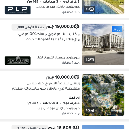
3 غرف نوم
•
3 حمامات
•
169 م٢
كومباوند ماونتن فيو هايد بارك، التج…
10
منذ 3 دقائق
19,000,000 ج.م
دفعة الأولى
14,200,000 ج.م
مميز
مكتب استلام فوري مساحة100م في
ماي بارك ميفيدا بالقاهرة الجديدة
كومباوند ميفيدا، التجمع الخامس
12
منذ 4 دقائق
18,000,000 ج.م
ريسيل لسرعة البيع اي فيلا جاردن
متشطبه في ماونتن فيو هايد بارك استلام
فوري
اي فيلا
4 غرف نوم
•
4 حمامات
•
287 م٢
كومباوند ماونتن فيو هايد بارك، التج…
10
منذ 2 دقائق
16,608,611 ج.م
دفعة الأولى
4,152,152 ج.م