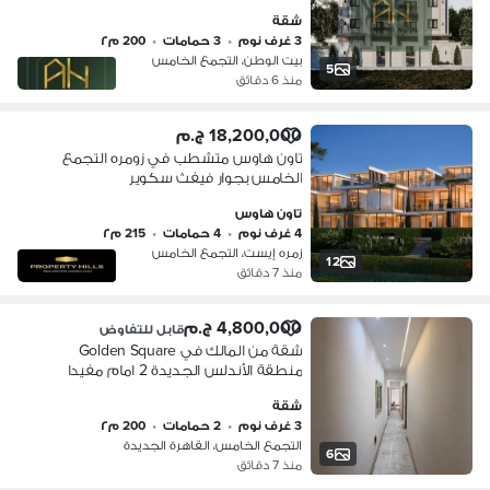
شقة
3 غرف نوم
•
3 حمامات
•
200 م٢
بيت الوطن، التجمع الخامس
5
منذ 6 دقائق
18,200,000 ج.م
تاون هاوس متشطب في زومره التجمع
الخامس بجوار فيفث سكوير
تاون هاوس
4 غرف نوم
•
4 حمامات
•
215 م٢
زمره إيست، التجمع الخامس
12
منذ 7 دقائق
4,800,000 ج.م
قابل للتفاوض
شقة من المالك في Golden Square
منطقة الأندلس الجديدة 2 امام مفيدا
شقة
3 غرف نوم
•
2 حمامات
•
200 م٢
التجمع الخامس، القاهرة الجديدة
6
منذ 7 دقائق