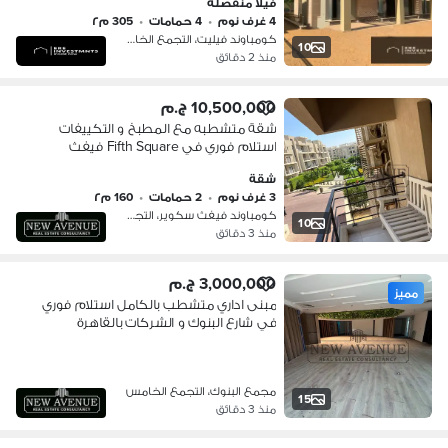
فيلا منفصلة
New Cairo
4 غرف نوم
•
4 حمامات
•
305 م٢
كومباوند فيليت، التجمع الخامس
10
منذ 2 دقائق
10,500,000 ج.م
شقة متشطبه مع المطبخ و التكييفات
استلام فوري في Fifth Square فيفث
سكوير المراسم التجمع الخامس موقع
شقة
مميز جدا ڤيو علي لاندسكيب بحري
3 غرف نوم
•
2 حمامات
•
160 م٢
كومباوند فيفث سكوير، التجمع الخامس
10
منذ 3 دقائق
3,000,000 ج.م
مميز
مبنى اداري متشطب بالكامل استلام فوري
في شارع البنوك و الشركات بالقاهرة
الجديدة
مجمع البنوك، التجمع الخامس
15
منذ 3 دقائق