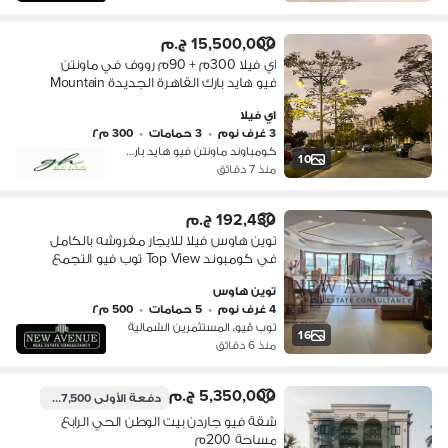
15,500,000 ج.م
اي فيلا 300م + 90م رووف في ماونتن
فيو هايد بارك القاهرة الجديدة Mountain
View Hyde Park New Cairo
اي فيلا
3 غرف نوم
•
3 حمامات
•
300 م٢
كومباوند ماونتن فيو هايد بارك، التج…
10
منذ 7 دقائق
192,430 ج.م
توين هاوس فيلا للايجار مفروشه بالكامل
في كومبوند Top View توب فيو التجمع
الخامس موقع مميز تطل علي حمام
توين هاوس
السباحه
4 غرف نوم
•
5 حمامات
•
500 م٢
توب ڤيو، المستثمرين الشمالية
16
منذ 6 دقائق
5,350,000 ج.م
دفعة الأولى
1,337,500 ج.م
شقة فيو جاردن بيت الوطن الحي الرابع
مساحة 200م