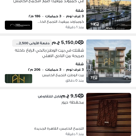
في كمبوند ميفيدا اعمار التجمع الخامس
Mivida Emaar New Cairo
شقة
3 غرف نوم
•
3 حمامات
•
186 م٢
كومباوند ميفيدا، التجمع الخامس
10
منذ 1 دقيقة
5,150,000 ج.م
دفعة الأولى
1,802,500 ج.م
شقتك في بيت الوطن بالحي الرابع داخله
صريحه من النادي الاهلي
شقة
3 غرف نوم
•
3 حمامات
•
206 م٢
بيت الوطن، التجمع الخامس
7
منذ 0 دقائق
9,500 ج.م
قابل للتفاوض
محفظه ديور
التجمع الخامس، القاهرة الجديدة
منذ 1 دقيقة