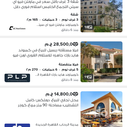
شقه 3 غرف بأقل سعر في ماونتن فيو اي
سيتي التجمع الخامس استلام فوري دابل
فيو
شقة
3 غرف نوم
•
3 حمامات
•
165 م٢
كومباوند ماونتن فيو اى سيتي، التجمع…
10
منذ 6 دقائق
28,500,000 ج.م
فيلا مستقله ريسيل للبيع في كمبوند
هايد بارك جاهزه للاستلام الفوري اوبن فيو
باقل سعر في السوق
فيلا منفصلة
5 غرف نوم
•
6 حمامات
•
270 م٢
كومباوند هايد بارك القاهرة الجديدة،…
11
منذ 8 دقائق
14,800,000 ج.م
محل تجاري للبيع، دوبلكس كامل
التشطيب، مساحته 90 متر مربع، كورنر
بإطلالة مميزة - جاهز للاستلام ، في
الرحاب، القاهرة الجديدة - التجمع الخامس
مدينة الرحاب، القاهرة الجديدة
7