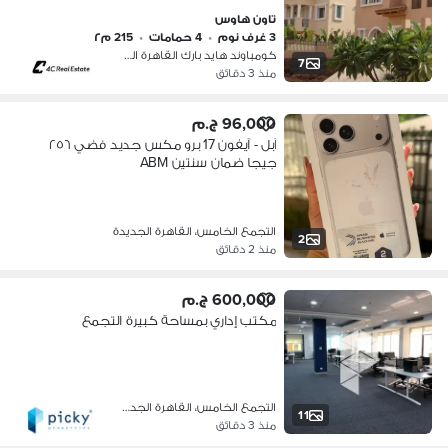
view landscape باقل اوفر جاهز للمعاينه
تاون هاوس
3 غرف نوم
•
4 حمامات
•
215 م٢
كومباوند هايد بارك القاهرة الجديدة،…
7
منذ 3 دقائق
96,000 ج.م
آبل - آيفون 17 برو مكس جديد فضي ٢٥٦
جيجا ضمان سنتين ABM
التجمع الخامس، القاهرة الجديدة
2
منذ 2 دقائق
600,000 ج.م
مكتب إداري بمساحة كبيرة التجمع
التجمع الخامس، القاهرة الجديدة
11
منذ 3 دقائق