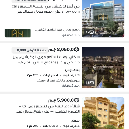
في أميز لوكيشن في التجمع الخامس car
showroom علي محور جمال عبدالناصر
مباشرة
محور جمال عبد الناصر، القاهرة الجدي…
12
منذ 3 دقائق
8,050,000 ج.م
دفعة الأولى
7,050,000 ج.م
سكاي لوفت استلام فوري, لوكيشن مميز
جدا في ماونتن فيو اي سيتي التجمع -
مرحلة MV park
بنتهاوس
3 غرف نوم
•
4 حمامات
•
155 م٢
كومباوند ماونتن فيو اى سيتي، التجمع…
13
منذ 2 دقائق
5,900,000 ج.م
شقة روف للبيع في النرجس عمارات –
التجمع الخامس – على شارع جمال عبد
الناصر مباشرة دقيقتين من مسجد
سطح
الشربتلي
4 غرف نوم
•
2 حمامات
•
210 م٢