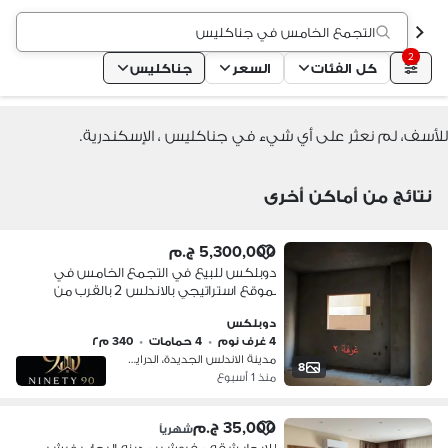
التجمع الخامس في جناكليس
2
كل الفئات
السعر
جناكليس
للأسف، لم نعثر على أي شيء في جناكليس ، الإسكندرية.
نتائج من أماكن أخرى
5,300,000 ج.م
دوبلكس للبيع في التجمع الخامس في
بموقع استراتيجي بالاندلس 2 بالقرب من
شارع التسعين الجنوبي مطلة علي حديقة
دوبلكس
مساحة 340 م تتكون من 4 غرف منهم
4 غرف نوم
•
4 حمامات
•
340 م٢
غرفة ماس
مدينة الاندلس الجديدة، الدرايسة
8
منذ 1 أسبوع
35,000 ج.م
شهرياً