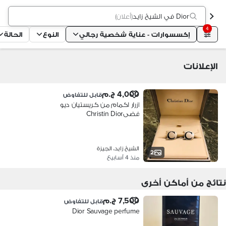
Dior في الشيخ زايد
(
أعلان
)
4
إكسسوارات - عناية شخصية رجالي
النوع
الحالة
الإعلانات
4,000 ج.م
قابل للتفاوض
ازرار اكمام من كريستيان ديو
فضىChristin Dior
الشيخ زايد، الجيزة
2
منذ 4 أسابيع
نتائج من أماكن أخرى
7,500 ج.م
قابل للتفاوض
Dior Sauvage perfume