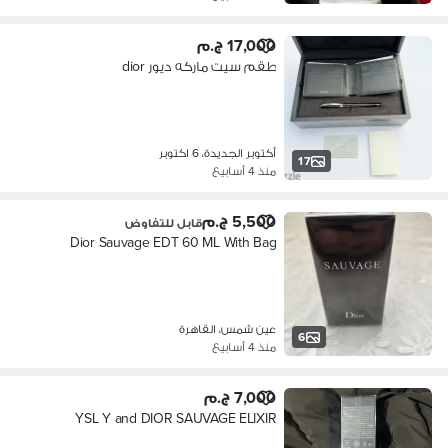
17,000 ج.م
طقم سيت ماركه ديور dior
أكتوبر الجديدة، 6 اكتوبر
17
منذ 4 أسابيع
5,500 ج.م
قابل للتفاوض
Dior Sauvage EDT 60 ML With Bag
عين شمس، القاهرة
6
منذ 4 أسابيع
7,000 ج.م
YSL Y and DIOR SAUVAGE ELIXIR