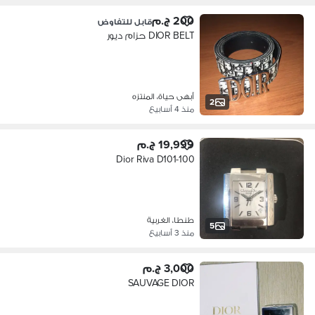
200 ج.م
قابل للتفاوض
DIOR BELT حزام ديور
أبهى حياة، المنتزه
2
منذ 4 أسابيع
19,999 ج.م
Dior Riva D101-100
طنطا، الغربية
5
منذ 3 أسابيع
3,000 ج.م
SAUVAGE DIOR