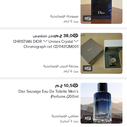
سموحة، الإسكندرية
3
منذ 5 أيام
38,000 ج.م
قابل للتفاوض
*~* CHRISTIAN DIOR *~* Unisex Crystal
Chronograph ref. CD114312M001
محطة الرمل، الإسكندرية
3
منذ 6 أيام
10,500 ج.م
Dior Sauvage Eau De Toilette Men's
Perfume (200ml)
ستانلي، الإسكندرية
3
منذ 3 أسابيع