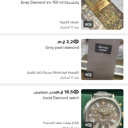
والشنطة ibraq Diamond iris 150 ml
طنطا، الغربية
8
منذ 3 أسابيع
2,200 ج.م
Grey pearl diamond
تقسيم المحافظة، مدينة كفر الشيخ
5
منذ 3 أسابيع
18,500 ج.م
قابل للتفاوض
Jovial Diamond watch
شارع بيروت، مصر الجديدة
6
منذ 4 دقائق