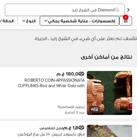
Diamond في الشيخ زايد
4
إكسسوارات - عناية شخصية رجالي
النوع
الحالة
للأسف، لم نعثر على أي شيء في الشيخ زايد ، الجيزة.
نتائج من أماكن أخرى
180,000 ج.م
ROBERTO COIN-APPASSIONATA
CUFFLINKS-Red and White Gold with
Diamonds.
زيزينيا، الإسكندرية
6
منذ 3 أسابيع
1,800 ج.م
قابل للتفاوض
ابراق دایموند ایریس ١٥٠ مل مع البوكس