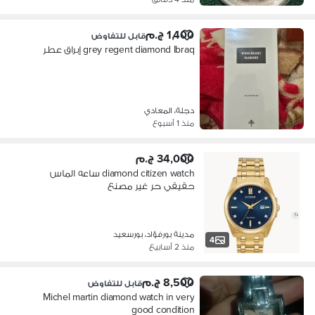
1,400 ج.م
قابل للتفاوض
grey regent diamond Ibraq إبراق عطر
دجلة، المعادي
منذ 1 أسبوع
34,000 ج.م
diamond citizen watch ساعه الماس
حقيقي حر غير مصنع
مدينة بورفؤاد، بورسعيد
4
منذ 2 أسابيع
8,500 ج.م
قابل للتفاوض
Michel martin diamond watch in very
good condition