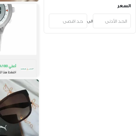
السعر
الى