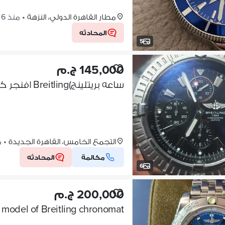
مطار القاهرة الدولي، النزهة
•
منذ 6 أيام
المحادثه
5
145,000 ج.م
ساعه بريتلينج)Breitling افنجر كرونوجراف اوتوماتيك
التجمع الخامس، القاهرة الجديدة
•
من
مكالمة
المحادثه
6
200,000 ج.م
 model of Breitling chronomat