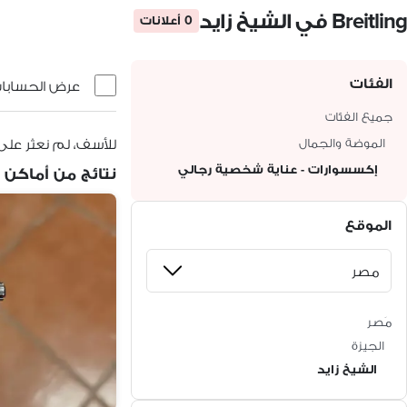
Breitling في الشيخ زايد
0 أعلانات
الفئات
عرض الحسابات 
جميع الفئات
الموضة والجمال
للأسف، لم نعثر على 
إكسسوارات - عناية شخصية رجالي
نتائج من أماكن 
الموقع
مَصر
الجيزة
الشيخ زايد