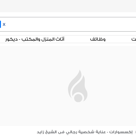
X
لت
وظائف
أثاث المنزل والمكتب - ديكور
إكسسوارات - عناية شخصية رجالي فى الشيخ زايد