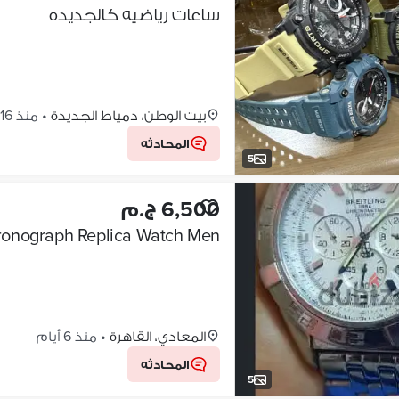
ساعات رياضيه كالجديده
بيت الوطن، دمياط الجديدة
•
منذ 16 ساعات
المحادثه
5
6,500 ج.م
hronograph Replica Watch Men
المعادي، القاهرة
•
منذ 6 أيام
المحادثه
5