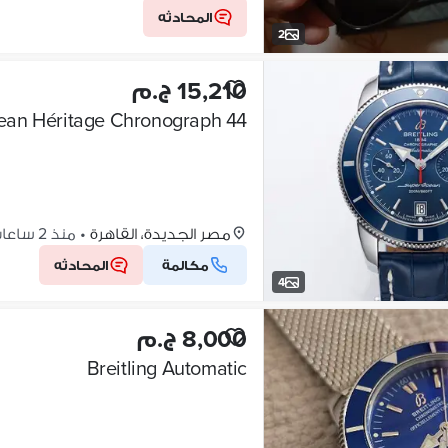
المحادثه
2
15,210 ج.م
cean Héritage Chronograph 44
مصر الجديدة، القاهرة
•
منذ 2 ساعات
مكالمة
المحادثه
4
8,000 ج.م
Breitling Automatic