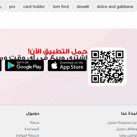
dolce and gabbana
dewalt
tom ford
card holder
prx
ب
ساعات قديمه
timex
مكن حلاقة
sunglass
givenchy
حمل التطبيق الآن!
اشتري وبيع في أي وقت وم
نبذة عنا
دوبيزل
عن مجموعة دوبيزل
مدونة
وظائف دوبيزل
المساعدة
تواصل معنا
خريطة الموقع