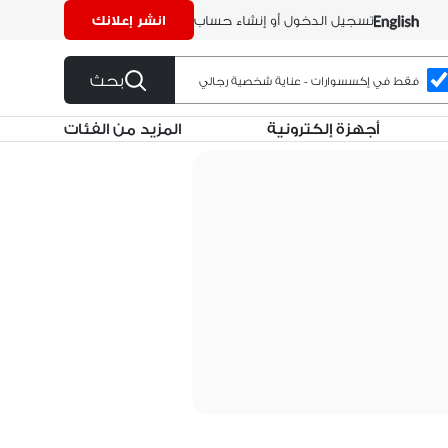
تسجيل الدخول أو إنشاء حساب
انشر إعلانك
بحث
فقط في إكسسوارات - عناية شخصية رجالي
أجهزة إلكترونية
المزيد من الفئات