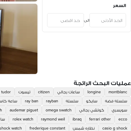
السعر
الى
عمليات البحث الرائجة
montblanc
longine
ساعات رجالي
citizen
تيسوت
tudor
سلسله فضه
سايكو
سلسله
rayban
ray ban
ساعه كاس
سويسري
كوتشي رجالي
omega swatch
audemar piguet
ch
ecco
ferrari other
ibraq
raymond weil
rolex watch
ساع
casio g shock
نظاره شمس
frederique constant
shock watch