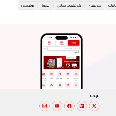
عات
سويسرى
كوتشيات رجالي
ريدبول
روليكس
تابعنا