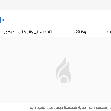
X
لت
وظائف
أثاث المنزل والمكتب - ديكور
إكسسوارات - عناية شخصية رجالي فى الشيخ زايد