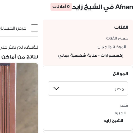
Afnan في الشيخ زايد
0 أعلانات
الفئات
عرض الحسابات 
جميع الفئات
الموضة والجمال
للأسف، لم نعثر على 
إكسسوارات - عناية شخصية رجالي
نتائج من أماكن 
الموقع
مَصر
الجيزة
الشيخ زايد