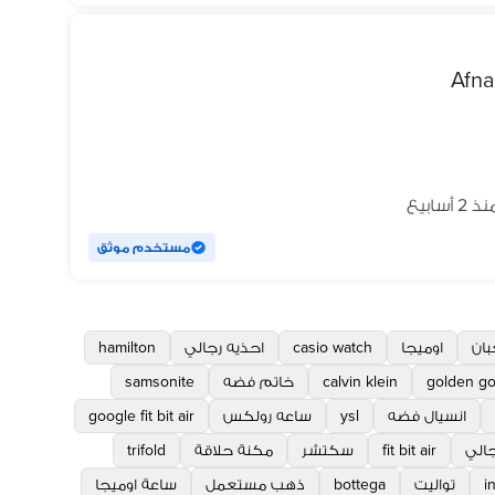
Afna
ذ 2 أسابيع
مستخدم موثق
بان
اوميجا
casio watch
احذيه رجالي
hamilton
golden g
calvin klein
خاتم فضه
samsonite
انسيال فضه
ysl
ساعه رولكس
google fit bit air
جالي
fit bit air
سكتشر
مكنة حلاقة
trifold
i
تواليت
bottega
ذهب مستعمل
ساعة اوميجا