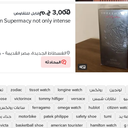
3,000 ج.م
قابل للتفاوض
n Supermacy not only intense
الفسطاط الجديدة، مصر القديمة
•
من
المحادثه
6
لونجين
رولكس
longine watch
tissot watch
zodiac
تع
يو
نظارات شمس
versace
tommy hilfiger
victorinox
oose
citizen wat
hublot
omega watch
ferragamo
ساعات رولكس
ه يد
tumi
safety shoe
patek philippe
motorbike
حذاء ر
nvicta
basketball shoe
american tourister
hamilton watch
g 