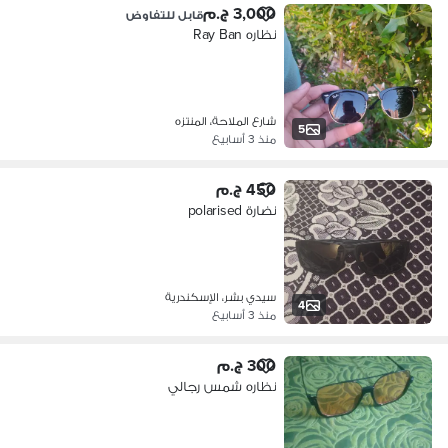
3,000 ج.م
قابل للتفاوض
نظاره Ray Ban
شارع الملاحة، المنتزه
5
منذ 3 أسابيع
450 ج.م
نضارة polarised
سيدي بشر، الإسكندرية
4
منذ 3 أسابيع
300 ج.م
نظاره شمس رجالي