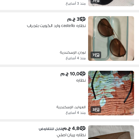
3
منذ 3 أسابيع
350 ج.م
نظاره castello وارد الكويت بلجراب
لوران، الإسكندرية
7
منذ 4 أسابيع
10,000 ج.م
نظاره
العوايد، الإسكندرية
3
منذ 4 أسابيع
4,800 ج.م
قابل للتفاوض
نظاره ريبان اصلي