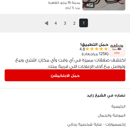
مدينة 15 مايو، القاهرة
6
منذ 5 أيام
1
4
3
2
حمّل التطبيق!
4.8
مصر
(125K مراجعات)
اكتشف صفقات مميزة في أي وقت وأي مكان. اشتري وبيع
وتواصل مع آلاف الإعلانات اللي قريبة منك.
حمّل الابلكيشن
نضاره في الشيخ زايد
الرئيسية
الموضة والجمال
إكسسوارات - عناية شخصية رجالي