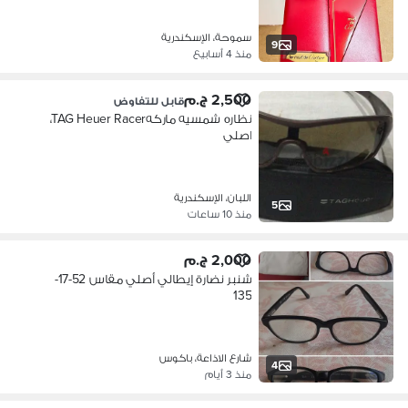
سموحة، الإسكندرية
9
منذ 4 أسابيع
2,500 ج.م
قابل للتفاوض
نظاره شمسيه ماركهTAG Heuer Racer،
اصلي
اللبان، الإسكندرية
5
منذ 10 ساعات
2,000 ج.م
شنبر نضارة إيطالي أصلي مقاس 52-17-
135
شارع الاذاعة، باكوس
4
منذ 3 أيام