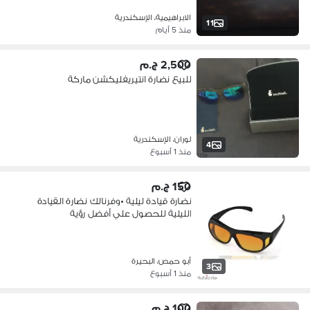
الابراهيمية، الإسكندرية
11
منذ 5 أيام
2,500 ج.م
للبيع نضارة انتيريفليكشن ماركة
لوران، الإسكندرية
4
منذ 1 أسبوع
150 ج.م
نضارة قيادة ليلية •وفرنالك نضارة القيادة
الليلية للحصول علي أفضل رؤية
أبو حمص، البحيرة
3
منذ 1 أسبوع
100 ج.م