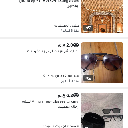
BVLGARI Sunglasses - نظاره شمس
بولجاري
جليم، الإسكندرية
7
منذ 3 أسابيع
2,000 ج.م
نظاره شمس اصلى من لاكوست
سان ستيفانو، الإسكندرية
3
منذ 3 أسابيع
6,200 ج.م
Armani new glasses original نظاره
ارماني جديده
سموحة الجديدة، سموحة