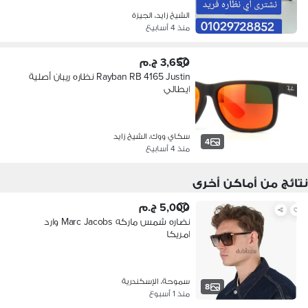
الشيخ زايد، الجيزة
منذ 4 أسابيع
3,650 ج.م
Rayban RB 4165 Justin نظاره ريبان أصلية
ايطالي
سكاي ووك، الشيخ زايد
4
منذ 4 أسابيع
نتائج من أماكن أخرى
5,000 ج.م
نضاره شمس ماركه Marc Jacobs وارد
امريكا
سموحة، الإسكندرية
8
منذ 1 أسبوع