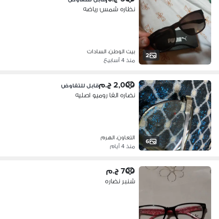
نظاره شمس رياضه
بيت الوطن، السادات
2
منذ 4 أسابيع
2,000 ج.م
قابل للتفاوض
نضاره الفا روميو اصليه
التعاون، الهرم
6
منذ 4 أيام
700 ج.م
شنبر نضاره