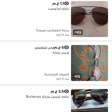
1,100 ج.م
نظاره لاكوست
مدينة انطونيادس، سموحة
15
منذ 4 أيام
650 ج.م
قابل للتفاوض
شمبر نضارة
السيوف، الإسكندرية
6
منذ 4 أيام
3,500 ج.م
نظاره شمس ماركه Burberrys