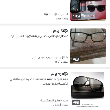
الجمرك، الإسكندرية
15
منذ 1 يوم
500 ج.م
2نظاره ايطالى اصلى ب500ج بحاله ممتازه
شارع محمد نجيب، سيدي بشر
6
منذ 2 أيام
1,900 ج.م
Versace men's glasses نضارة فيرساتشي
الأصلية بدون جراب
سيدي بشر، الإسكندرية
6
منذ 1 أسبوع