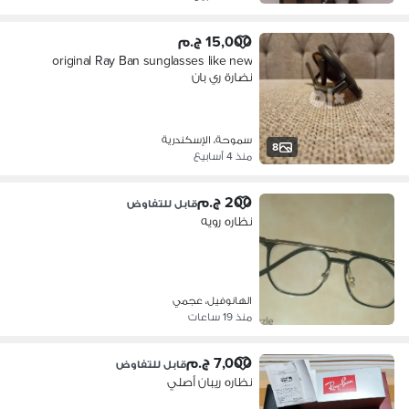
15,000 ج.م
original Ray Ban sunglasses like new
نضارة ري بان
سموحة، الإسكندرية
8
منذ 4 أسابيع
200 ج.م
قابل للتفاوض
نظاره رويه
الهانوفيل، عجمي
منذ 19 ساعات
7,000 ج.م
قابل للتفاوض
نظاره ريبان أصلي