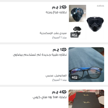
250 ج.م
نظاره قناع وجه
سيدي بشر، الإسكندرية
4
منذ 1 أسبوع
120 ج.م
نظاره طبيه جديدة لم تستخدم بيضاوى
الهانوفيل، عجمي
6
منذ 1 أسبوع
450 ج.م
نضارة ray ban هاي كوبي