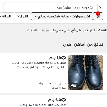
كلاركس في الشيخ زايد
4
إكسسوارات - عناية شخصية رجالي
النوع
الحالة
للأسف، لم نعثر على أي شيء في الشيخ زايد ، الجيزة.
نتائج من أماكن أخرى
1,900 ج.م
هاف بوت ماركة كلاركس صنع فى المانيا
مقاس 45 الى 4٦ جديد لم يستخدم
سيدي بشر، الإسكندرية
6
منذ 4 أسابيع
6,000 ج.م
حذاء كلاركس جديد وارد من إنجلترا