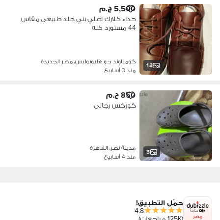
5,500 ج.م
حذاء كلارك اصلي بني جلد طبيعي مقاس
44 مستورد كله
كومباوند جو هليوبوليس، مصر الجديدة
13
منذ 3 أسابيع
850 ج.م
كوركس رجالى
مدينة نصر، القاهرة
3
منذ 4 أسابيع
حمّل التطبيق!
4.8
مصر
(125K مراجعات)