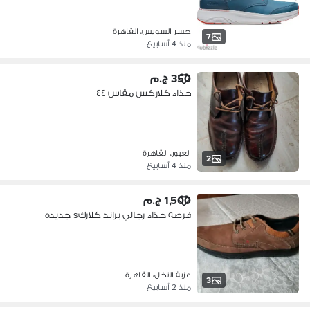
جسر السويس، القاهرة
7
منذ 4 أسابيع
350 ج.م
حذاء كلاركس مقاس ٤٤
العبور، القاهرة
2
منذ 4 أسابيع
1,500 ج.م
فرصه حذاء رجالي براند كلاركs جديده
عزبة النخل، القاهرة
3
منذ 2 أسابيع