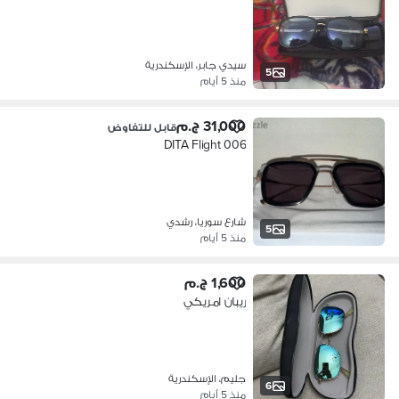
سيدي جابر، الإسكندرية
5
منذ 5 أيام
31,000 ج.م
قابل للتفاوض
DITA Flight 006
شارع سوريا، رشدي
5
منذ 5 أيام
1,600 ج.م
ريبان امريكي
جليم، الإسكندرية
6
منذ 5 أيام