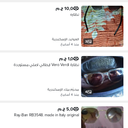
10,000 ج.م
نظاره
العوايد، الإسكندرية
3
منذ 4 أسابيع
1,000 ج.م
نظارة Vero Verdi ايطالي اصلي مستوردة
محرّم بيك، الإسكندرية
4
منذ 4 أسابيع
5,000 ج.م
Ray-Ban RB3548. made in Italy original