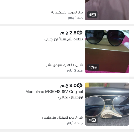
برج العرب، الإسكندرية
4
منذ 1 يوم
2,800 ج.م
نظارة شمسية اور چنال
شارع القاهرة، سيدي بشر
17
منذ 2 أيام
8,000 ج.م
Montblanc MB604S 16V Original
اورجينال رجالي
شارع عمر المختار، جناكليس
5
منذ 3 أيام