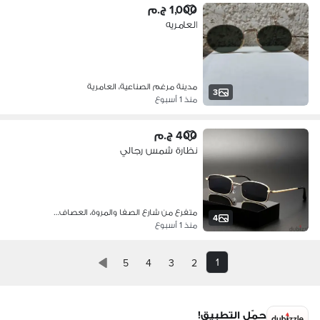
1,000 ج.م
العامريه
مدينة مرغم الصناعية، العامرية
3
منذ 1 أسبوع
400 ج.م
نظارة شمس رجالي
متفرع من شارع الصفا والمروة، العصاف…
4
منذ 1 أسبوع
1
5
4
3
2
حمّل التطبيق!