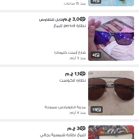
3
منذ 15 ساعات
3,000 ج.م
قابل للتفاوض
نظارة persol للبيع
شارع أرمنت، كليوباترا
4
منذ 3 أيام
1,100 ج.م
نظاره لاكوست
مدينة انطونيادس، سموحة
15
منذ 4 أيام
300 ج.م
للبيع نظارة شمسية رجالي