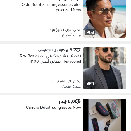
David Beckham sunglasses aviator
polarized New
الحي الاول، الشيخ زايد
4
منذ 2 أسابيع
3,777 ج.م
قابل للتفاوض
لقطة لعشاق الأصلي! نظارة Ray-Ban
Hexagonal إيطالي أصلي 100%
أركان بلازا، الشيخ زايد
6
منذ 2 أسابيع
6,000 ج.م
Carrera Ducati sunglasses New