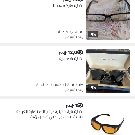
نضاره ماركه Enox
لوران، الإسكندرية
3
منذ 1 أسبوع
12,000 ج.م
نظارة شمسية
طريق قناة السويس، وابور المياة
3
منذ 1 أسبوع
150 ج.م
نضارة قيادة ليلية •وفرنالك نضارة القيادة
الليلية للحصول علي أفضل رؤية