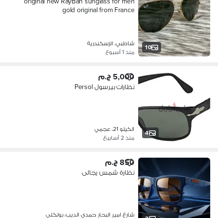
original new RayBan sunglass for men
gold original from France
شاطبي، الإسكندرية
10
منذ 1 أسبوع
5,000 ج.م
نظارات بيرسول Persol
الكيلو 21، عجمي
4
منذ 2 أسابيع
850 ج.م
نظارة شمس رجالى
شارع امير البحار حمدي الديب، بولكلي