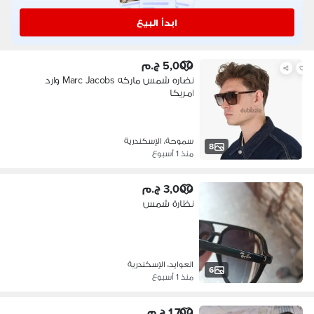
ابدأ البيع
5,000 ج.م
نضاره شمس ماركه Marc Jacobs وارد
امريكا
سموحة، الإسكندرية
8
منذ 1 أسبوع
3,000 ج.م
نظارة شمس
العوايد، الإسكندرية
6
منذ 1 أسبوع
1,700 ج.م