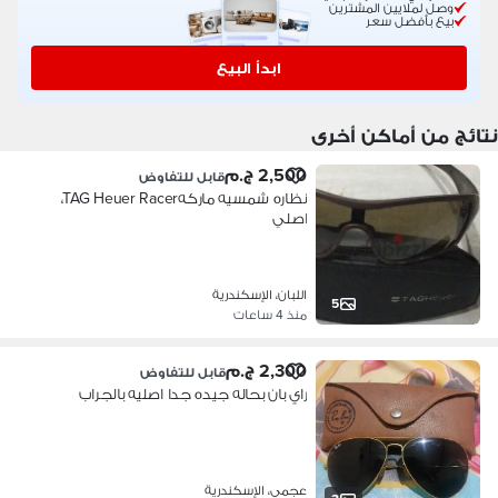
وصل لملايين المشترين
بيع بأفضل سعر
ابدأ البيع
نتائج من أماكن أخرى
2,500 ج.م
قابل للتفاوض
نظاره شمسيه ماركهTAG Heuer Racer،
اصلي
اللبان، الإسكندرية
5
منذ 4 ساعات
2,300 ج.م
قابل للتفاوض
راي بان بحاله جيده جدا اصليه بالجراب
عجمي، الإسكندرية