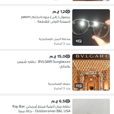
1,200 ج.م
بيرسول ( راتى ) مزودة بختم patent
النسخة الاولى للقطعة . .
محطة الرمل، الإسكندرية
5
منذ 3 أسابيع
15,000 ج.م
BVLGARI Sunglasses - نظاره شمس
بولجاري
جليم، الإسكندرية
7
منذ 3 أسابيع
6,500 ج.م
نظارة ريبان أصلية فينتج أمريكي Ray-Ban
Outdoorsman B&L USA - حالة ممتا