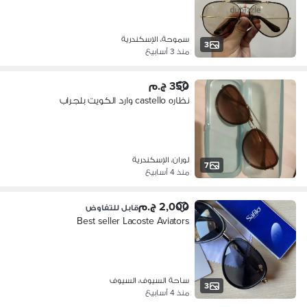
سموحة، الإسكندرية
3
منذ 3 أسابيع
350 ج.م
نظاره castello وارد الكويت بلجراب
لوران، الإسكندرية
7
منذ 4 أسابيع
2,000 ج.م
قابل للتفاوض
Best seller Lacoste Aviators
ساحة السيوف، السيوف
3
منذ 4 أسابيع