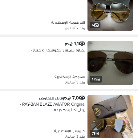
الابراهيمية، الإسكندرية
6
منذ 2 أسابيع
1,100 ج.م
نظاره شمس لاكوست اورجينال
سموحة، الإسكندرية
12
منذ 3 أسابيع
7,000 ج.م
قابل للتفاوض
RAY-BAN BLAZE AVIATOR Original -
ريبان أصليه جديده
كليوباترا، الإسكندرية
7
منذ 3 أسابيع