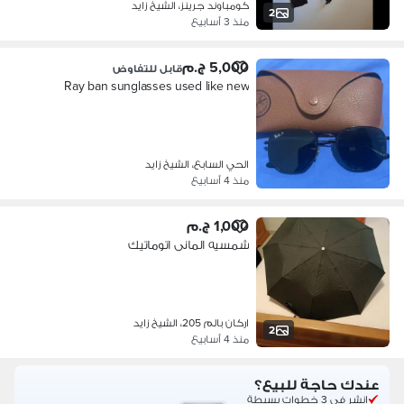
كومباوند جرينز، الشيخ زايد
2
منذ 3 أسابيع
5,000 ج.م
قابل للتفاوض
Ray ban sunglasses used like new
الحي السابع، الشيخ زايد
منذ 4 أسابيع
1,000 ج.م
شمسيه المانى اتوماتيك
اركان بالم 205، الشيخ زايد
2
منذ 4 أسابيع
عندك حاجة للبيع؟
انشر في 3 خطوات بسيطة