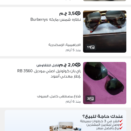
3,500 ج.م
نظاره شمس ماركه Burberrys
الابراهيمية، الإسكندرية
11
منذ 5 أيام
2,000 ج.م
قابل للتفاوض
راي بان كولونيل اصلي موديل RB 3560
بإطار معدني أسود
شارع مصطفى كامل، السيوف
3
منذ 6 أيام
عندك حاجة للبيع؟
انشر في 3 خطوات بسيطة
وصل لملايين المشترين
بيع بأفضل سعر