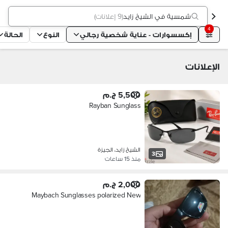
شمسية في الشيخ زايد
(
9 إعلانات
)
4
إكسسوارات - عناية شخصية رجالي
النوع
الحالة
الإعلانات
5,500 ج.م
Rayban Sunglass
الشيخ زايد، الجيزة
3
منذ 15 ساعات
2,000 ج.م
Maybach Sunglasses polarized New