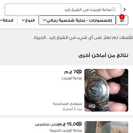
ساعه اورينت في الشيخ زايد
4
إكسسوارات - عناية شخصية رجالي
النوع
الحالة
للأسف، لم نعثر على أي شيء في الشيخ زايد ، الجيزة.
نتائج من أماكن أخرى
700 ج.م
ساعة اورينت
سبورتنج، الإسكندرية
2
منذ 2 أسابيع
15,000 ج.م
قابل للتفاوض
ساعه اورينت قديمه