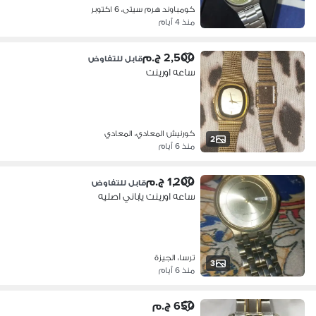
كومباوند هرم سيتى، 6 اكتوبر
منذ 4 أيام
2,500 ج.م
قابل للتفاوض
ساعه اورينت
كورنيش المعادي، المعادي
2
منذ 6 أيام
1,200 ج.م
قابل للتفاوض
ساعه اورينت ياباني اصليه
ترسا، الجيزة
3
منذ 6 أيام
650 ج.م