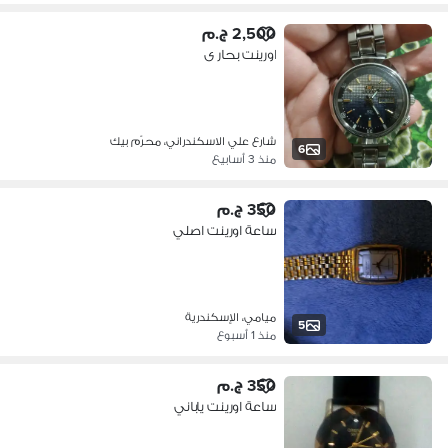
2,500 ج.م
اورينت بحار ى
شارع علي الاسكندراني، محرّم بيك
6
منذ 3 أسابيع
350 ج.م
ساعة اورينت اصلي
ميامي، الإسكندرية
5
منذ 1 أسبوع
350 ج.م
ساعة اورينت ياباني