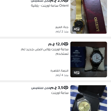
2,000 ج.م
قابل للتفاوض
Orient ساعه اورينت - يابانية
جنة، العبور
4
منذ 2 أيام
12,000 ج.م
ساعة اورينت يابانى اصلى جديد لم
تستخدم
النزهة، القاهرة
5
منذ 4 أيام
3,500 ج.م
قابل للتفاوض
ساعة اورينت