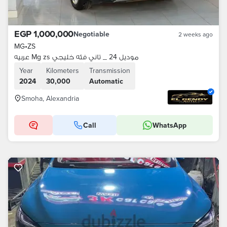
EGP 1,000,000
Negotiable
2 weeks ago
MG
•
ZS
عربيه Mg zs موديل 24 _ تاني فئه خليجي
Year
Kilometers
Transmission
2024
30,000
Automatic
Smoha, Alexandria
Call
WhatsApp