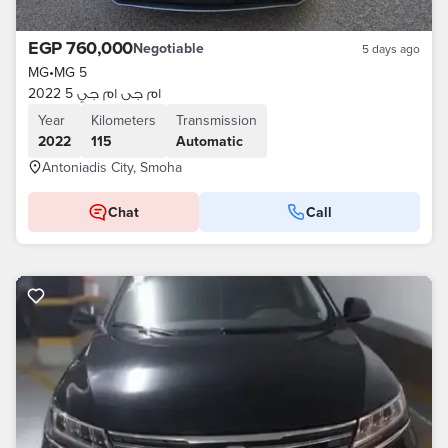
EGP 760,000
Negotiable
5 days ago
MG
•
MG 5
ام جى ام جي 5 2022
Year
Kilometers
Transmission
2022
115
Automatic
Antoniadis City, Smoha
Chat
Call