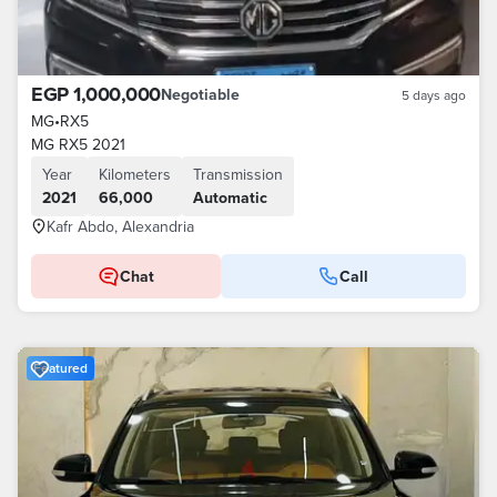
EGP 1,000,000
Negotiable
5 days ago
MG
•
RX5
MG RX5 2021
Year
Kilometers
Transmission
2021
66,000
Automatic
Kafr Abdo, Alexandria
Chat
Call
Featured