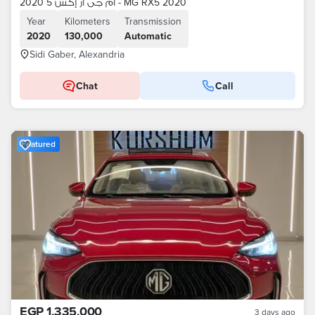
ام جى أر إكس 5 2020 - MG RX5 2020
Year
Kilometers
Transmission
2020
130,000
Automatic
Sidi Gaber, Alexandria
Chat
Call
Featured
EGP 1,335,000
3 days ago