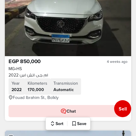
EGP 850,000
4 weeks ago
MG
•
HS
ام جى اتش اس 2022
Year
Kilometers
Transmission
2022
170,000
Automatic
Fouad Ibrahim St., Bolkly
Sell
Chat
Sort
Save