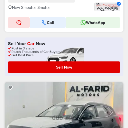
New Smouha, Smoha
Call
WhatsApp
Sell Your
Car
Now
Post in 3 steps
Reach Thousands of Car Buyers
Get Best Price
Sell Now