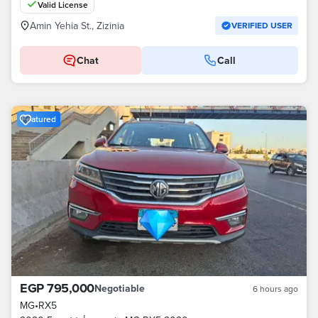
Valid License
Amin Yehia St., Zizinia
VERIFIED USER
Chat
Call
Featured
EGP 795,000
Negotiable
6 hours ago
MG
•
RX5