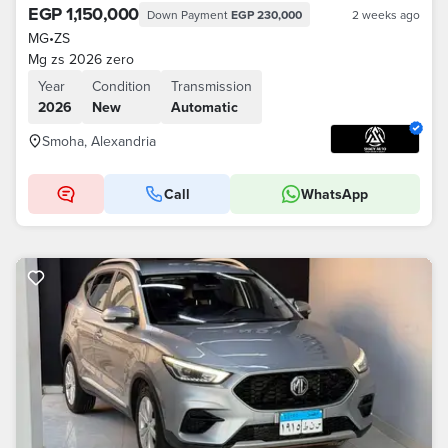
EGP 1,150,000
Down Payment
EGP 230,000
2 weeks ago
MG
•
ZS
Mg zs 2026 zero
Year
Condition
Transmission
2026
New
Automatic
Smoha, Alexandria
Call
WhatsApp