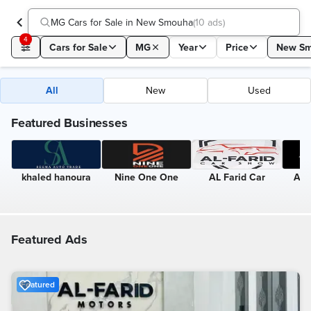
MG Cars for Sale in New Smouha
(
10 ads
)
4
Cars for Sale
MG
Year
Price
New S
All
New
Used
Featured Businesses
khaled hanoura
Nine One One
AL Farid Car
Aut
Featured Ads
Featured