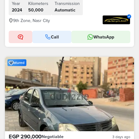
Year
Kilometers
Transmission
2024
50,000
Automatic
9th Zone, Nasr City
Call
WhatsApp
Featured
EGP 290,000
Negotiable
3 days ago