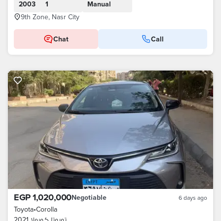
2003
1
Manual
9th Zone, Nasr City
Chat
Call
EGP 1,020,000
Negotiable
6 days ago
Toyota
•
Corolla
تويوتا كورولا 2021