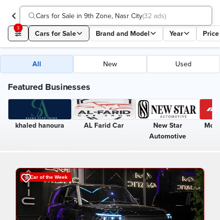
Cars for Sale in 9th Zone, Nasr City
(
32 ads
)
3
Cars for Sale
Brand and Model
Year
Price
All
New
Used
Featured Businesses
khaled hanoura
AL Farid Car
New Star
Moh
Automotive
Car of the Week