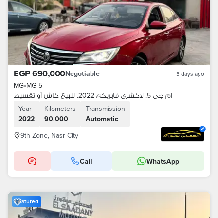
EGP 690,000
Negotiable
3 days ago
MG
•
MG 5
ام جى 5. لاكشرى فابريكه، 2022. للبيع كاش أو تقسيط
Year
Kilometers
Transmission
2022
90,000
Automatic
9th Zone, Nasr City
Call
WhatsApp
Featured