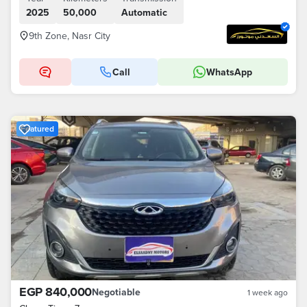
2025
50,000
Automatic
9th Zone, Nasr City
Call
WhatsApp
Featured
EGP 840,000
Negotiable
1 week ago