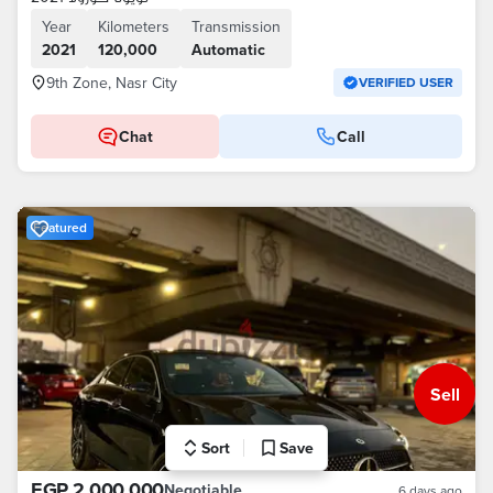
Year
Kilometers
Transmission
2021
120,000
Automatic
9th Zone, Nasr City
VERIFIED USER
Chat
Call
Featured
Sell
Sort
Save
EGP 2,000,000
Negotiable
6 days ago