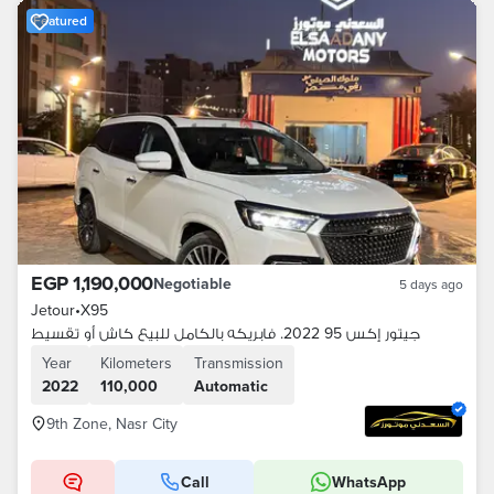
Featured
EGP 1,190,000
Negotiable
5 days ago
Jetour
•
X95
جيتور إكس 95 2022. فابريكه بالكامل للبيع كاش أو تقسيط
Year
Kilometers
Transmission
2022
110,000
Automatic
9th Zone, Nasr City
Call
WhatsApp