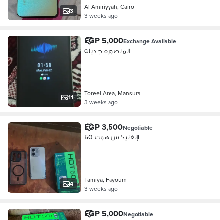
Al Amiriyyah, Cairo
3
3 weeks ago
EGP 5,000
Exchange Available
المنصوره جديله
Toreel Area, Mansura
11
3 weeks ago
EGP 3,500
Negotiable
إنفنيكس هوت 50i
Tamiya, Fayoum
4
3 weeks ago
EGP 5,000
Negotiable