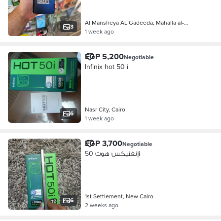
Al Mansheya AL Gadeeda, Mahalla al-…
3
1 week ago
EGP 5,200
Negotiable
Infinix hot 50 i
Nasr City, Cairo
6
1 week ago
EGP 3,700
Negotiable
إنفنيكس هوت 50i
1st Settlement, New Cairo
6
2 weeks ago