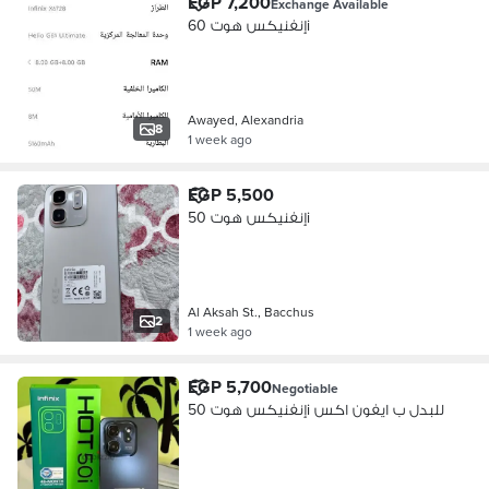
EGP 7,200
Exchange Available
إنفنيكس هوت 60i
Awayed, Alexandria
8
1 week ago
EGP 5,500
إنفنيكس هوت 50i
Al Aksah St., Bacchus
2
1 week ago
EGP 5,700
Negotiable
إنفنيكس هوت 50i للبدل ب ايفون اكس