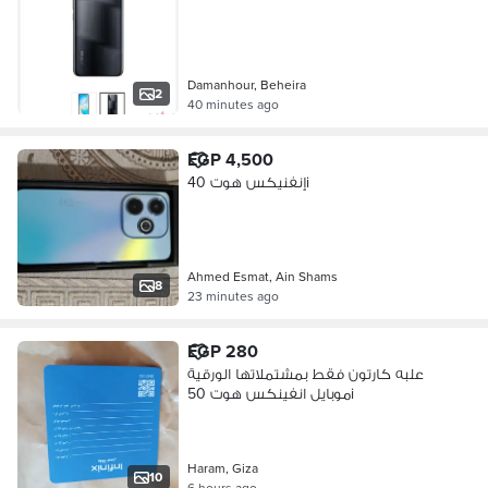
Damanhour, Beheira
2
40 minutes ago
EGP 4,500
إنفنيكس هوت 40i
Ahmed Esmat, Ain Shams
8
23 minutes ago
EGP 280
علبه كارتون فقط بمشتملاتها الورقية
موبايل انفينكس هوت 50i
Haram, Giza
10
6 hours ago