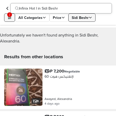
Infinix Hot I in Sidi Beshr
2
All Categories
Price
Sidi Beshr
Unfortunately we haven't found anything in Sidi Beshr,
Alexandria.
Results from other locations
EGP 7,200
Negotiable
إنفنيكس هوت 60i
Awayed, Alexandria
9
4 days ago