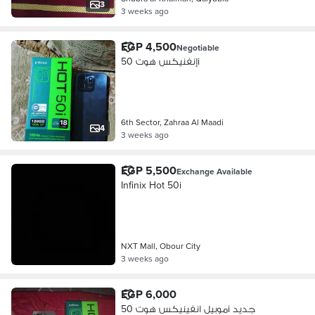
3
3 weeks ago
EGP 4,500
Negotiable
إنفنيكس هوت 50i
6th Sector, Zahraa Al Maadi
4
3 weeks ago
EGP 5,500
Exchange Available
Infinix Hot 50i
NXT Mall, Obour City
3 weeks ago
EGP 6,000
موبيل انفينيكس هوت 50i جديد