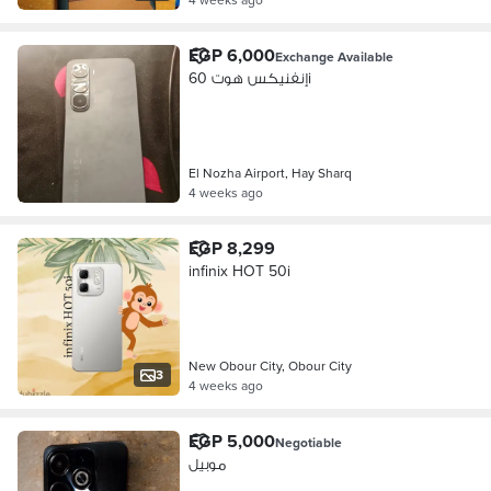
EGP 6,000
Exchange Available
إنفنيكس هوت 60i
El Nozha Airport, Hay Sharq
4 weeks ago
EGP 8,299
infinix HOT 50i
New Obour City, Obour City
3
4 weeks ago
EGP 5,000
Negotiable
موبيل