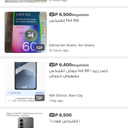
EGP 6,500
Negotiable
إنفنيكس Hot 60i
Zahraa Ain Shams, Ain Shams
3
12 hours ago
EGP 6,400
Negotiable
موبايل انفينكس hot 60 i كسر زيرو
مفيهوش خربوش
10th District, Nasr City
3
1 day ago
EGP 6,500
إنفنيكس هوت ٦٠ i