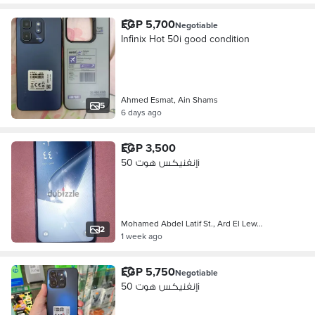
EGP 5,700
Negotiable
Infinix Hot 50i good condition
Ahmed Esmat, Ain Shams
5
6 days ago
EGP 3,500
إنفنيكس هوت 50i
Mohamed Abdel Latif St., Ard El Lew…
2
1 week ago
EGP 5,750
Negotiable
إنفنيكس هوت 50i