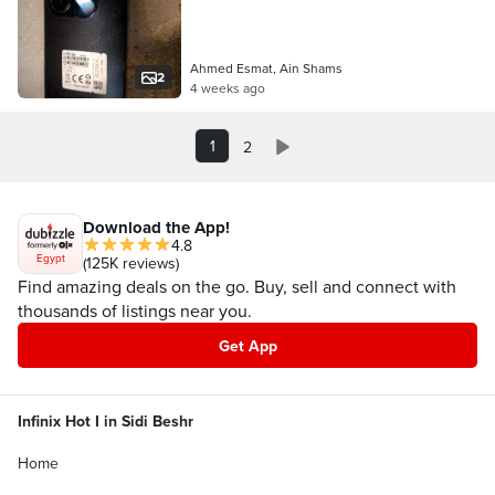
Ahmed Esmat, Ain Shams
2
4 weeks ago
1
2
Download the App!
4.8
Egypt
(125K reviews)
Find amazing deals on the go. Buy, sell and connect with
thousands of listings near you.
Get App
Infinix Hot I in Sidi Beshr
Home