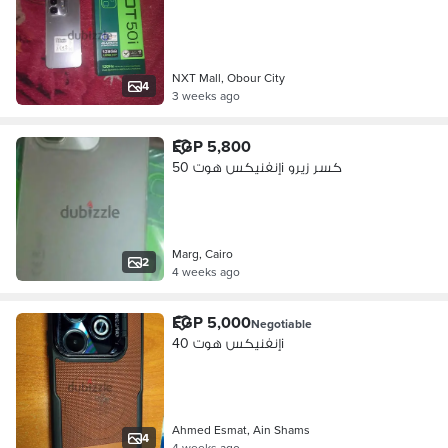
NXT Mall, Obour City
4
3 weeks ago
EGP 5,800
إنفنيكس هوت 50i كسر زيرو
Marg, Cairo
2
4 weeks ago
EGP 5,000
Negotiable
إنفنيكس هوت 40i
Ahmed Esmat, Ain Shams
4
4 weeks ago