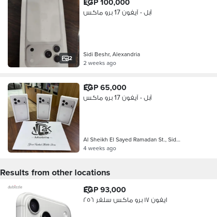
EGP 100,000
آبل - آيفون 17 برو ماكس
Sidi Beshr, Alexandria
2
2 weeks ago
EGP 65,000
آبل - آيفون 17 برو ماكس
Al Sheikh El Sayed Ramadan St., Sid…
4 weeks ago
Results from other locations
EGP 93,000
ايفون ١٧ برو ماكس سلفر ٢٥٦