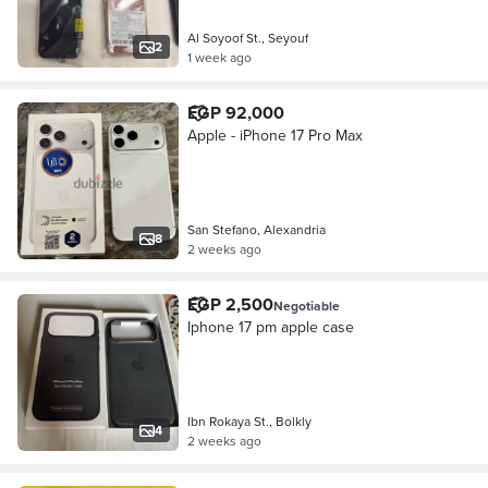
Al Soyoof St., Seyouf
2
1 week ago
EGP 92,000
Apple - iPhone 17 Pro Max
San Stefano, Alexandria
8
2 weeks ago
EGP 2,500
Negotiable
Iphone 17 pm apple case
Ibn Rokaya St., Bolkly
4
2 weeks ago