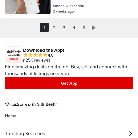
Smoha, Alexandria
3 weeks ago
1
2
3
4
5
Download the App!
4.8
Egypt
(125K reviews)
Find amazing deals on the go. Buy, sell and connect with
thousands of listings near you.
Get App
17 برو ماكس in Sidi Beshr
Home
Trending Searches