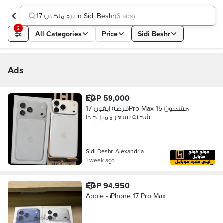
17 برو ماكس in Sidi Beshr
(
6 ads
)
2
All Categories
Price
Sidi Beshr
Ads
EGP 59,000
فرصة ايفون 17Pro Max مشحون 15
شحنه بسعر مميز جدا
Sidi Beshr, Alexandria
1 week ago
EGP 94,950
Apple - iPhone 17 Pro Max