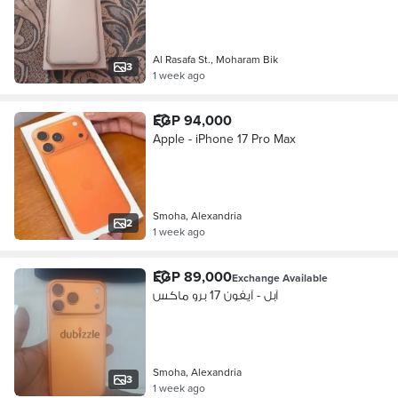
Al Rasafa St., Moharam Bik
3
1 week ago
EGP 94,000
Apple - iPhone 17 Pro Max
Smoha, Alexandria
2
1 week ago
EGP 89,000
Exchange Available
آبل - آيفون 17 برو ماكس
Smoha, Alexandria
3
1 week ago