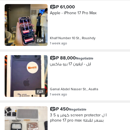
EGP 61,000
Apple - iPhone 17 Pro Max
Khalf Number 10 St., Roushdy
4
1 week ago
EGP 88,000
Negotiable
آبل - آيفون 17 برو ماكس
Gamal Abdel Nasser St., Asafra
3
1 week ago
EGP 450
Negotiable
3 كوفر و 5 screen protector ل I
phone 17 pro max بسعر لقطه