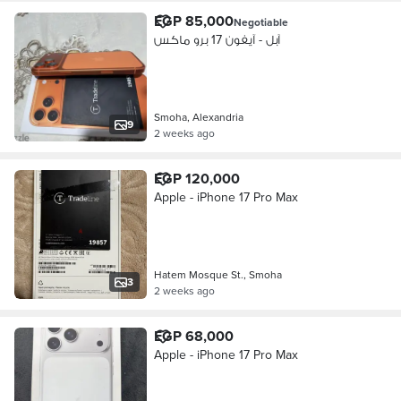
EGP 85,000
Negotiable
آبل - آيفون 17 برو ماكس
Smoha, Alexandria
9
2 weeks ago
EGP 120,000
Apple - iPhone 17 Pro Max
Hatem Mosque St., Smoha
3
2 weeks ago
EGP 68,000
Apple - iPhone 17 Pro Max