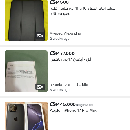
EGP 500
جراب ايباد الجيل 10 و 11 مع حامل قلم
وستاند ipad
Awayed, Alexandria
4
2 weeks ago
EGP 77,000
آبل - آيفون 17 برو ماكس
Iskandar Ibrahim St., Miami
6
3 weeks ago
EGP 45,000
Negotiable
Apple - iPhone 17 Pro Max