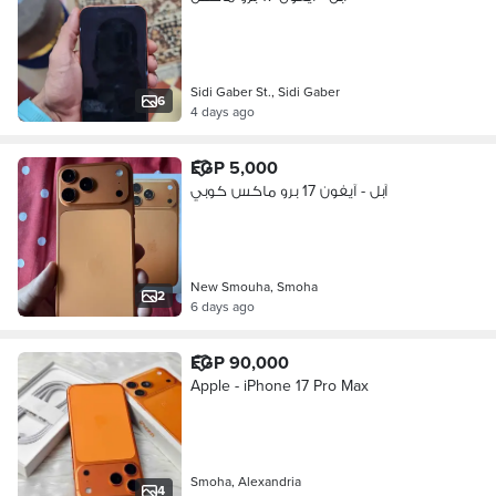
Sidi Gaber St., Sidi Gaber
6
4 days ago
EGP 5,000
آبل - آيفون 17 برو ماكس كوبي
New Smouha, Smoha
2
6 days ago
EGP 90,000
Apple - iPhone 17 Pro Max
Smoha, Alexandria
4