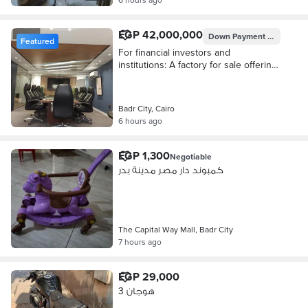
EGP 42,000,000
Down Payment
EGP 25,20
Featured
For financial investors and
institutions: A factory for sale offering
an immediate monthly return of
350,000 EGP, with a 15% increase
Badr City, Cairo
6 hours ago
EGP 1,300
Negotiable
كمبوند دار مصر مدينة بدر
The Capital Way Mall, Badr City
7 hours ago
EGP 29,000
هوجان 3