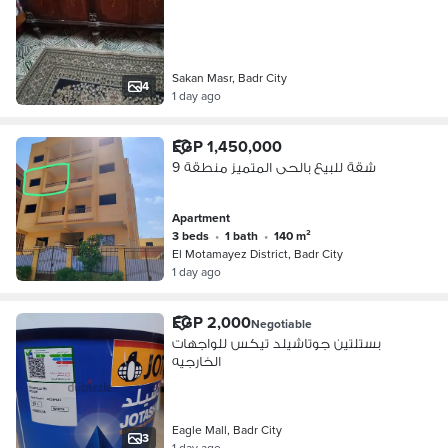
Sakan Masr, Badr City
4
1 day ago
EGP 1,450,000
شقة للبيع بالحى المتميز منطقة 9
Apartment
3 beds
•
1 bath
•
140 m²
El Motamayez District, Badr City
1 day ago
EGP 2,000
Negotiable
بستلتين جوتاشيلد تيكس للواجهات
الخارجيه
Eagle Mall, Badr City
3
1 day ago