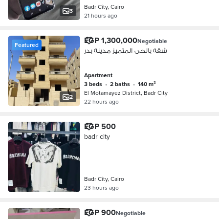
Badr City, Cairo
3
21 hours ago
EGP 1,300,000
Negotiable
Featured
شقة بالحى المتميز مدينة بدر
Apartment
3 beds
•
2 baths
•
140 m²
El Motamayez District, Badr City
2
22 hours ago
EGP 500
badr city
Badr City, Cairo
23 hours ago
EGP 900
Negotiable