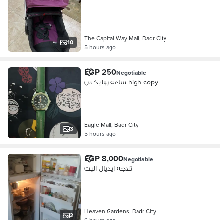
The Capital Way Mall, Badr City
10
5 hours ago
EGP 250
Negotiable
ساعه روليكس high copy
Eagle Mall, Badr City
3
5 hours ago
EGP 8,000
Negotiable
تلاجه ايديال اليت
Heaven Gardens, Badr City
2
6 hours ago