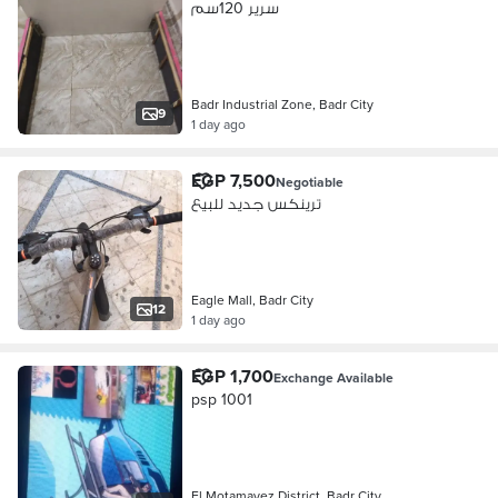
سرير 120سم
Badr Industrial Zone, Badr City
9
1 day ago
EGP 7,500
Negotiable
ترينكس جديد للبيع
Eagle Mall, Badr City
12
1 day ago
EGP 1,700
Exchange Available
psp 1001
El Motamayez District, Badr City