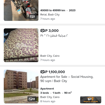
40000 to 49999 km
•
2023
Retal, Badr City
2
7 hours ago
EGP 3,000
٢ مرتبة قطن ١٦٠ * ١٩٠
Badr City, Cairo
7 hours ago
EGP 1,100,000
Apartment for Sale – Social Housing,
90 sqm | Badr City
Apartment
3 beds
•
1 bath
•
90 m²
Badr City, Cairo
18
8 hours ago