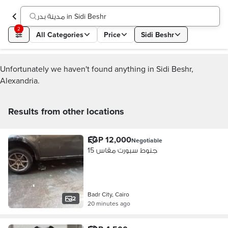
مدينة بدر in Sidi Beshr
2
All Categories
Price
Sidi Beshr
Unfortunately we haven't found anything in Sidi Beshr,
Alexandria.
Results from other locations
EGP 12,000
Negotiable
جنوط سبورت مقاس 15
Badr City, Cairo
2
20 minutes ago