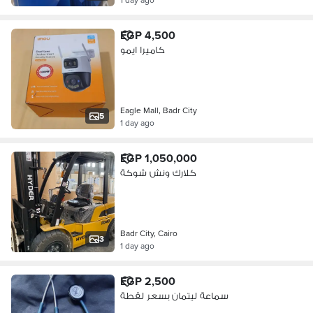
EGP 4,500
كاميرا ايمو
Eagle Mall, Badr City
5
1 day ago
EGP 1,050,000
كلارك ونش شوكة
Badr City, Cairo
3
1 day ago
EGP 2,500
سماعة ليتمان بسعر لقطة