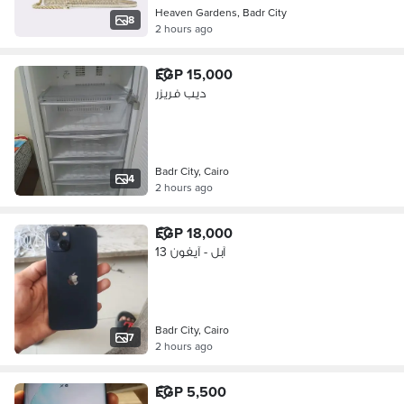
Heaven Gardens, Badr City
8
2 hours ago
EGP 15,000
ديب فريزر
Badr City, Cairo
4
2 hours ago
EGP 18,000
آبل - آيفون 13
Badr City, Cairo
7
2 hours ago
EGP 5,500