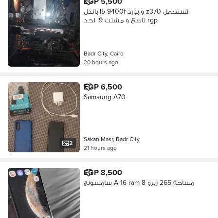
EGP 5,500
باندل i5 9400f و بورد z370 تستحمل
لحد i9 تاسع و مشتت rgp
Badr City, Cairo
20 hours ago
EGP 6,500
Samsung A70
Sakan Masr, Badr City
2
21 hours ago
EGP 8,500
سامسونج A 16 ram 8 مساحة 265 زيرو