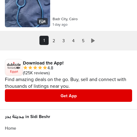
Badr City, Cairo
4
1 day ago
1
2
3
4
5
Download the App!
4.8
Egypt
(125K reviews)
Find amazing deals on the go. Buy, sell and connect with
thousands of listings near you.
Get App
مدينة بدر in Sidi Beshr
Home