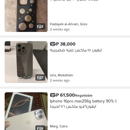
Hadayek al-Ahram, Giza
3
2 weeks ago
EGP 38,000
ايفون ١٥ ماكس عليه ضضرريبه
Una, Mokattam
7
2 weeks ago
EGP 61,500
Negotiable
Iphone 16pro max256g battery 90% ||
ايفون١٦برو ماكس ٢٥٦جيجا
Marg, Cairo
9