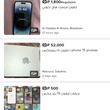
EGP 1,800
Negotiable
ايفون فرست هاي كوبي
Al Hadaba Al Wosta, Mokattam
9
12 hours ago
EGP 52,000
ايفون ١٥ بروماكس i phone 15 promax
Mansura, Dakahlia
4
2 days ago
EGP 500
جرابات ايفون 15 برو مكس