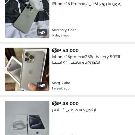
iPhone 15 Promax / ايفون ١٥ برو ماكس
Madinaty, Cairo
5
5 days ago
EGP 54,000
Iphone 15pro max256g battery 90%||
ايفون١٥برو ماكس ٢٥٦جيجا
Marg, Cairo
8
1 week ago
EGP 48,000
ايفون قسط على ١٨ شهر