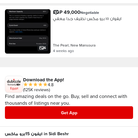
EGP 49,000
Negotiable
ايفوان ١٥ برو مكس نظيف جدا معفي
The Pearl, New Mansoura
6
4 weeks ago
Download the App!
4.8
Egypt
(125K reviews)
Find amazing deals on the go. Buy, sell and connect with
thousands of listings near you.
Get App
ايفون 15برو ماكس in Sidi Beshr