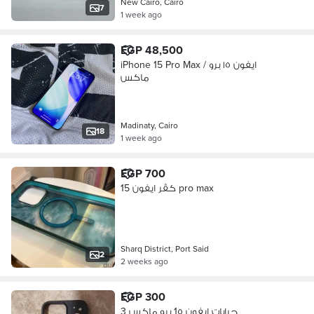
New Cairo, Cairo
7
1 week ago
EGP 48,500
iPhone 15 Pro Max / ايفون ١٥ برو
ماكس
Madinaty, Cairo
18
1 week ago
EGP 700
كڤر ايفون 15 pro max
Sharq District, Port Said
2
2 weeks ago
EGP 300
3 جرابات ايفون 1٥ برو ماكس