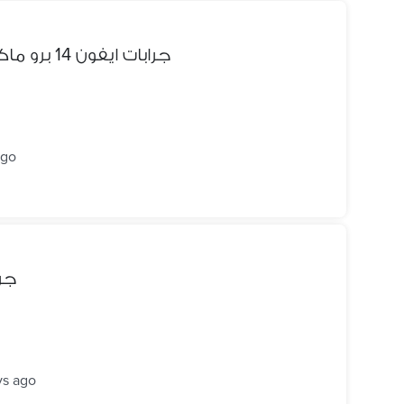
cover iphone 14 pro max جرابات ايفون 14 برو ماكس
ago
جربات
ys ago