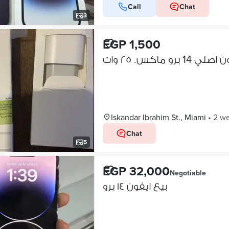
Call
Chat
3
EGP 1,500
برو ماكس. ٢٥ وات
Iskandar Ibrahim St., Miami
•
2 w
Chat
5
EGP 32,000
Negotiable
بيع ايفون ١٤ برو