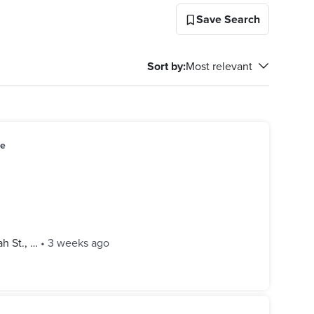
Save Search
Sort by
:
Most relevant
le
 St., …
•
3 weeks ago