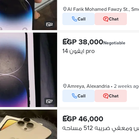
Al Farik Mohamed Fawzy St., Sm
Call
Chat
2
EGP 38,000
Negotiable
ايفون 14 pro
Amreya, Alexandria
•
2 weeks ag
Call
Chat
7
EGP 46,000