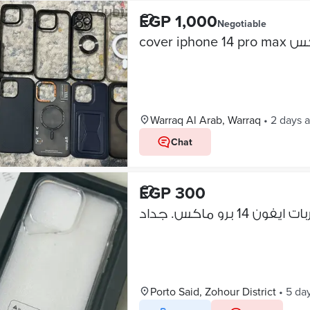
EGP 1,000
Negotiable
Warraq Al Arab, Warraq
•
2 days 
Chat
EGP 300
 ايفون 14 برو ماكس. جداد
Porto Said, Zohour District
•
5 da