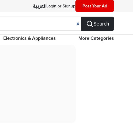
Login or Signup
Post Your Ad
Search
X
Electronics & Appliances
More Categories