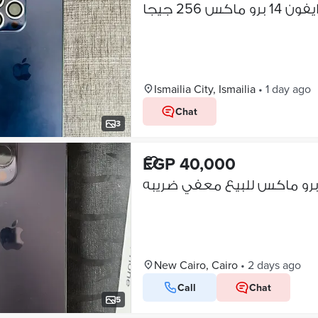
برو ماكس 256 جيجا
Ismailia City, Ismailia
•
1 day ago
Chat
3
EGP 40,000
New Cairo, Cairo
•
2 days ago
Call
Chat
5