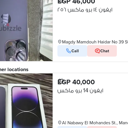
EGP 46,000
ايفون ١٤ برو ماكس ٢٥٦
Magdy Mamdouh Haidar No 39 St
Call
Chat
her locations
EGP 40,000
ايفون 14 برو ماكس
Al Nabawy El Mohandes St., Man