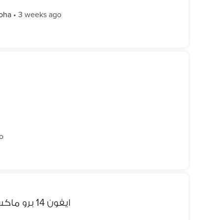
oha
•
3 weeks ago
o
ايفون 14 برو ماكس ومعفي ضريبه 512 مساحه