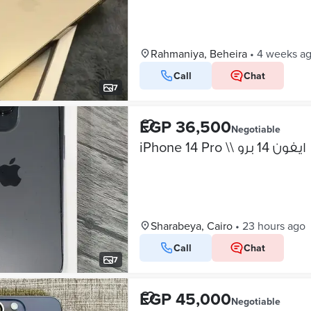
Rahmaniya, Beheira
•
4 weeks a
Call
Chat
7
EGP 36,500
Negotiable
iPhone 14 Pro \\ ايفون 14 برو
Sharabeya, Cairo
•
23 hours ago
Call
Chat
7
EGP 45,000
Negotiable