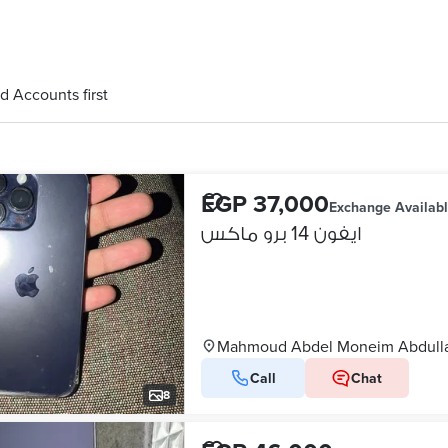
d Accounts first
EGP 37,000
Exchange Availab
ايفون 14 برو ماكس
Mahmoud Abdel Moneim Abdullah
Call
Chat
8