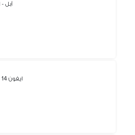
آبل - ايفون 14 
ايفون 14 برو ماكس للبيع معفي ضريبه