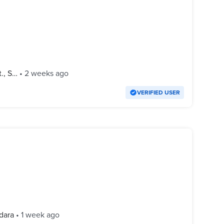
., S…
•
2 weeks ago
VERIFIED USER
dara
•
1 week ago