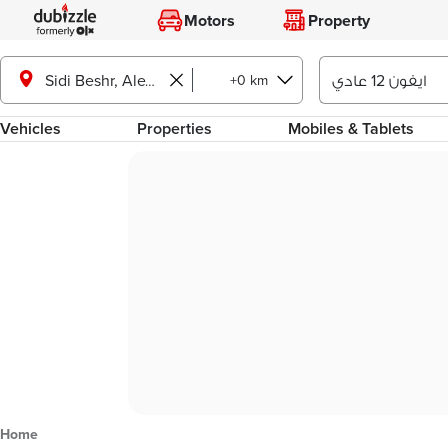
Motors
Property
+0 km
Sidi Beshr, Alexandria
Vehicles
Properties
Mobiles & Tablets
Home