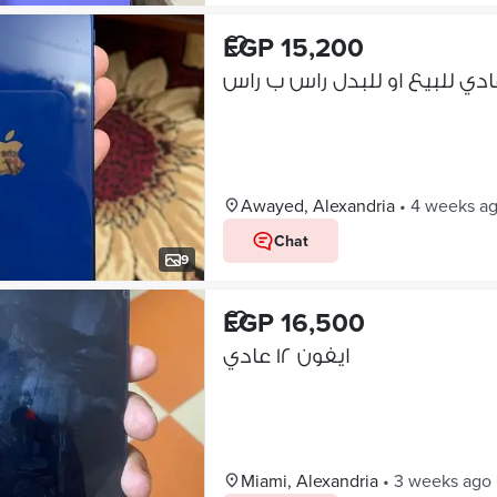
EGP 15,200
Awayed, Alexandria
•
4 weeks a
Chat
9
EGP 16,500
ايفون ١٢ عادي
Miami, Alexandria
•
3 weeks ago