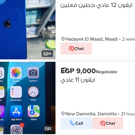
ايفون 12 عادي خطين فعلين
Hadayek El Maadi, Maadi
•
2 wee
Chat
13
EGP 9,000
Negotiable
ايفون 11 عادي
New Damietta, Damietta
•
21 hou
Call
Chat
2