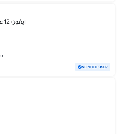
ايفون 12 عادي للبيع او للبدل راس ب راس
go
VERIFIED USER