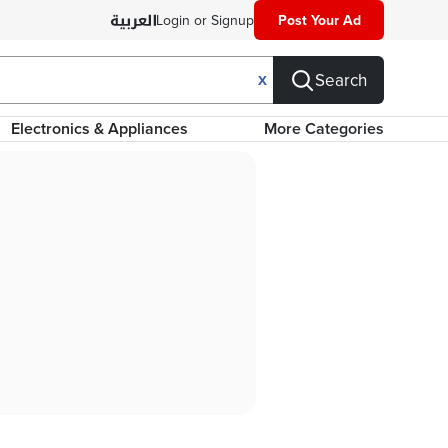
Login or Signup
Post Your Ad
Search
X
Electronics & Appliances
More Categories