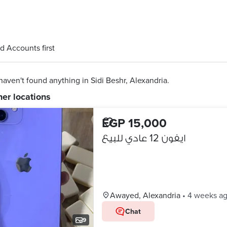
d Accounts first
aven't found anything in Sidi Beshr, Alexandria.
her locations
EGP 15,000
ايفون 12 عادي للبيع
Awayed, Alexandria
•
4 weeks a
Chat
9