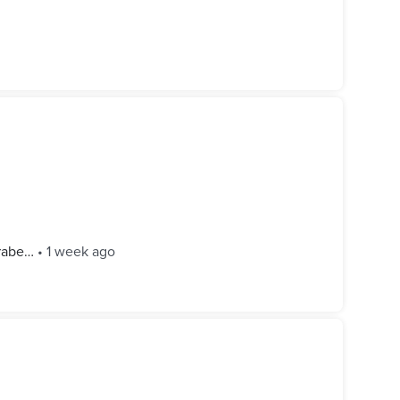
arabe…
•
1 week ago