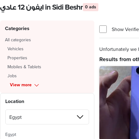
ايفون 12 عادي in Sidi Beshr
0 ads
Categories
Show Verifie
All categories
Vehicles
Unfortunately we h
Properties
Results from ot
Mobiles & Tablets
Jobs
View more
Location
Egypt