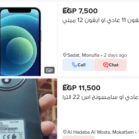
EGP 7,500
يفون 12 ميني
Sadat, Monufia
•
2 days ago
Call
Chat
2
EGP 11,500
Al Hadaba Al Wosta, Mokattam
•