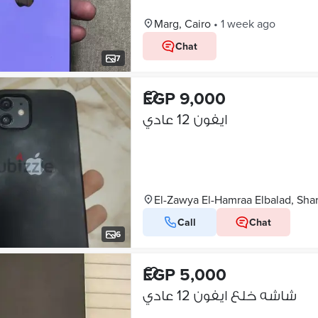
Marg, Cairo
•
1 week ago
Chat
7
EGP 9,000
ايفون 12 عادي
El-Zawya El-Hamraa Elbalad, Sh
Call
Chat
6
EGP 5,000
شاشه خلع ايفون 12 عادي