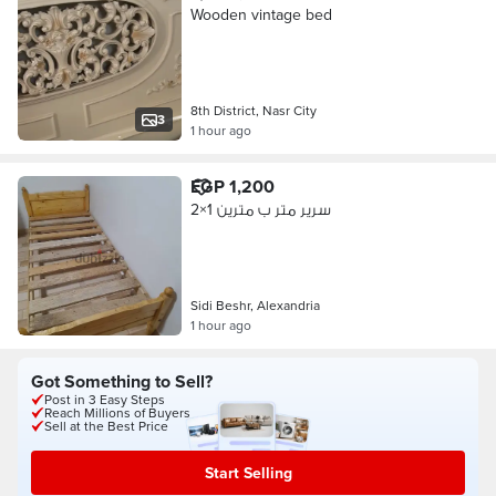
Wooden vintage bed
8th District, Nasr City
3
1 hour ago
EGP 1,200
سرير متر ب مترين 1×2
Sidi Beshr, Alexandria
1 hour ago
Got Something to Sell?
Post in 3 Easy Steps
Reach Millions of Buyers
Sell at the Best Price
Start Selling