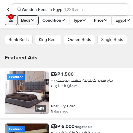
Wooden Beds in Egypt
(
1,286 ads
)
4
Beds
Condition
Type
Price
Egypt
Bunk Beds
King Beds
Queen Beds
Single Beds
Featured Ads
EGP 1,500
Featured
بيع سرير كابتونيه خشب موسكي +
ضمان 5 سنوات
Nasr City, Cairo
18
5 days ago
EGP 6,000
Negotiable
Featured
سرير خشب كونتر. قشره ارو