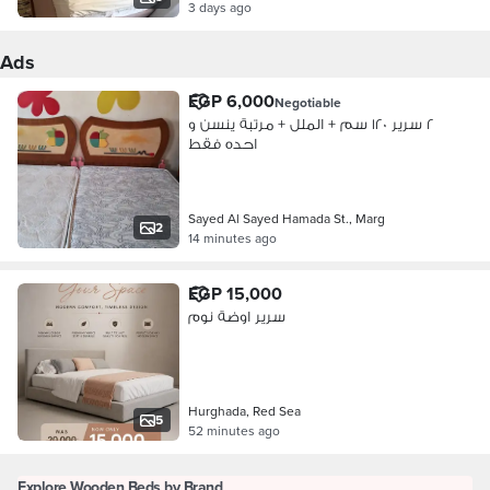
3 days ago
Ads
EGP 6,000
Negotiable
٢ سرير ١٢٠ سم + الملل + مرتبة ينسن و
احده فقط
Sayed Al Sayed Hamada St., Marg
2
14 minutes ago
EGP 15,000
سرير اوضة نوم
Hurghada, Red Sea
5
52 minutes ago
Explore Wooden Beds by Brand