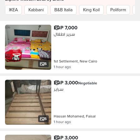
IKEA
Kabbani
B&B Italia
King Koil
Poliform
R
EGP 7,000
سرير اطفال
1st Settlement, New Cairo
5
1 hour ago
EGP 3,000
Negotiable
سراير
Hassan Mohamed, Faisal
5
1 hour ago
EGP 3,000