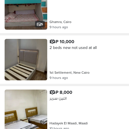
Ghamra, Cairo
5
9 hours ago
EGP 10,000
2 beds new not used at all
1st Settlement, New Cairo
9 hours ago
EGP 8,000
اتنين سرير
Hadayek El Maadi, Maadi
10 hours ago