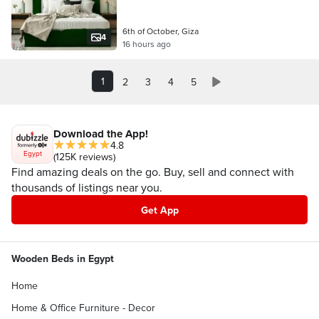
6th of October, Giza
4
16 hours ago
1
2
3
4
5
Download the App!
4.8
Egypt
(125K reviews)
Find amazing deals on the go. Buy, sell and connect with
thousands of listings near you.
Get App
Wooden Beds in Egypt
Home
Home & Office Furniture - Decor