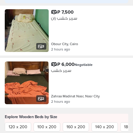
EGP 7,500
سرير خشب زان
Obour City, Cairo
3
2 hours ago
EGP 6,000
Negotiable
سرير خشب
Zahraa Madinat Nasr, Nasr City
2
2 hours ago
Explore Wooden Beds by Size
120 x 200
100 x 200
160 x 200
140 x 200
180 