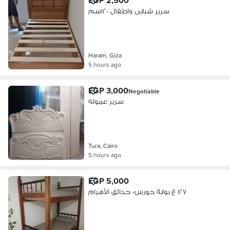
EGP 2,500
سرير شبابى واطفال ١٢٠سم
Haram, Giza
5 hours ago
EGP 3,000
Negotiable
سرير عموله
Tura, Cairo
5 hours ago
EGP 5,000
١٢٧ ع بوابة حورس- حدائق الأهرام