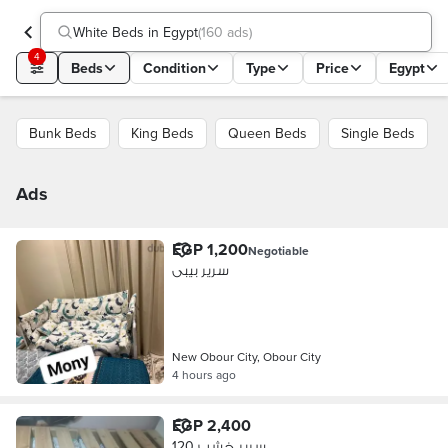
White Beds in Egypt
(
160 ads
)
4
Beds
Condition
Type
Price
Egypt
Bunk Beds
King Beds
Queen Beds
Single Beds
Ads
EGP 1,200
Negotiable
سرير بيبى
New Obour City, Obour City
4 hours ago
EGP 2,400
سرير خشب 120