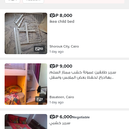
EGP 8,000
ikea child bed
Shorouk City, Cairo
10
1 day ago
EGP 9,000
سرير طابقين عمولة خشب ممتاز السلم
بهاادراج لحفظ بعض الملابس واسفل
خزنت
Basateen, Cairo
7
1 day ago
EGP 6,000
Negotiable
سرير خشبي