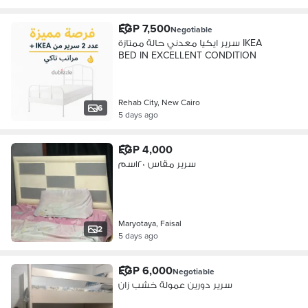
EGP 7,500
Negotiable
سرير ايكيا معدني حالة ممتازة IKEA
BED IN EXCELLENT CONDITION
Rehab City, New Cairo
6
5 days ago
EGP 4,000
سرير مقاس ١٢٠سم
Maryotaya, Faisal
2
5 days ago
EGP 6,000
Negotiable
سرير دورين عمولة خشب زان