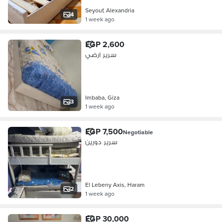
Seyouf, Alexandria
4
1 week ago
EGP 2,600
سرير ارضي
Imbaba, Giza
3
1 week ago
EGP 7,500
Negotiable
سرير دورين
El Lebeny Axis, Haram
2
1 week ago
EGP 30,000