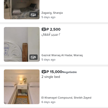
Zagazig, Sharqia
2
5 days ago
EGP 2,500
٢ سرير أطفال
Gazirat Warraq Al Hadar, Warraq
5
5 days ago
EGP 15,000
Negotiable
2 single bed
El Khamayel Compound, Sheikh Zayed
6 days ago