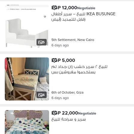
EGP 12,000
Negotiable
للبيع – سرير أطفال IKEA BUSUNGE
قابل للتمديد (أبيض)
5th Settlement, New Cairo
5
6 days ago
EGP 5,000
للبيع ٢ سرير خشب زان جداد لم
يستخدموا مفروشين بس
6th of October, Giza
4
6 days ago
EGP 22,000
Negotiable
سرير و سراحة للبيع