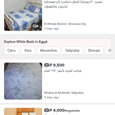
سرير ١٢٠ بمرتبه قطن خشب زان بسحاره
تخزين. وكومود
El Etihad District, Shorouk City
4
3 days ago
Explore White Beds in Egypt
Cairo
Giza
Alexandria
Qalyubia
Sharqia
Dak
EGP 9,500
مرتب سرير كبير ١٥٠×٢متر
Shubra al-Khaimah, Qalyubia
3 days ago
EGP 4,000
Negotiable