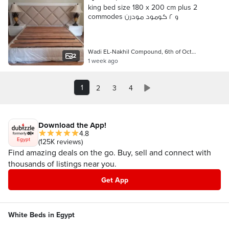
king bed size 180 x 200 cm plus 2
commodes و ٢ كومود مودرن
Wadi EL-Nakhil Compound, 6th of Oct…
2
1 week ago
1
2
3
4
Download the App!
4.8
Egypt
(125K reviews)
Find amazing deals on the go. Buy, sell and connect with
thousands of listings near you.
Get App
White Beds in Egypt