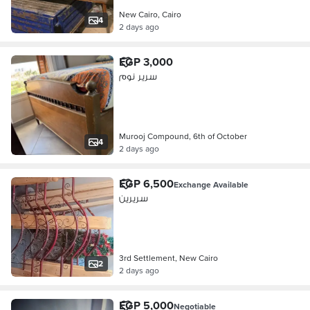
New Cairo, Cairo
4
2 days ago
EGP 3,000
سرير نوم
Murooj Compound, 6th of October
4
2 days ago
EGP 6,500
Exchange Available
سريرين
3rd Settlement, New Cairo
2
2 days ago
EGP 5,000
Negotiable