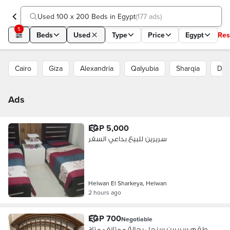
Used 100 x 200 Beds in Egypt
(
177 ads
)
5
Beds
Used
Type
Price
Egypt
Res
Cairo
Giza
Alexandria
Qalyubia
Sharqia
Dak
Ads
EGP 5,000
سريرين للبيع بداعي السفر
Helwan El Sharkeya, Helwan
2 hours ago
EGP 700
Negotiable
طقم سريرين سنجل بحالة ممتازة - متاح