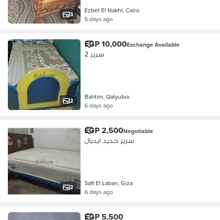
Ezbet El Nakhl, Cairo
3
5 days ago
EGP 10,000
Exchange Available
2 سرير
Bahtim, Qalyubia
2
6 days ago
EGP 2,500
Negotiable
سرير حديد ايديال
Saft El Laban, Giza
2
6 days ago
EGP 5,500