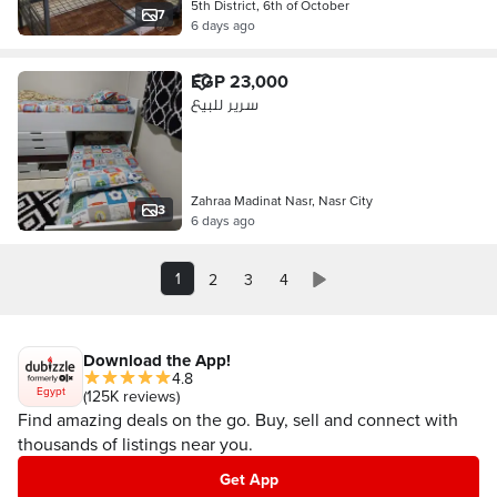
5th District, 6th of October
7
6 days ago
EGP 23,000
سرير للبيع
Zahraa Madinat Nasr, Nasr City
3
6 days ago
1
2
3
4
Download the App!
4.8
Egypt
(125K reviews)
Find amazing deals on the go. Buy, sell and connect with
thousands of listings near you.
Get App