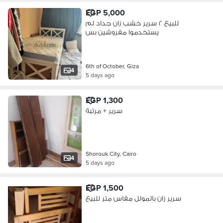
EGP 5,000
للبيع ٢ سرير خشب زان جداد لم
يستخدموا مفروشين بس
6th of October, Giza
4
5 days ago
EGP 1,300
سرير + مرتبة
Shorouk City, Cairo
4
5 days ago
EGP 1,500
سرير زان بالمولل مقاس متر للبيع