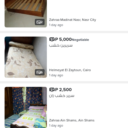
Zahraa Madinat Nasr, Nasr City
2
1 day ago
EGP 5,000
Negotiable
سريرين خشب
Helmeyat El Zaytoun, Cairo
6
1 day ago
EGP 2,500
سرير خشب زان
Zahraa Ain Shams, Ain Shams
1 day ago