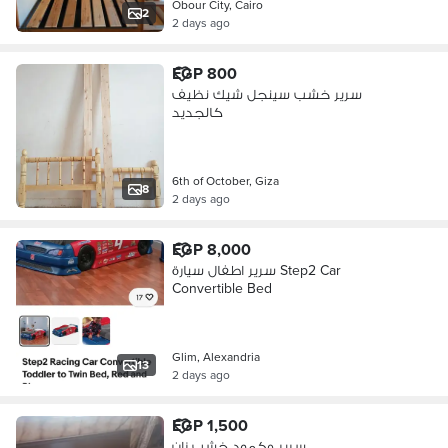
Obour City, Cairo
2
2 days ago
EGP 800
سرير خشب سينجل شيك نظيف
كالجديد
6th of October, Giza
8
2 days ago
EGP 8,000
سرير اطفال سيارة Step2 Car
Convertible Bed
Glim, Alexandria
13
2 days ago
EGP 1,500
سرير وكمود خشب زان