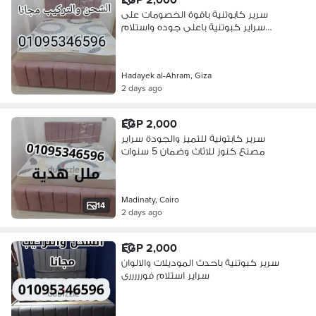
سرير كابوتنية باقوة الخصومات على
سراير كبوتنية باعلى جوده واستلام
فورى
Hadayek al-Ahram, Giza
2 days ago
EGP 2,000
سرير كابتونية للتميز والجودة سراير
مصنع كنوز للاثاث وضمان 5 سنوات
Madinaty, Cairo
14
2 days ago
EGP 2,000
سرير كبوتنية باحدث الموديلات والالوان
سراير استلام فورررررى