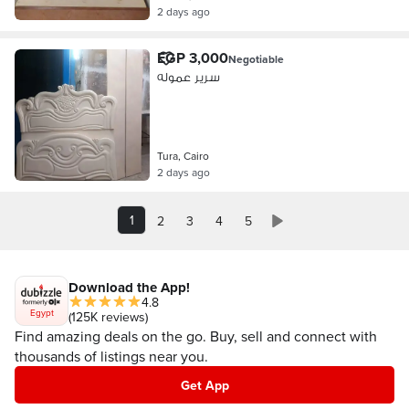
2 days ago
EGP 3,000
Negotiable
سرير عموله
Tura, Cairo
2 days ago
1
2
3
4
5
Download the App!
4.8
Egypt
(125K reviews)
Find amazing deals on the go. Buy, sell and connect with
thousands of listings near you.
Get App