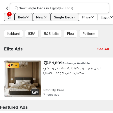
New Single Beds in Egypt
(
428 ads
)
5
Beds
New
Single Beds
Price
Egypt
Kabbani
IKEA
B&B Italia
Flou
Poliform
Elite Ads
See All
EGP 1,899
Exchange Available
Elite
عرض بيع سرير كابتونيه خشب موسكي
محمل باعلى جوده + ضمان
Nasr City, Cairo
8
7 hours ago
Featured Ads